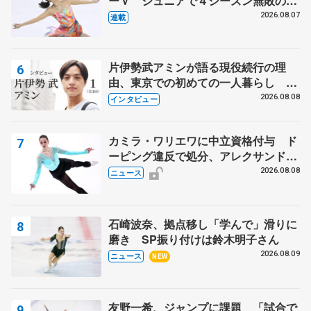
ーＶ ジュニアで４シーズン無敗の島
田麻央
2026.08.07
連載
片伊勢武アミンが語る現役続行の理
由、東京での初めての一人暮らし 注
目スケーターの「今」に迫る
2026.08.08
インタビュー
カミラ・ワリエワに中立資格付与 ド
ーピング違反で処分、アレクサンド
ラ・イグナトワも
2026.08.08
ニュース
石崎波奈、拠点移し「学んで」滑りに
磨き SP振り付けは鈴木明子さん
2026.08.09
ニュース
NEW
友野一希、ジャンプに課題 「試合で