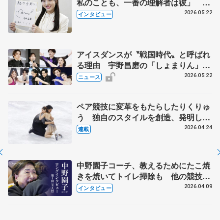
私のことも、一番の理解者は彼」 引
退時の単独インタビューで語った競技
2026.05.22
インタビュー
人生や家族、恋人、これからの夢…
アイスダンスが〝戦国時代〟と呼ばれ
る理由 宇野昌磨の「しょまりん」ら
実力者が相次いで参戦 国内の競争激
2026.05.22
ニュース
化
ペア競技に変革をもたらしたりくりゅ
う 独自のスタイルを創造、発明した
【引退発表後②】
2026.04.24
連載
中野園子コーチ、教えるためにたこ焼
きを焼いてトイレ掃除も 他の競技に
も通用するという坂本花織の筋肉
2026.04.09
インタビュー