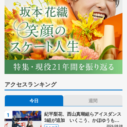
アクセスランキング
今日
週間
紀平梨花、西山真瑚組らアイスダンス
3組が追加 いくこう、かほゆうも、
木下グループ杯
2026.08.08
ニュース