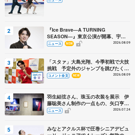
『Ice Brave―A TURNING
SEASON―』東京公演が開幕、宇野
昌磨の『Ice Brave』にかける思いを
2026.08.09
ニュース
NEW
知る記事 5選
「スタァ」大島光翔、今季初戦で大技
挑戦 予定外のジャンプを跳びたくな
った理由とは… 【関東サマートロフ
2026.08.09
コメント全文
NEW
ィー男子ショート】
羽生結弦さん、珠玉の衣装を展示 伊
藤聡美さん制作の一点もの、矢口亨さ
んが撮影
2026.07.24
ニュース
みなとアクルス杯で圧巻シニアデビュ