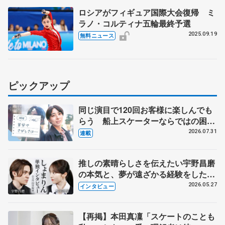
ロシアがフィギュア国際大会復帰 ミ
ラノ・コルティナ五輪最終予選
2025.09.19
無料ニュース
ピックアップ
同じ演目で120回お客様に楽しんでも
らう 船上スケーターならではの困難
とは 影響あったPIW前キャプテン松
2026.07.31
連載
永さんの存在
推しの素晴らしさを伝えたい宇野昌磨
の本気と、夢が遠ざかる経験をした本
田真凜の覚悟
2026.05.27
インタビュー
【再掲】本田真凜「スケートのことも