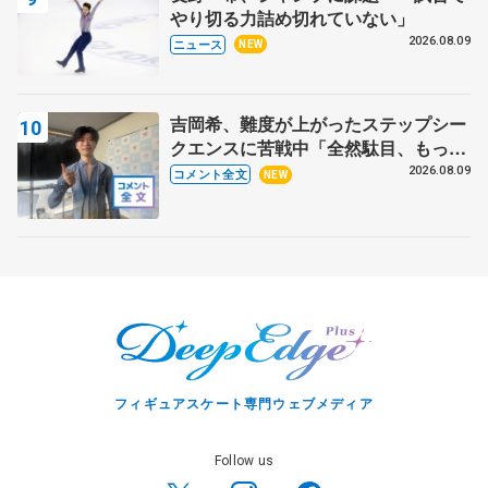
やり切る力詰め切れていない」
2026.08.09
ニュース
NEW
吉岡希、難度が上がったステップシー
クエンスに苦戦中「全然駄目、もっと
いいエッジで踏めるようにしたいな」
2026.08.09
コメント全文
NEW
【サマーカップ男子SP】
フィギュアスケート専門ウェブメディア
Follow us