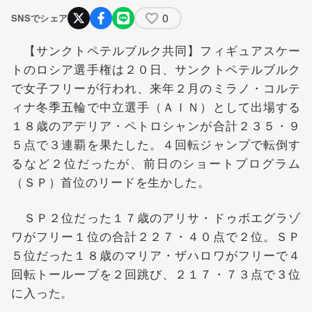
0
SNSでシェア
【サンクトペテルブルク共同】フィギュアスケー
トのロシア選手権は２０日、サンクトペテルブルク
で女子フリーが行われ、来年２月のミラノ・コルテ
ィナ冬季五輪で中立選手（ＡＩＮ）として出場する
１８歳のアデリア・ペトロシャンが合計２３５・９
５点で３連覇を果たした。４回転ジャンプで転倒す
るなど２位だったが、前日のショートプログラム
（ＳＰ）首位のリードを生かした。
ＳＰ２位だった１７歳のアリサ・ドゥボエグラゾ
ワがフリー１位の合計２２７・４０点で２位。ＳＰ
５位だった１８歳のマリア・ザハロワがフリーで４
回転トーループを２回跳び、２１７・７３点で３位
に入った。