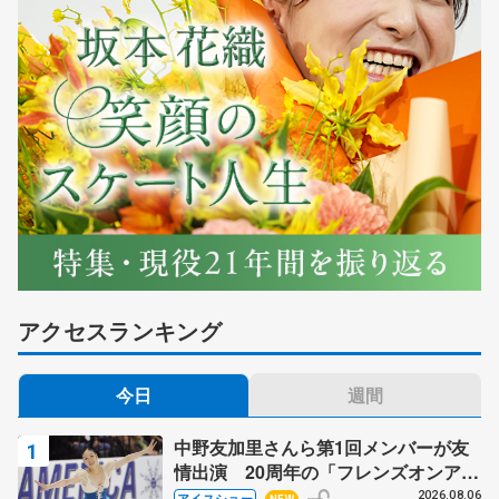
アクセスランキング
今日
週間
中野友加里さんら第1回メンバーが友
情出演 20周年の「フレンズオンアイ
ス」 宮本賢二さん、有川梨絵さん、
2026.08.06
アイスショー