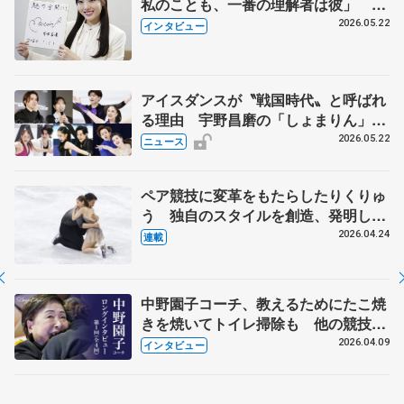
私のことも、一番の理解者は彼」 引
退時の単独インタビューで語った競技
2026.05.22
インタビュー
人生や家族、恋人、これからの夢…
アイスダンスが〝戦国時代〟と呼ばれ
る理由 宇野昌磨の「しょまりん」ら
実力者が相次いで参戦 国内の競争激
2026.05.22
ニュース
化
ペア競技に変革をもたらしたりくりゅ
う 独自のスタイルを創造、発明した
【引退発表後②】
2026.04.24
連載
中野園子コーチ、教えるためにたこ焼
きを焼いてトイレ掃除も 他の競技に
も通用するという坂本花織の筋肉
2026.04.09
インタビュー