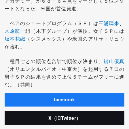
アカデミー）が６８・６４点をマークして８位スタ
ートとなった。米国が首位発進。
ペアのショートプログラム（ＳＰ）は
三浦璃来
、
木原龍一
組（木下グループ）が演技。女子ＳＰには
坂本花織
（シスメックス）や米国のアリサ・リュウ
が臨む。
種目ごとの順位点合計で順位が決まり、
鍵山優真
（オリエンタルバイオ・中京大）を起用する７日の
男子ＳＰの結果を含めて上位５チームがフリーに進
む。（共同）
facebook
X（旧Twitter）