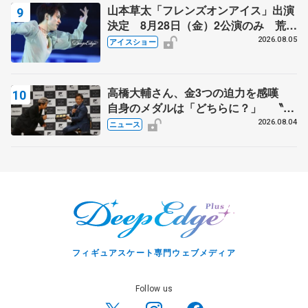
山本草太「フレンズオンアイス」出演
決定 8月28日（金）2公演のみ 荒川
静香さんプロデュース、20周年のアイ
2026.08.05
アイスショー
スショー
高橋大輔さん、金3つの迫力を感嘆
自身のメダルは「どちらに？」 〝リ
ス兄弟〟オリンピック3連覇の野村忠
2026.08.04
ニュース
宏さんと対談
フィギュアスケート専門ウェブメディア
Follow us