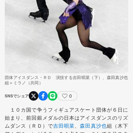
団体アイスダンス・ＲＤ 演技する吉田唄菜（下）、森田真沙也
組＝ミラノ（共同）
0
SNSでシェア
１０カ国で争うフィギュアスケート団体が６日に
始まり、前回銀メダルの日本はアイスダンスのリズ
ムダンス（ＲＤ）で
吉田唄菜
、
森田真沙也
組（木下