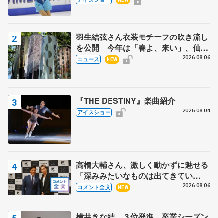
NEW
田村岳斗さんも
羽生結弦さん衣装モチーフの吹き流し
を公開 今年は「春よ、来い」、仙台
の瑞鳳殿
2026.08.06
ニュース
NEW
『THE DESTINY』楽曲紹介
2026.08.04
アイスショー
高橋大輔さん、激しく動かずに魅せる
「深みみたいなものは出てきてい
る？」 〝兄さん〟と慕うレジェンド
2026.08.06
コメント全文
NEW
野村忠宏さんと和気あいあい
横井きな結、３位発進 卒業シーズン