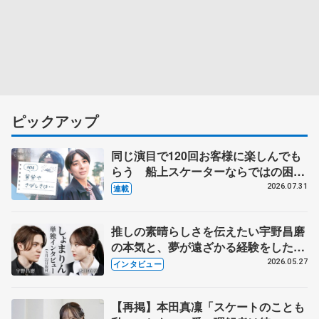
ピックアップ
同じ演目で120回お客様に楽しんでも
らう 船上スケーターならではの困難
とは 影響あったPIW前キャプテン松
2026.07.31
連載
永さんの存在
推しの素晴らしさを伝えたい宇野昌磨
の本気と、夢が遠ざかる経験をした本
田真凜の覚悟
2026.05.27
インタビュー
【再掲】本田真凜「スケートのことも