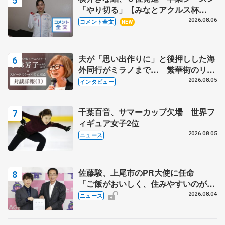
「やり切る」【みなとアクルス杯
SP】
2026.08.06
コメント全文
NEW
夫が「思い出作りに」と後押しした海
外同行がミラノまで… 繁華街のリン
クでは不良のお兄さんも味方に 小林
2026.08.05
インタビュー
芳子さんが振り返るスケート人生
千葉百音、サマーカップ欠場 世界フ
ィギュア女子2位
2026.08.05
ニュース
佐藤駿、上尾市のPR大使に任命
「ご飯がおいしく、住みやすいのが魅
力」
2026.08.04
ニュース