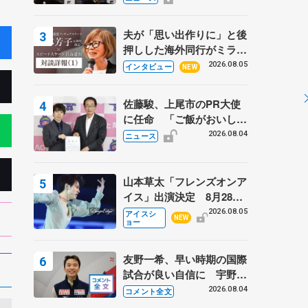
弟〟オリンピック3連覇の
野村忠宏さんと対談
夫が「思い出作りに」と後
押しした海外同行がミラノ
まで… 繁華街のリンクで
2026.08.05
インタビュー
NEW
は不良のお兄さんも味方
に 小林芳子さんが振り返
佐藤駿、上尾市のPR大使
るスケート人生
に任命 「ご飯がおいし
く、住みやすいのが魅力」
2026.08.04
ニュース
山本草太「フレンズオンア
イス」出演決定 8月28日
（金）2公演のみ 荒川静
2026.08.05
アイスシ
NEW
ョー
香さんプロデュース、20
周年のアイスショー
友野一希、早い時期の国際
試合が良い自信に 宇野昌
磨の現役復帰に思っている
2026.08.04
コメント全文
こと 【アジアンオープン