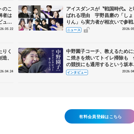
トのこ
アイスダンスが〝戦国時代〟と
解者は
ばれる理由 宇野昌磨の「しょ
ビュー
りん」ら実力者が相次いで参
恋人、
国内の競争激化
26.05.22
2026.05
ニュース
たりく
中野園子コーチ、教えるために
創造、
こ焼きを焼いてトイレ掃除も 
の競技にも通用するという坂本
織の筋肉
26.04.24
2026.04
インタビュー
有料会員登録はこちら