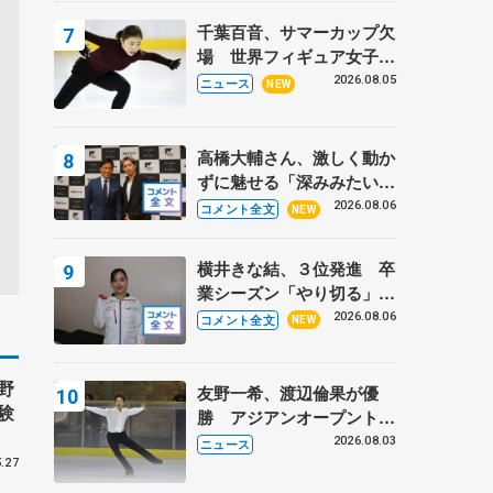
トロフィーフリー】
千葉百音、サマーカップ欠
場 世界フィギュア女子2
位
2026.08.05
ニュース
NEW
高橋大輔さん、激しく動か
ずに魅せる「深みみたいな
ものは出てきている？」
2026.08.06
コメント全文
NEW
〝兄さん〟と慕うレジェン
ド野村忠宏さんと和気あい
横井きな結、３位発進 卒
あい
業シーズン「やり切る」
【みなとアクルス杯SP】
2026.08.06
コメント全文
NEW
野
友野一希、渡辺倫果が優
験
勝 アジアンオープントロ
フィー
2026.08.03
ニュース
.27