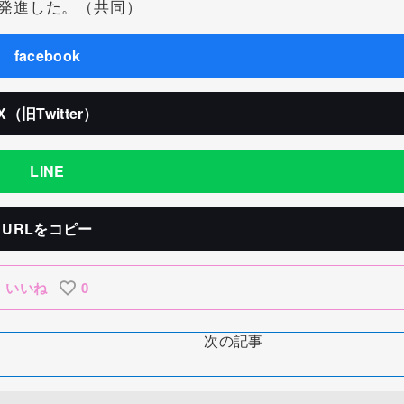
発進した。（共同）
facebook
X（旧Twitter）
LINE
URLをコピー
いいね
0
次の記事