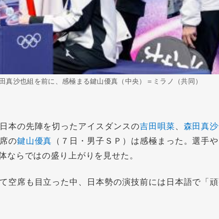
田真沙也組を前に、感極まる鍵山優真（中央）＝ミラノ（共同）
日本の先陣を切ったアイスダンスの
吉田唄菜
、
森田真沙
席の
鍵山優真
（７日・男子ＳＰ）は感極まった。選手や
体ならではの盛り上がりを見せた。
て空席も目立った中、日本勢の演技前には日本語で「頑