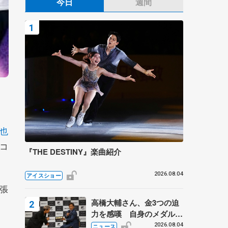
今日
週間
也
コ
『THE DESTINY』楽曲紹介
2026.08.04
アイスショー
張
高橋大輔さん、金3つの迫
力を感嘆 自身のメダルは
「どちらに？」 〝リス兄
2026.08.04
ニュース