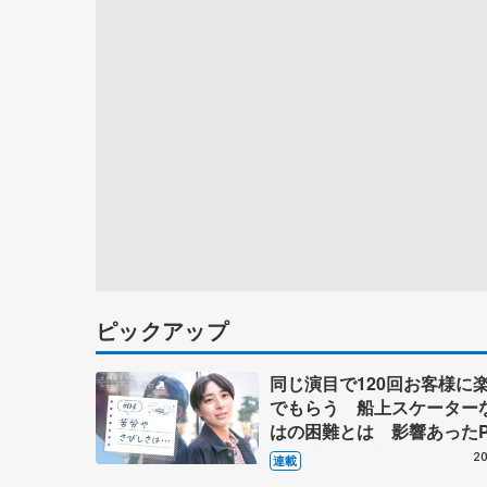
ピックアップ
同じ演目で120回お客様に
でもらう 船上スケーター
はの困難とは 影響あったP
キャプテン松永さんの存在
20
連載