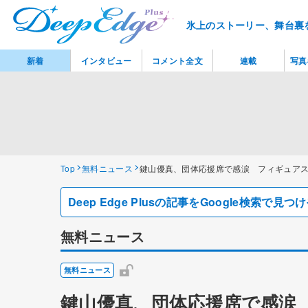
氷上のストーリー、舞台裏
新着
インタビュー
コメント全文
連載
写真
Top
無料ニュース
鍵山優真、団体応援席で感涙 フィギュア
Deep Edge Plusの記事をGoogle検索で
無料ニュース
無料ニュース
鍵山優真、団体応援席で感涙