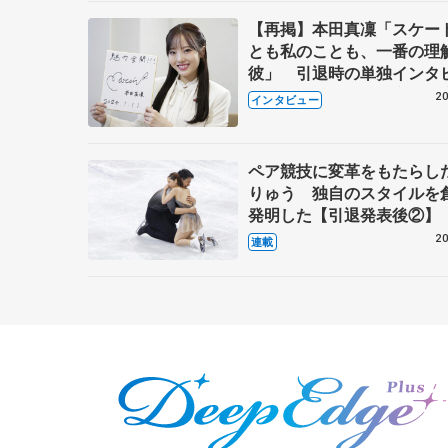
【再掲】本田真凜「スケー
とも私のことも、一番の理
彼」 引退時の単独インタ
で語った競技人生や家族、
20
インタビュー
これからの夢…
ペア競技に変革をもたらし
りゅう 独自のスタイルを
発明した【引退発表後②】
20
連載