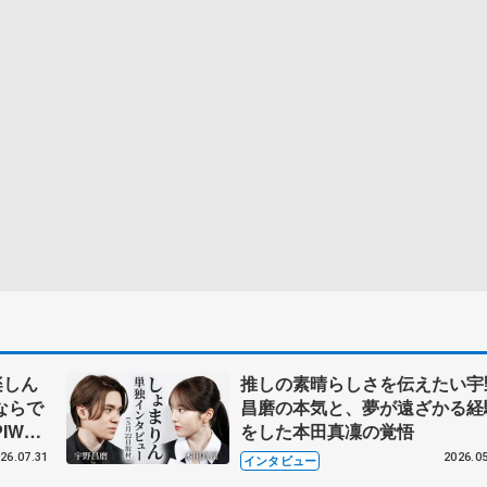
楽しん
推しの素晴らしさを伝えたい宇
ならで
昌磨の本気と、夢が遠ざかる経
IW前
をした本田真凜の覚悟
26.07.31
2026.05
インタビュー