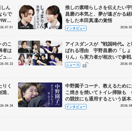
楽しん
推しの素晴らしさを伝えたい宇
ならで
昌磨の本気と、夢が遠ざかる経
IW前
をした本田真凜の覚悟
26.07.31
2026.05
インタビュー
トのこ
アイスダンスが〝戦国時代〟と
解者は
ばれる理由 宇野昌磨の「しょ
ビュー
りん」ら実力者が相次いで参
恋人、
国内の競争激化
26.05.22
2026.05
ニュース
たりく
中野園子コーチ、教えるために
創造、
こ焼きを焼いてトイレ掃除も 
の競技にも通用するという坂本
織の筋肉
26.04.24
2026.04
インタビュー