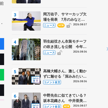
前
岡万佑子、サマーカップ欠
場を発表 7月のみなとア
・
クルス杯は腰痛の影響で
2026.08.07
ニュース
NEW
羽生結弦さん衣装モチーフ
の吹き流しを公開 今年は
「春よ、来い」、仙台の瑞
2026.08.06
ニュース
鳳殿
高橋大輔さん、激しく動か
ずに魅せる「深みみたいな
ものは出てきている？」
2026.08.06
コメント全文
〝兄さん〟と慕うレジェン
ド野村忠宏さんと和気あい
中野先生に似てきている？
あい
坂本花織さん 中井亜美は
クリケットのサマーキャン
2026.08.07
コメント全文
NEW