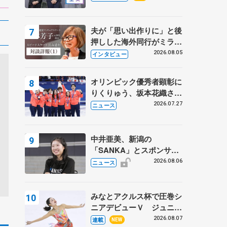
プに 島田麻央はたくさん
試合に出て国際大会へ【文
部科学省スポーツ表彰
夫が「思い出作りに」と後
式】
押しした海外同行がミラノ
まで… 繁華街のリンクで
2026.08.05
インタビュー
は不良のお兄さんも味方
に 小林芳子さんが振り返
オリンピック優秀者顕彰に
るスケート人生
りくりゅう、坂本花織さ
ん、団体メンバーら 8月
2026.07.27
ニュース
7日に文科省が表彰式、ブ
ルーノ・マルコット、中野
園子らコーチも
中井亜美、新潟の
「SANKA」とスポンサー
契約 「全力で応援」とコ
2026.08.06
ニュース
メント
みなとアクルス杯で圧巻シ
ニアデビューＶ ジュニア
で４シーズン無敗の島田麻
2026.08.07
連載
NEW