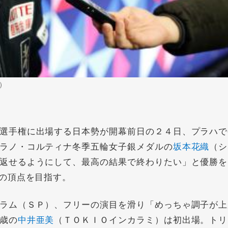
）
選手権に出場する日本勢が開幕前日の２４日、プラハで
ラノ・コルティナ冬季五輪女子銀メダルの
坂本花織
（シ
返せるようにして、最高の結果で終わりたい」と優勝を
の頂点を目指す。
ラム（ＳＰ）、フリーの演目を滑り「めっちゃ調子が上
歳の
中井亜美
（ＴＯＫＩＯインカラミ）は初出場。トリ