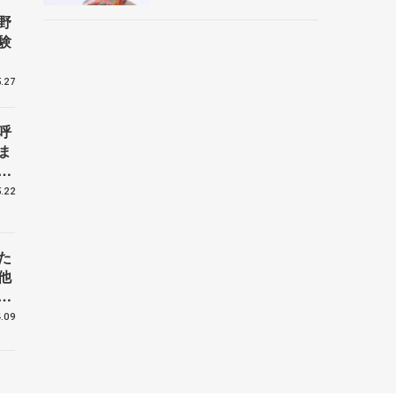
央
野
験
.27
呼
ま
戦
.22
た
他
花
.09