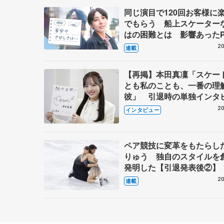
同じ演目で120回お客様に
でもらう 船上スケーター
はの困難とは 影響あったP
キャプテン松永さんの存在
20
連載
【再掲】本田真凜「スケー
とも私のことも、一番の理
彼」 引退時の単独インタ
で語った競技人生や家族、
20
インタビュー
これからの夢…
ペア競技に変革をもたらし
りゅう 独自のスタイルを
発明した【引退発表後②】
20
連載