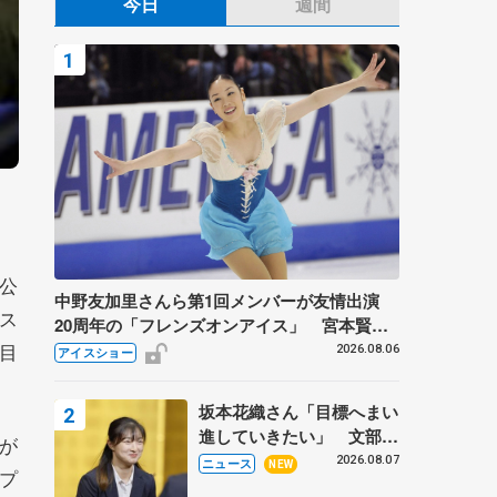
今日
週間
公
中野友加里さんら第1回メンバーが友情出演
ス
20周年の「フレンズオンアイス」 宮本賢二
目
さん、有川梨絵さん、田村岳斗さんも
2026.08.06
アイスショー
坂本花織さん「目標へまい
進していきたい」 文部科
が
学省スポーツ表彰式で代表
2026.08.07
ニュース
NEW
プ
謝辞