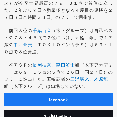
ス）が今季世界最高の７９・３１点で首位に立っ
た。２年ぶりで日本勢最多となる４度目の優勝を２
７日（日本時間２８日）のフリーで目指す。
前回３位の
千葉百音
（木下グループ）は自己ベス
トの７８・４５点で２位につけ、五輪「銅」で１７
歳の
中井亜美
（ＴＯＫＩＯインカラミ）は６９・１
０点で８位発進。
ペアＳＰの
長岡柚奈
、
森口澄士
組（木下アカデミ
ー）は６９・５５点の５位で２６日（同２７日）の
フリーに進出した。五輪覇者の
三浦璃来
、
木原龍一
組（木下グループ）は出場していない。
facebook
X（旧Twitter）