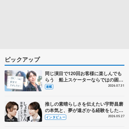
ピックアップ
同じ演目で120回お客様に楽しんでも
らう 船上スケーターならではの困難
とは 影響あったPIW前キャプテン松
2026.07.31
連載
永さんの存在
推しの素晴らしさを伝えたい宇野昌磨
の本気と、夢が遠ざかる経験をした本
田真凜の覚悟
2026.05.27
インタビュー