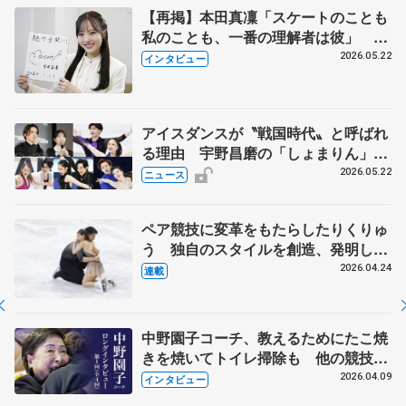
【再掲】本田真凜「スケートのことも
私のことも、一番の理解者は彼」 引
退時の単独インタビューで語った競技
2026.05.22
インタビュー
人生や家族、恋人、これからの夢…
アイスダンスが〝戦国時代〟と呼ばれ
る理由 宇野昌磨の「しょまりん」ら
実力者が相次いで参戦 国内の競争激
2026.05.22
ニュース
化
ペア競技に変革をもたらしたりくりゅ
う 独自のスタイルを創造、発明した
【引退発表後②】
2026.04.24
連載
中野園子コーチ、教えるためにたこ焼
きを焼いてトイレ掃除も 他の競技に
も通用するという坂本花織の筋肉
2026.04.09
インタビュー