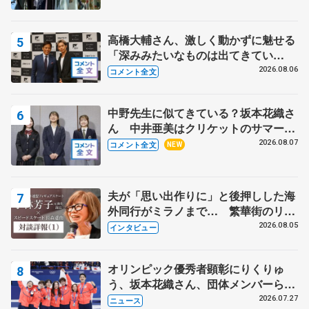
高橋大輔さん、激しく動かずに魅せる
「深みみたいなものは出てきてい
る？」 〝兄さん〟と慕うレジェンド
2026.08.06
コメント全文
野村忠宏さんと和気あいあい
中野先生に似てきている？坂本花織さ
ん 中井亜美はクリケットのサマーキ
ャンプに 島田麻央はたくさん試合に
2026.08.07
コメント全文
NEW
出て国際大会へ【文部科学省スポーツ
表彰式】
夫が「思い出作りに」と後押しした海
外同行がミラノまで… 繁華街のリン
クでは不良のお兄さんも味方に 小林
2026.08.05
インタビュー
芳子さんが振り返るスケート人生
オリンピック優秀者顕彰にりくりゅ
う、坂本花織さん、団体メンバーら
8月7日に文科省が表彰式、ブルーノ・
2026.07.27
ニュース