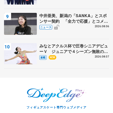
マルコット、中野園子らコーチも
中井亜美、新潟の「SANKA」とスポ
ンサー契約 「全力で応援」とコメン
ト
2026.08.06
ニュース
みなとアクルス杯で圧巻シニアデビュ
ーＶ ジュニアで４シーズン無敗の島
田麻央
2026.08.07
連載
NEW
フィギュアスケート専門ウェブメディア