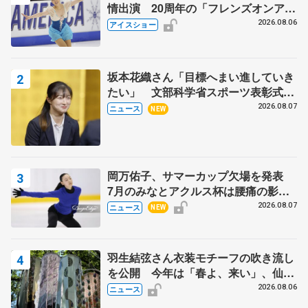
情出演 20周年の「フレンズオンアイ
ス」 宮本賢二さん、有川梨絵さん、
2026.08.06
アイスショー
田村岳斗さんも
坂本花織さん「目標へまい進していき
たい」 文部科学省スポーツ表彰式で
代表謝辞
2026.08.07
ニュース
NEW
岡万佑子、サマーカップ欠場を発表
7月のみなとアクルス杯は腰痛の影響
で
2026.08.07
ニュース
NEW
羽生結弦さん衣装モチーフの吹き流し
を公開 今年は「春よ、来い」、仙台
の瑞鳳殿
2026.08.06
ニュース