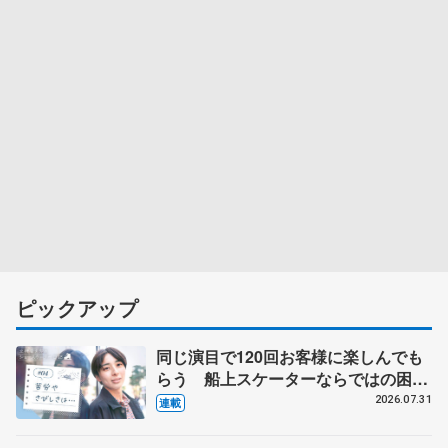
ピックアップ
同じ演目で120回お客様に楽しんでも
らう 船上スケーターならではの困難
とは 影響あったPIW前キャプテン松
2026.07.31
連載
永さんの存在