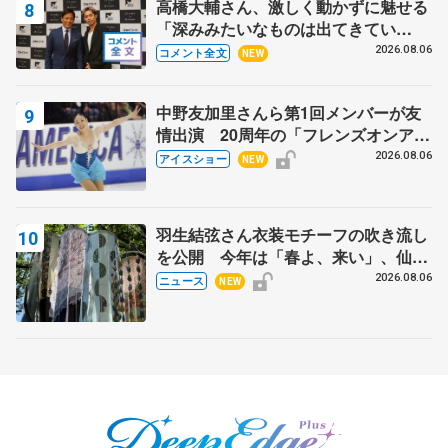
高橋大輔さん、激しく動かずに魅せる
「深みみたいなものは出てきてい
る？」 〝兄さん〟と慕うレジェンド
2026.08.06
コメント全文
NEW
野村忠宏さんと和気あいあい
中野友加里さんら第1回メンバーが友
情出演 20周年の「フレンズオンアイ
ス」 宮本賢二さん、有川梨絵さん、
2026.08.06
アイスショー
NEW
田村岳斗さんも
羽生結弦さん衣装モチーフの吹き流し
を公開 今年は「春よ、来い」、仙台
の瑞鳳殿
2026.08.06
ニュース
NEW