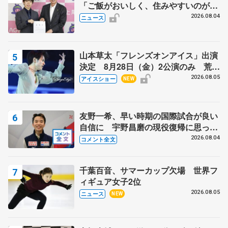
「ご飯がおいしく、住みやすいのが魅
力」
2026.08.04
ニュース
山本草太「フレンズオンアイス」出演
決定 8月28日（金）2公演のみ 荒川
静香さんプロデュース、20周年のアイ
2026.08.05
アイスショー
NEW
スショー
友野一希、早い時期の国際試合が良い
自信に 宇野昌磨の現役復帰に思って
いること 【アジアンオープントロフ
2026.08.04
コメント全文
ィーフリー】
千葉百音、サマーカップ欠場 世界フ
ィギュア女子2位
2026.08.05
ニュース
NEW