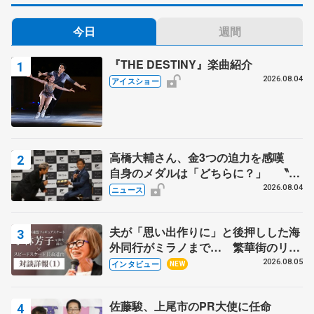
今日
週間
『THE DESTINY』楽曲紹介
2026.08.04
アイスショー
高橋大輔さん、金3つの迫力を感嘆
自身のメダルは「どちらに？」 〝リ
ス兄弟〟オリンピック3連覇の野村忠
2026.08.04
ニュース
宏さんと対談
夫が「思い出作りに」と後押しした海
外同行がミラノまで… 繁華街のリン
クでは不良のお兄さんも味方に 小林
2026.08.05
インタビュー
NEW
芳子さんが振り返るスケート人生
佐藤駿、上尾市のPR大使に任命