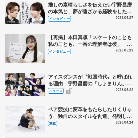
推しの素晴らしさを伝えたい宇野昌磨
の本気と、夢が遠ざかる経験をした本
田真凜の覚悟
2026.05.27
インタビュー
【再掲】本田真凜「スケートのことも
私のことも、一番の理解者は彼」 引
退時の単独インタビューで語った競技
2026.05.22
インタビュー
人生や家族、恋人、これからの夢…
アイスダンスが〝戦国時代〟と呼ばれ
る理由 宇野昌磨の「しょまりん」ら
実力者が相次いで参戦 国内の競争激
2026.05.22
ニュース
化
ペア競技に変革をもたらしたりくりゅ
う 独自のスタイルを創造、発明した
【引退発表後②】
2026.04.24
連載