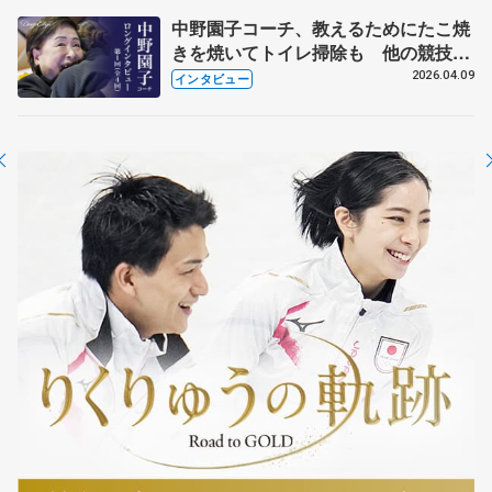
中野園子コーチ、教えるためにたこ焼
きを焼いてトイレ掃除も 他の競技に
も通用するという坂本花織の筋肉
2026.04.09
インタビュー