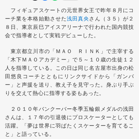
フィギュアスケートの元世界女王で昨年８月にコ
ーチ業を本格始動させた
浅田真央
さん（３５）が２
８日、東京辰巳アイスアリーナで行われた国内競技
会で指導者として実戦デビューした。
東京都立川市の「ＭＡＯ ＲＩＮＫ」で主宰する
「木下ＭＡＯアカデミー」で５～１０歳の生徒１２
人を指導している。この日は同じ名古屋市出身の松
田悠良コーチとともにリンクサイドから「ガンバ
ー」と声援を送り、教え子を見守った。身ぶり手ぶ
りを交えて熱心に指導する姿もあった。
２０１０年バンクーバー冬季五輪銀メダルの浅田
さんは、１７年の引退後にプロスケーターとしても
活躍。「夢は世界に羽ばたくスケーターを育てるこ
と」と語っている。