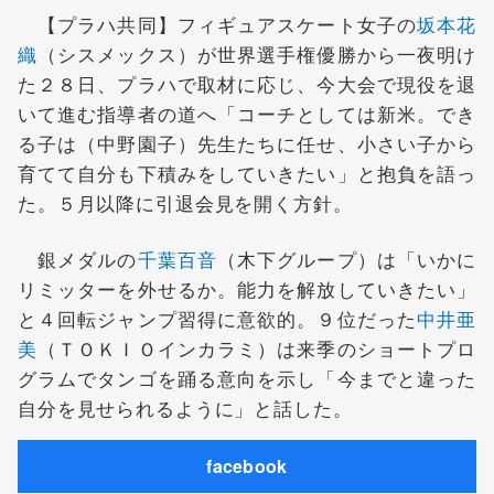
【プラハ共同】フィギュアスケート女子の
坂本花
織
（シスメックス）が世界選手権優勝から一夜明け
た２８日、プラハで取材に応じ、今大会で現役を退
いて進む指導者の道へ「コーチとしては新米。でき
る子は（中野園子）先生たちに任せ、小さい子から
育てて自分も下積みをしていきたい」と抱負を語っ
た。５月以降に引退会見を開く方針。
銀メダルの
千葉百音
（木下グループ）は「いかに
リミッターを外せるか。能力を解放していきたい」
と４回転ジャンプ習得に意欲的。９位だった
中井亜
美
（ＴＯＫＩＯインカラミ）は来季のショートプロ
グラムでタンゴを踊る意向を示し「今までと違った
自分を見せられるように」と話した。
facebook