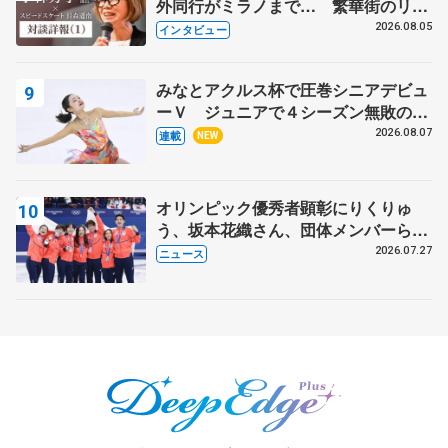
外同行がミラノまで… 繁華街のリン
クでは不良のお兄さんも味方に 小林
2026.08.05
インタビュー
芳子さんが振り返るスケート人生
みなとアクルス杯で圧巻シニアデビュ
ーＶ ジュニアで４シーズン無敗の島
田麻央
2026.08.07
連載
NEW
オリンピック優秀者顕彰にりくりゅ
う、坂本花織さん、団体メンバーら
8月7日に文科省が表彰式、ブルーノ・
2026.07.27
ニュース
マルコット、中野園子らコーチも