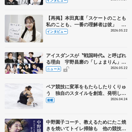
インタビュー
【再掲】本田真凜「スケートのことも
私のことも、一番の理解者は彼」 引
退時の単独インタビューで語った競技
2026.05.22
インタビュー
人生や家族、恋人、これからの夢…
アイスダンスが〝戦国時代〟と呼ばれ
る理由 宇野昌磨の「しょまりん」ら
実力者が相次いで参戦 国内の競争激
2026.05.22
ニュース
化
ペア競技に変革をもたらしたりくりゅ
う 独自のスタイルを創造、発明した
【引退発表後②】
2026.04.24
連載
中野園子コーチ、教えるためにたこ焼
きを焼いてトイレ掃除も 他の競技に