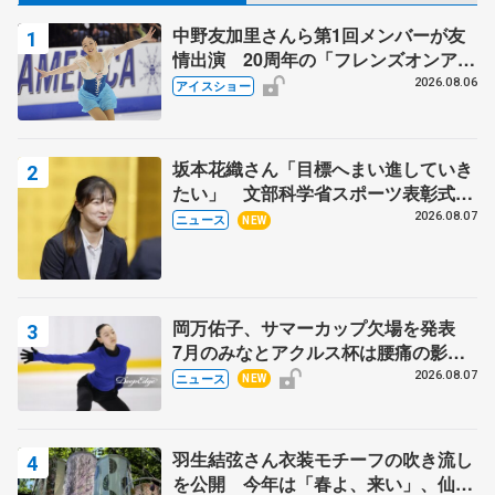
中野友加里さんら第1回メンバーが友
情出演 20周年の「フレンズオンアイ
ス」 宮本賢二さん、有川梨絵さん、
2026.08.06
アイスショー
田村岳斗さんも
坂本花織さん「目標へまい進していき
たい」 文部科学省スポーツ表彰式で
代表謝辞
2026.08.07
ニュース
NEW
岡万佑子、サマーカップ欠場を発表
7月のみなとアクルス杯は腰痛の影響
で
2026.08.07
ニュース
NEW
羽生結弦さん衣装モチーフの吹き流し
を公開 今年は「春よ、来い」、仙台