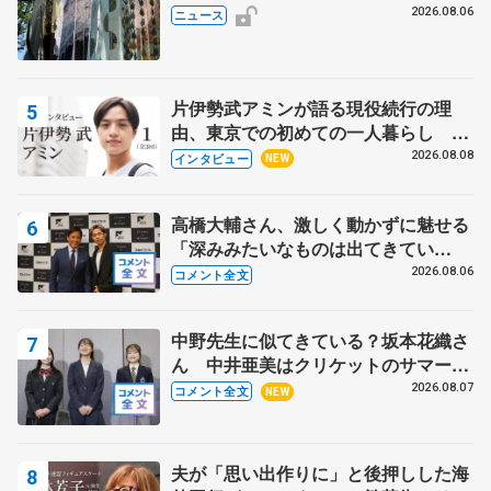
の瑞鳳殿
2026.08.06
ニュース
片伊勢武アミンが語る現役続行の理
由、東京での初めての一人暮らし 注
目スケーターの「今」に迫る
2026.08.08
インタビュー
NEW
高橋大輔さん、激しく動かずに魅せる
「深みみたいなものは出てきてい
る？」 〝兄さん〟と慕うレジェンド
2026.08.06
コメント全文
野村忠宏さんと和気あいあい
中野先生に似てきている？坂本花織さ
ん 中井亜美はクリケットのサマーキ
ャンプに 島田麻央はたくさん試合に
2026.08.07
コメント全文
NEW
出て国際大会へ【文部科学省スポーツ
表彰式】
夫が「思い出作りに」と後押しした海