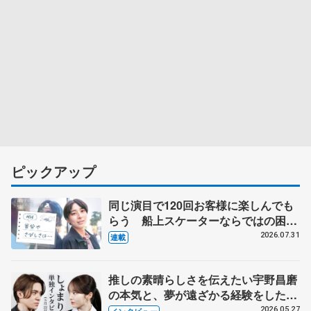
ピックアップ
同じ演目で120回お客様に楽しんでも
らう 船上スケーターならではの困難
とは 影響あったPIW前キャプテン松
2026.07.31
連載
永さんの存在
推しの素晴らしさを伝えたい宇野昌磨
の本気と、夢が遠ざかる経験をした本
田真凜の覚悟
2026.05.27