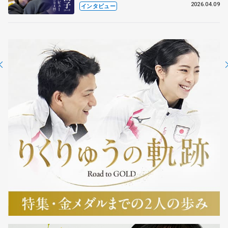
も通用するという坂本花織の筋肉
2026.04.09
インタビュー