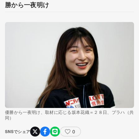
勝から一夜明け
優勝から一夜明け、取材に応じる坂本花織＝２８日、プラハ（共
同）
0
SNSでシェア