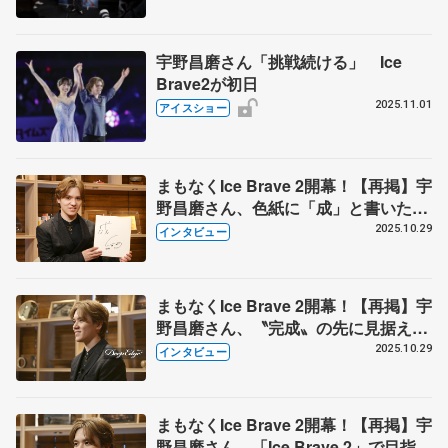
彿とさせる高難度の構成も
宇野昌磨さん「挑戦続ける」 Ice
Brave2が初日
2025.11.01
アイスショー
まもなくIce Brave 2開幕！【再掲】宇
野昌磨さん、色紙に「成」と書いた、
その心は? 全員の振り付け覚え「プ
2025.10.29
インタビュー
ロデューサーとして必要」
まもなくIce Brave 2開幕！【再掲】宇
野昌磨さん、〝完成〟の先に見据える
ものは? アイスダンス挑戦の「驚き
2025.10.29
インタビュー
を超えられるように」
まもなくIce Brave 2開幕！【再掲】宇
野昌磨さん、「Ice Brave 2」で目指す