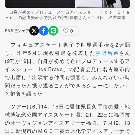
自身が初めてプロデュースするアイスショー「Ｉｃｅ Ｂｒａ
ｖｅ」の記者発表会で笑顔の宇野昌磨さん＝１９日、名古屋市
0
SNSでシェア
フィギュアスケート男子で世界選手権を2連覇
し、昨年5月に現役引退を発表した
宇野昌磨
さん
(27)が19日、自身が初めて企画プロデュースするア
イスショー「Ice Brave」の記者会見に名古屋市内
で出席し「出演する仲間も観客も、みんながいい時
間だったと振り返ることができるショーにしたい」
と抱負を語った。
ツアーは6月14、15日に愛知県長久手市の愛・地
球博記念公園アイススケート場、21、22日に福岡市
のオーヴィジョンアイスアリーナ福岡、７月12、13
日に新潟市のＭＧＣ三菱ガス化学アイスアリーナで