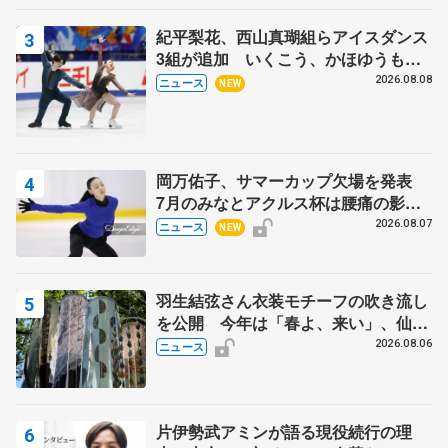
紀平梨花、西山真瑚組らアイスダンス
3組が追加 いくこう、かほゆうも、
木下グループ杯
2026.08.08
ニュース
NEW
岡万佑子、サマーカップ欠場を発表
7月のみなとアクルス杯は腰痛の影響
で
2026.08.07
ニュース
NEW
羽生結弦さん衣装モチーフの吹き流し
を公開 今年は「春よ、来い」、仙台
の瑞鳳殿
2026.08.06
ニュース
片伊勢武アミンが語る現役続行の理