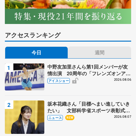
アクセスランキング
今日
週間
中野友加里さんら第1回メンバーが友
情出演 20周年の「フレンズオンアイ
ス」 宮本賢二さん、有川梨絵さん、
2026.08.06
アイスショー
田村岳斗さんも
坂本花織さん「目標へまい進していき
たい」 文部科学省スポーツ表彰式で
代表謝辞
2026.08.07
ニュース
NEW