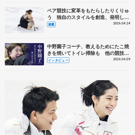
ペア競技に変革をもたらしたりくりゅ
う 独自のスタイルを創造、発明した
【引退発表後②】
2026.04.24
連載
中野園子コーチ、教えるためにたこ焼
きを焼いてトイレ掃除も 他の競技に
も通用するという坂本花織の筋肉
2026.04.09
インタビュー