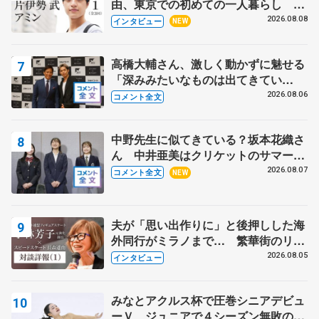
由、東京での初めての一人暮らし 注
目スケーターの「今」に迫る
2026.08.08
インタビュー
NEW
高橋大輔さん、激しく動かずに魅せる
「深みみたいなものは出てきてい
る？」 〝兄さん〟と慕うレジェンド
2026.08.06
コメント全文
野村忠宏さんと和気あいあい
中野先生に似てきている？坂本花織さ
ん 中井亜美はクリケットのサマーキ
ャンプに 島田麻央はたくさん試合に
2026.08.07
コメント全文
NEW
出て国際大会へ【文部科学省スポーツ
表彰式】
夫が「思い出作りに」と後押しした海
外同行がミラノまで… 繁華街のリン
クでは不良のお兄さんも味方に 小林
2026.08.05
インタビュー
芳子さんが振り返るスケート人生
みなとアクルス杯で圧巻シニアデビュ
ーＶ ジュニアで４シーズン無敗の島