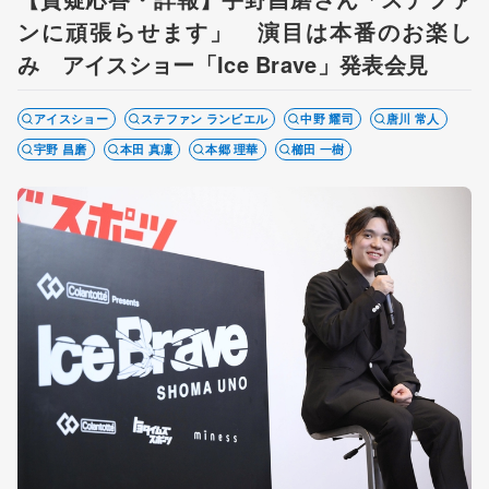
ンに頑張らせます」 演目は本番のお楽し
み アイスショー「Ice Brave」発表会見
アイスショー
ステファン ランビエル
中野 耀司
唐川 常人
宇野 昌磨
本田 真凜
本郷 理華
櫛田 一樹