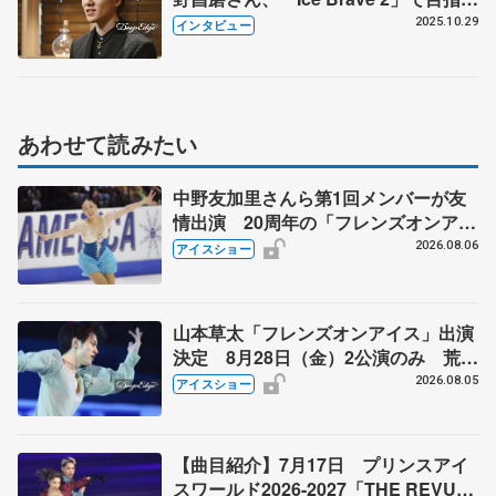
ものとは? 「（不在の）ステファン
2025.10.29
インタビュー
が見て素晴らしいショーを」
あわせて読みたい
中野友加里さんら第1回メンバーが友
情出演 20周年の「フレンズオンアイ
ス」 宮本賢二さん、有川梨絵さん、
2026.08.06
アイスショー
田村岳斗さんも
山本草太「フレンズオンアイス」出演
決定 8月28日（金）2公演のみ 荒川
静香さんプロデュース、20周年のアイ
2026.08.05
アイスショー
スショー
【曲目紹介】7月17日 プリンスアイ
スワールド2026-2027「THE REVUE