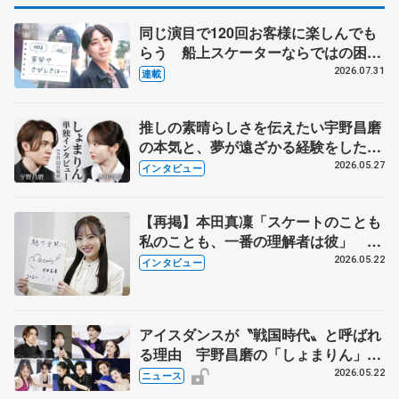
同じ演目で120回お客様に楽しんでも
らう 船上スケーターならではの困難
とは 影響あったPIW前キャプテン松
2026.07.31
連載
永さんの存在
推しの素晴らしさを伝えたい宇野昌磨
の本気と、夢が遠ざかる経験をした本
田真凜の覚悟
2026.05.27
インタビュー
【再掲】本田真凜「スケートのことも
私のことも、一番の理解者は彼」 引
退時の単独インタビューで語った競技
2026.05.22
インタビュー
人生や家族、恋人、これからの夢…
アイスダンスが〝戦国時代〟と呼ばれ
る理由 宇野昌磨の「しょまりん」ら
実力者が相次いで参戦 国内の競争激
2026.05.22
ニュース
化