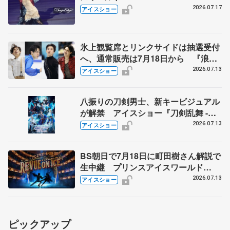
ON ICE」横浜公演
2026.07.17
アイスショー
氷上観覧席とリンクサイドは抽選受付
へ、通常販売は7月18日から 『浪速
フィギュアスケートフェスティバル
2026.07.13
アイスショー
2026Ⅱ』
八振りの刀剣男士、新キービジュアル
が解禁 アイスショー『刀剣乱舞 -
ICE BLADE -』 リセール実施も発表
2026.07.13
アイスショー
BS朝日で7月18日に町田樹さん解説で
生中継 プリンスアイスワールド
2026-2027「THE REVUE ON ICE」
2026.07.13
アイスショー
横浜公演
ピックアップ