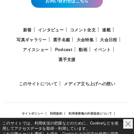
お問い合わせはこちら
新着
インタビュー
コメント全文
連載
写真ギャラリー
選手名鑑
大会特集
大会日程
アイスショー
Podcast
動画
イベント
選手支援
このサイトについて
メディア立ち上げへの想い
サイトポリシー
利用規約
利用者情報の外部送信について
特定商取引法に基づく表示について
Deep Edge
一般社団法人共同通信社
このサイトでは、利用状況の把握などのために、Cookieなどを使
用してアクセスデータを取得・利用しています。
これ以降ページを遷移した場合、Cookieなどの設定や使用に同意
Copy Right © KYODO NEWS All RIGHTS RESERVED.