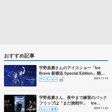
おすすめ記事
宇野昌磨さんのアイスショー「Ice
Brave 新横浜 Special Edition」開催
が決定！ ステファン・ランビエル氏
2025.11.14
アイスショー
の出演や新プログラムの披露も
宇野昌磨さん、夜中まで練習のバック
フリップは「まだ挑戦中」 Ice
Brave2はちょっとだけ競技時代を彷
2025.11.02
コメント全文