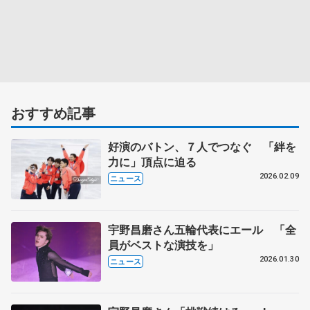
おすすめ記事
好演のバトン、７人でつなぐ 「絆を
力に」頂点に迫る
2026.02.09
ニュース
宇野昌磨さん五輪代表にエール 「全
員がベストな演技を」
2026.01.30
ニュース