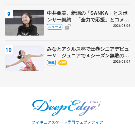
中井亜美、新潟の「SANKA」とスポ
ンサー契約 「全力で応援」とコメン
ト
2026.08.06
ニュース
みなとアクルス杯で圧巻シニアデビュ
ーＶ ジュニアで４シーズン無敗の島
田麻央
2026.08.07
連載
NEW
フィギュアスケート専門ウェブメディア