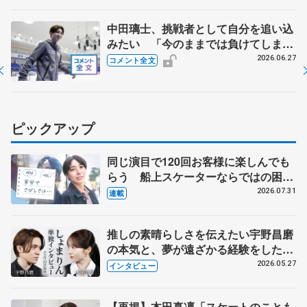
中田璃士、挑戦者として自分を追い込
みたい 「今のままでは負けてしま
う、危機感を持って」【ドリーム・オ
2026.06.27
コメント全文
ン・アイス2026】
ピックアップ
同じ演目で120回お客様に楽しんでも
らう 船上スケーターならではの困難
とは 影響あったPIW前キャプテン松
2026.07.31
連載
永さんの存在
推しの素晴らしさを伝えたい宇野昌磨
の本気と、夢が遠ざかる経験をした本
田真凜の覚悟
2026.05.27
インタビュー
【再掲】本田真凜「スケートのことも