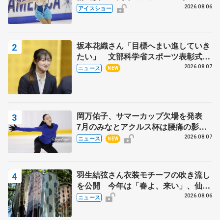
ス」 宮本賢二さん、有川梨絵さん、
2026.08.06
アイスショー
田村岳斗さんも
坂本花織さん「目標へまい進していき
たい」 文部科学省スポーツ表彰式で
代表謝辞
2026.08.07
ニュース
NEW
岡万佑子、サマーカップ欠場を発表
7月のみなとアクルス杯は腰痛の影響
で
2026.08.07
ニュース
NEW
羽生結弦さん衣装モチーフの吹き流し
を公開 今年は「春よ、来い」、仙台
の瑞鳳殿
2026.08.06
ニュース