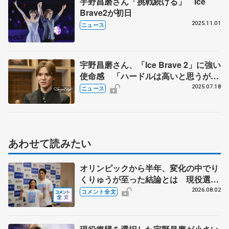
宇野昌磨さん「挑戦続ける」 Ice
Brave2が初日
2025.11.01
ニュース
宇野昌磨さん、「Ice Brave 2」に強い
使命感 「ハードルは高いと思うが、
もっと驚かせたい」
2025.07.18
ニュース
あわせて読みたい
オリンピックから半年、変化の中でり
くりゅうが至った結論とは 現役選手
みたいな今の生活に「引退したんだよ
2026.08.02
コメント全文
ね？」 【THE DESTINY千秋楽】