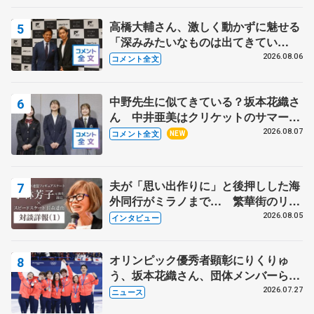
高橋大輔さん、激しく動かずに魅せる
「深みみたいなものは出てきてい
る？」 〝兄さん〟と慕うレジェンド
2026.08.06
コメント全文
野村忠宏さんと和気あいあい
中野先生に似てきている？坂本花織さ
ん 中井亜美はクリケットのサマーキ
ャンプに 島田麻央はたくさん試合に
2026.08.07
コメント全文
NEW
出て国際大会へ【文部科学省スポーツ
表彰式】
夫が「思い出作りに」と後押しした海
外同行がミラノまで… 繁華街のリン
クでは不良のお兄さんも味方に 小林
2026.08.05
インタビュー
芳子さんが振り返るスケート人生
オリンピック優秀者顕彰にりくりゅ
う、坂本花織さん、団体メンバーら
8月7日に文科省が表彰式、ブルーノ・
2026.07.27
ニュース
マルコット、中野園子らコーチも