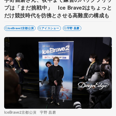
プは「まだ挑戦中」 Ice Brave2はちょっと
だけ競技時代を彷彿とさせる高難度の構成も
IceBrave2京都公演
アイスショー
宇野 昌磨
IceBrave2京都公演 宇野 昌磨