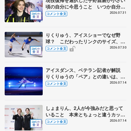
現役復帰を選択した宇野昌磨が小さい
頃の自分に今思うこと いつか自分た
ちが望むスケーターに 【「Ice
2026.07.31
コメント全文
Brave―A TURNING SEASON―」】
りくりゅう、アイスショーでなぜ野
球？ こだわったリンクのサイズ、試
合同様の迫力を 【THE DESTINYリ
2026.07.30
コメント全文
ハーサル後 】
アイスダンス、ベテラン記者が解説
りくりゅうの「ペア」との違いは、し
ょまりん誕生で競争激化
2026.07.14
コメント全文
しょまりん、2人が今強みだと思って
いること 本来とちょっと違うカップ
ルの体格差をポジティブに 【本田真
2026.07.14
コメント全文
凜・宇野昌磨組練習公開】