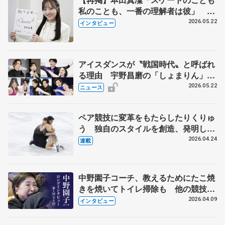
私のことも、一番の理解者は彼」 引
退時の単独インタビューで語った競技
2026.05.22
インタビュー
人生や家族、恋人、これからの夢…
アイスダンスが〝戦国時代〟と呼ばれ
る理由 宇野昌磨の「しょまりん」ら
実力者が相次いで参戦 国内の競争激
2026.05.22
ニュース
化
ペア競技に変革をもたらしたりくりゅ
う 独自のスタイルを創造、発明した
【引退発表後②】
2026.04.24
連載
中野園子コーチ、教えるためにたこ焼
きを焼いてトイレ掃除も 他の競技に
も通用するという坂本花織の筋肉
2026.04.09
インタビュー