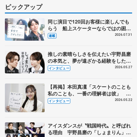
ピックアップ
同じ演目で120回お客様に楽しんでも
らう 船上スケーターならではの困難
とは 影響あったPIW前キャプテン松
2026.07.31
連載
永さんの存在
推しの素晴らしさを伝えたい宇野昌磨
の本気と、夢が遠ざかる経験をした本
田真凜の覚悟
2026.05.27
インタビュー
【再掲】本田真凜「スケートのことも
私のことも、一番の理解者は彼」 引
退時の単独インタビューで語った競技
2026.05.22
インタビュー
人生や家族、恋人、これからの夢…
アイスダンスが〝戦国時代〟と呼ばれ
る理由 宇野昌磨の「しょまりん」ら