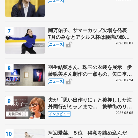
ニュース
岡万佑子、サマーカップ欠場を発表
7月のみなとアクルス杯は腰痛の影響
で
2026.08.07
ニュース
羽生結弦さん、珠玉の衣装を展示 伊
藤聡美さん制作の一点もの、矢口亨さ
んが撮影
2026.07.24
ニュース
夫が「思い出作りに」と後押しした海
外同行がミラノまで… 繁華街のリン
クでは不良のお兄さんも味方に 小林
2026.08.05
インタビュー
芳子さんが振り返るスケート人生
河辺愛菜、５位 得意を詰め込んだ