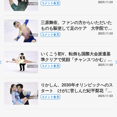
との二刀流、国際大会へ4週連続で試
2025.11.03
コメント全文
合に⁈ 【西日本選手権ジュニア女子
フリー】
三原舞依、ファンの方からいただいた
ものも駆使して足のケア 大学院でス
ポーツ心理面の研究作業しつつ「全日
2025.11.03
コメント全文
本頑張りたい」 【西日本選手権女子
フリー】
いくこう初V、転倒も国際大会派遣基
準クリアで笑顔「チャンスつかむ」
島田高志郎、櫛田育良の声かけで立て
2025.11.03
コメント全文
直し「育良ちゃん度胸座ってる」
【西日本選手権アイスダンス・フリ
ー】
りかしん、2030年オリンピックへのス
タート けがに苦しんだ紀平梨花「頑
張れることが今は幸せ」 西山真瑚、
2025.11.03
コメント全文
ミラノへの道は断たれても「ここか
ら」 【西日本選手権アイスダンス・
フリー】