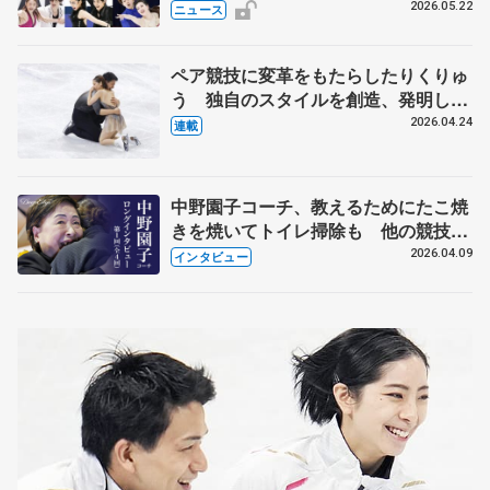
実力者が相次いで参戦 国内の競争激
2026.05.22
ニュース
化
ペア競技に変革をもたらしたりくりゅ
う 独自のスタイルを創造、発明した
【引退発表後②】
2026.04.24
連載
中野園子コーチ、教えるためにたこ焼
きを焼いてトイレ掃除も 他の競技に
も通用するという坂本花織の筋肉
2026.04.09
インタビュー