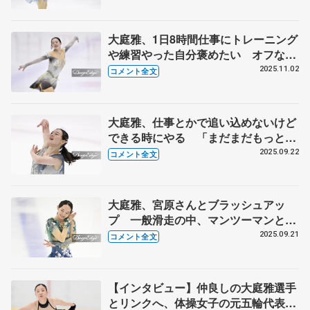
大庭雅、1日8時間仕事にトレーニング
や練習やった自分褒めたい オフなく
なり、平日2日間と土日は氷に乗って
2025.11.02
コメント全文
全日本選手権出場へ 【西日本選手権
女子フリー】
大庭雅、仕事とかで追い込めないけど
できる時にやる 「まだまだもっと良
い大庭雅の物語ができるんじゃ」
2025.09.22
コメント全文
【中部選手権女子フリー】
大庭雅、宮原さんとブラッシュアッ
プ 一般滑走の中、マンツーマンとか
で⁈ 【中部選手権女子SP】
2025.09.21
コメント全文
【インタビュー】仲良しの大庭雅選手
とリンクへ、体操女子の元五輪代表・