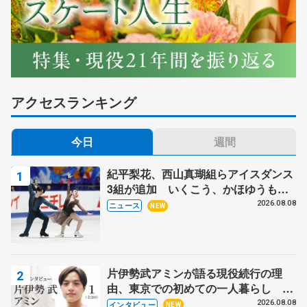
アクセスランキング
今日
週間
紀平梨花、西山真瑚組らアイスダンス
3組が追加 いくこう、かほゆうも、
木下グループ杯
2026.08.08
ニュース
NEW
片伊勢武アミンが語る現役続行の理
由、東京での初めての一人暮らし 注
目スケーターの「今」に迫る
2026.08.08
インタビュー
NEW