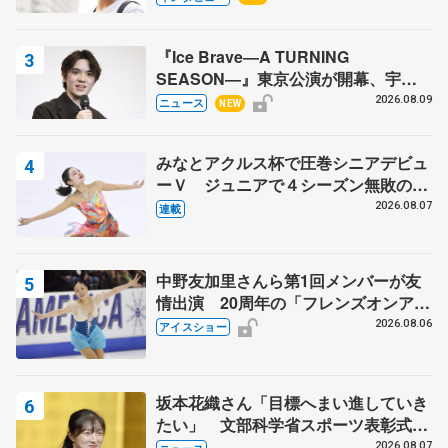
『Ice Brave―A TURNING
SEASON―』東京公演が開幕、宇野
昌磨の『Ice Brave』にかける思いを
2026.08.09
ニュース
NEW
知る記事 5選
みなとアクルス杯で圧巻シニアデビュ
ーＶ ジュニアで４シーズン無敗の島
田麻央
2026.08.07
連載
中野友加里さんら第1回メンバーが友
情出演 20周年の「フレンズオンアイ
ス」 宮本賢二さん、有川梨絵さん、
2026.08.06
アイスショー
田村岳斗さんも
坂本花織さん「目標へまい進していき
たい」 文部科学省スポーツ表彰式で
代表謝辞
2026.08.07