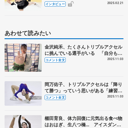
寺本明日香さんはなぜフィギュアスケ
2025.02.21
インタビュー
ートの大会に挑戦したのか “大人ス
ケーター”拡大の可能性と課題も
あわせて読みたい
金沢純禾、たくさんトリプルアクセル
に挑んでいる選手がいる 「自分も跳
べるようにならないとまずいな、みた
2025.11.03
コメント全文
いな危機感」【西日本選手権ジュニア
女子フリー】
岡万佑子、トリプルアクセルは「降り
て勝つ」っていう思いがある「練習で
できても曲でハマらないと意味がな
2025.11.03
コメント全文
い」【西日本選手権ジュニア女子フリ
ー】
櫛田育良、体力回復に元気出る食べ物
はおはぎ、生八つ橋... アイスダンス