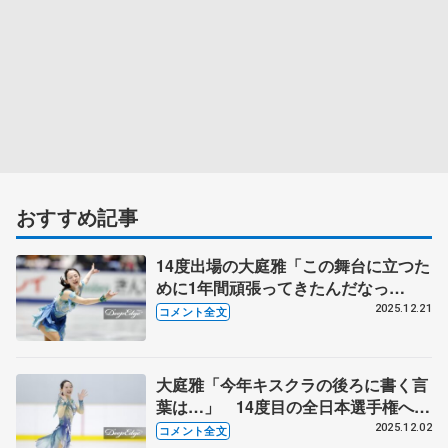
おすすめ記事
14度出場の大庭雅「この舞台に立つた
めに1年間頑張ってきたんだなっ
て」 後輩たちには「もう中京生の母
2025.12.21
コメント全文
としてみんなを見守ってます（笑）」
【全日本フィギュア女子SP】
大庭雅「今年キスクラの後ろに書く言
葉は…」 14度目の全日本選手権へ目
標明かす 愛知県大会で手応え
2025.12.02
コメント全文