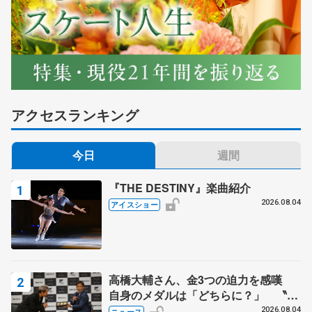
アクセスランキング
今日
週間
『THE DESTINY』楽曲紹介
2026.08.04
アイスショー
高橋大輔さん、金3つの迫力を感嘆
自身のメダルは「どちらに？」 〝リ
ス兄弟〟オリンピック3連覇の野村忠
2026.08.04
ニュース