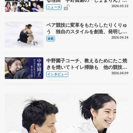
実力者が相次いで参戦 国内の競争激
2026.05.22
ニュース
化
ペア競技に変革をもたらしたりくりゅ
う 独自のスタイルを創造、発明した
【引退発表後②】
2026.04.24
連載
中野園子コーチ、教えるためにたこ焼
きを焼いてトイレ掃除も 他の競技に
も通用するという坂本花織の筋肉
2026.04.09
インタビュー