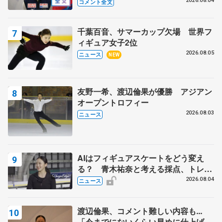
いること 【アジアンオープントロフ
2026.08.04
コメント全文
ィーフリー後】
千葉百音、サマーカップ欠場 世界フ
ィギュア女子2位
2026.08.05
ニュース
NEW
友野一希、渡辺倫果が優勝 アジアン
オープントロフィー
2026.08.03
ニュース
AIはフィギュアスケートをどう変え
る？ 青木祐奈と考える採点、トレー
ニングの未来
2026.08.04
ニュース
渡辺倫果、コメント難しい内容も...
「今までにないくらい早めに仕上げら