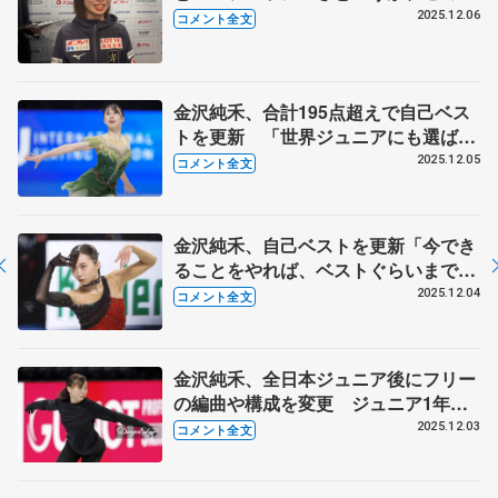
然に出る元気さだけは本当に負けな
2025.12.06
コメント全文
い」【ジュニアGPファイナル一夜明
け】
金沢純禾、合計195点超えで自己ベス
トを更新 「世界ジュニアにも選ばれ
たい」【ジュニアGPファイナル女子
2025.12.05
コメント全文
フリー】
金沢純禾、自己ベストを更新「今でき
ることをやれば、ベストぐらいまでは
出るかなと思ったので。それ以上が出
2025.12.04
コメント全文
てうれしかった」【ジュニアGPファ
イナル女子SP】
金沢純禾、全日本ジュニア後にフリー
の編曲や構成を変更 ジュニア1年目
「笑顔が一番大事。そこだけは負けま
2025.12.03
コメント全文
せん」 【ジュニアGPファイナル公
式練習】