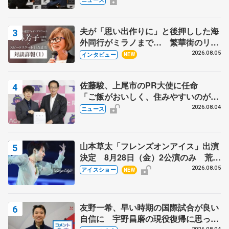
宏さんと対談
夫が「思い出作りに」と後押しした海
外同行がミラノまで… 繁華街のリン
クでは不良のお兄さんも味方に 小林
2026.08.05
インタビュー
NEW
芳子さんが振り返るスケート人生
佐藤駿、上尾市のPR大使に任命
「ご飯がおいしく、住みやすいのが魅
力」
2026.08.04
ニュース
山本草太「フレンズオンアイス」出演
決定 8月28日（金）2公演のみ 荒川
静香さんプロデュース、20周年のアイ
2026.08.05
アイスショー
NEW
スショー
友野一希、早い時期の国際試合が良い
自信に 宇野昌磨の現役復帰に思って