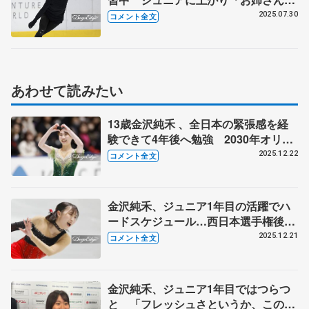
戦っていける」 【全日本ジュニア合宿
2025.07.30
コメント全文
コメント全文】
あわせて読みたい
13歳金沢純禾 、全日本の緊張感を経
験できて4年後へ勉強 2030年オリン
ピックへ「あっという間に来てしまう
2025.12.22
コメント全文
と思う」【全日本フィギュア女子フリ
ー】
金沢純禾、ジュニア1年目の活躍でハ
ードスケジュール…西日本選手権後に
ストレスで軽い難聴に【全日本フィギ
2025.12.21
コメント全文
ュア女子SP】
金沢純禾、ジュニア1年目ではつらつ
と 「フレッシュさというか、この自