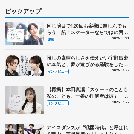
ピックアップ
同じ演目で120回お客様に楽しんでも
らう 船上スケーターならではの困難
とは 影響あったPIW前キャプテン松
2026.07.31
連載
永さんの存在
推しの素晴らしさを伝えたい宇野昌磨
の本気と、夢が遠ざかる経験をした本
田真凜の覚悟
2026.05.27
インタビュー
【再掲】本田真凜「スケートのことも
私のことも、一番の理解者は彼」 引
退時の単独インタビューで語った競技
2026.05.22
インタビュー
人生や家族、恋人、これからの夢…
アイスダンスが〝戦国時代〟と呼ばれ
る理由 宇野昌磨の「しょまりん」ら