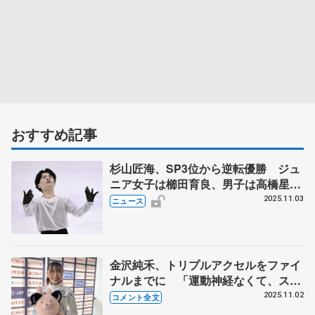
おすすめ記事
杉山匠海、SP3位から逆転優勝 ジュ
ニア女子は櫛田育良、男子は高橋星名
が制す 西日本フィギュア最終日
2025.11.03
ニュース
金沢純禾、トリプルアクセルをファイ
ナルまでに 「運動神経なくて、スケ
ートあって良かった（笑）」 【西日
2025.11.02
コメント全文
本選手権ジュニア女子SP】