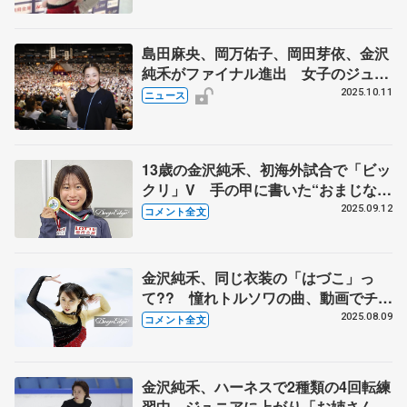
島田麻央、岡万佑子、岡田芽依、金沢
純禾がファイナル進出 女子のジュニ
アGP全7戦終了 ハナ・バース（石崎
2025.10.11
ニュース
波奈）は総合7位で届かず
13歳の金沢純禾、初海外試合で「ビッ
クリ」V 手の甲に書いた“おまじな
い”の言葉とは【ジュニアGP第3戦イ
2025.09.12
コメント全文
タリア大会帰国】
金沢純禾、同じ衣装の「はづこ」っ
て?? 憧れトルソワの曲、動画でチェ
ックも 【サマーカップ・ジュニア女
2025.08.09
コメント全文
子SP後】
金沢純禾、ハーネスで2種類の4回転練
習中 ジュニアに上がり「お姉さんと