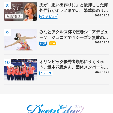
夫が「思い出作りに」と後押しした海
外同行がミラノまで… 繁華街のリン
クでは不良のお兄さんも味方に 小林
2026.08.05
インタビュー
芳子さんが振り返るスケート人生
みなとアクルス杯で圧巻シニアデビュ
ーＶ ジュニアで４シーズン無敗の島
田麻央
2026.08.07
連載
NEW
オリンピック優秀者顕彰にりくりゅ
う、坂本花織さん、団体メンバーら
8月7日に文科省が表彰式、ブルーノ・
2026.07.27
ニュース
マルコット、中野園子らコーチも