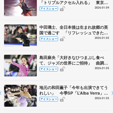
「トリプルアクセル入れる」 東京公
演、村元哉中降板で高橋大輔はソロナ
2026.01.09
アイスショー
ンバー披露
中田璃士、全日本後は生まれ故郷の英
国で過ごす 「リフレッシュできた。
世界ジュニアに向けて頑張る」【名古
2026.01.05
アイスショー
屋フィギュアスケートフェスティバ
ル】
島田麻央「大好きなひつまぶし食べ
て、ジャズの世界にご招待」 曲調に
合わせて軽快な滑りで魅了、コメント
2026.01.05
アイスショー
には会場から笑いも【名古屋フィギュ
アスケートフェスティバル】
地元の和田薫子「今年も出演できてう
れしい」 今季SP「L’Alba Verra」を
情感豊かに滑る【名古屋フィギュアス
2026.01.05
アイスショー
ケートフェスティバル】