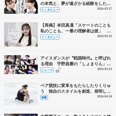
の本気と、夢が遠ざかる経験をした本
田真凜の覚悟
2026.05.27
インタビュー
【再掲】本田真凜「スケートのことも
私のことも、一番の理解者は彼」 引
退時の単独インタビューで語った競技
2026.05.22
インタビュー
人生や家族、恋人、これからの夢…
アイスダンスが〝戦国時代〟と呼ばれ
る理由 宇野昌磨の「しょまりん」ら
実力者が相次いで参戦 国内の競争激
2026.05.22
ニュース
化
ペア競技に変革をもたらしたりくりゅ
う 独自のスタイルを創造、発明した
【引退発表後②】
2026.04.24
連載