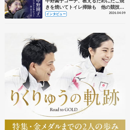
中野園子コーチ、教えるためにたこ焼
きを焼いてトイレ掃除も 他の競技に
も通用するという坂本花織の筋肉
2026.04.09
インタビュー