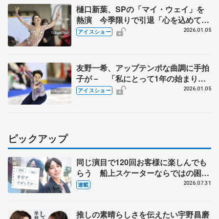
樋口新葉、SPの「マイ・ウェイ」を
熱演 今季限りで引退「心を込めて滑
ります」【名古屋フィギュアスケート
2026.01.05
アイスショー
フェスティバル】
友野一希、アップテンポな曲調に手拍
子が－ 「私にとって1年の始まりと
なる大切な場所」【名古屋フィギュア
2026.01.05
アイスショー
スケートフェスティバル】
ピックアップ
同じ演目で120回お客様に楽しんでも
らう 船上スケーターならではの困難
とは 影響あったPIW前キャプテン松
2026.07.31
連載
永さんの存在
推しの素晴らしさを伝えたい宇野昌磨