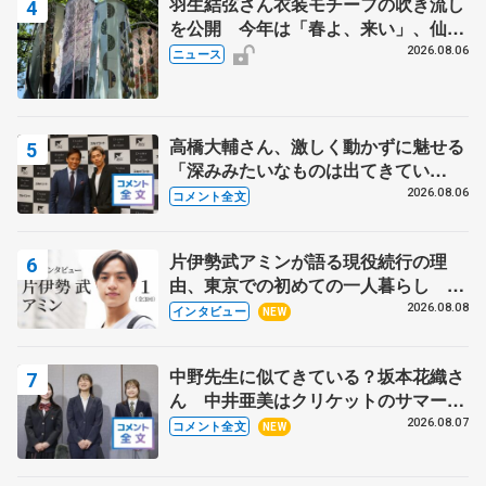
羽生結弦さん衣装モチーフの吹き流し
を公開 今年は「春よ、来い」、仙台
の瑞鳳殿
2026.08.06
ニュース
高橋大輔さん、激しく動かずに魅せる
「深みみたいなものは出てきてい
る？」 〝兄さん〟と慕うレジェンド
2026.08.06
コメント全文
野村忠宏さんと和気あいあい
片伊勢武アミンが語る現役続行の理
由、東京での初めての一人暮らし 注
目スケーターの「今」に迫る
2026.08.08
インタビュー
NEW
中野先生に似てきている？坂本花織さ
ん 中井亜美はクリケットのサマーキ
ャンプに 島田麻央はたくさん試合に
2026.08.07
コメント全文
NEW
出て国際大会へ【文部科学省スポーツ
表彰式】