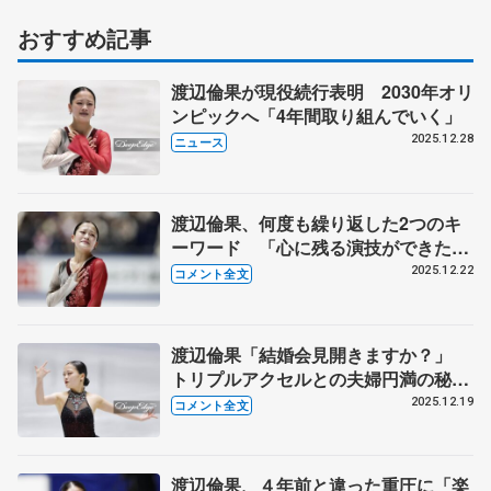
おすすめ記事
渡辺倫果が現役続行表明 2030年オリ
ンピックへ「4年間取り組んでいく」
2025.12.28
ニュース
渡辺倫果、何度も繰り返した2つのキ
ーワード 「心に残る演技ができたと
確信している。まだまだ、やるべきな
2025.12.22
コメント全文
のかな」【全日本フィギュア女子フリ
ー】
渡辺倫果「結婚会見開きますか？」
トリプルアクセルとの夫婦円満の秘訣
は【全日本フィギュア女子SP】
2025.12.19
コメント全文
渡辺倫果、４年前と違った重圧に「楽