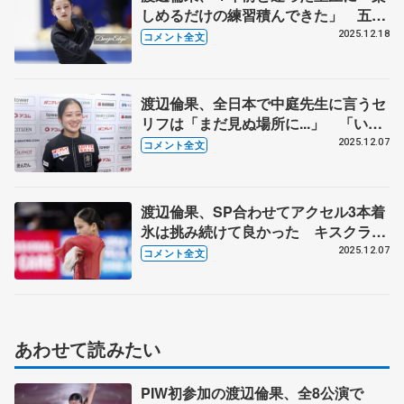
しめるだけの練習積んできた」 五輪
へ20年のスケート人生懸ける覚悟【全
2025.12.18
コメント全文
日本フィギュア前日練習】
渡辺倫果、全日本で中庭先生に言うセ
リフは「まだ見ぬ場所に...」 「いな
ければ強くなれなかった。自分を洗脳
2025.12.07
コメント全文
するくらい練習する」 【GPファイ
ナル一夜明け】
渡辺倫果、SP合わせてアクセル3本着
氷は挑み続けて良かった キスクラで
祈るように「ここまでできたから点数
2025.12.07
コメント全文
くださいって」 【GPファイナル女
子フリー】
あわせて読みたい
PIW初参加の渡辺倫果、全8公演で