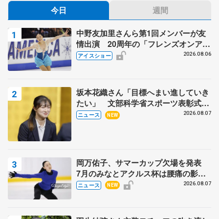
今日
週間
中野友加里さんら第1回メンバーが友
情出演 20周年の「フレンズオンアイ
ス」 宮本賢二さん、有川梨絵さん、
2026.08.06
アイスショー
田村岳斗さんも
坂本花織さん「目標へまい進していき
たい」 文部科学省スポーツ表彰式で
代表謝辞
2026.08.07
ニュース
NEW
岡万佑子、サマーカップ欠場を発表
7月のみなとアクルス杯は腰痛の影響
で
2026.08.07
ニュース
NEW