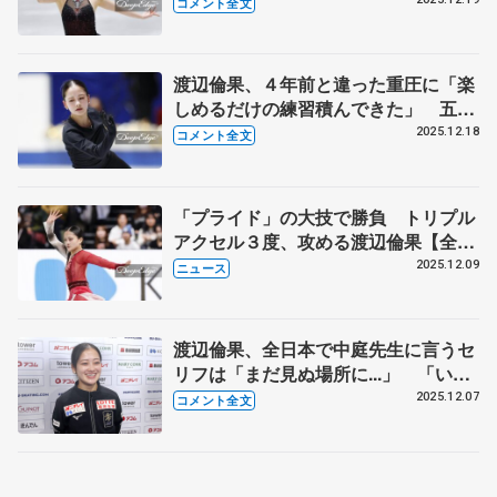
は【全日本フィギュア女子SP】
コメント全文
渡辺倫果、４年前と違った重圧に「楽
しめるだけの練習積んできた」 五輪
へ20年のスケート人生懸ける覚悟【全
2025.12.18
コメント全文
日本フィギュア前日練習】
「プライド」の大技で勝負 トリプル
アクセル３度、攻める渡辺倫果【全日
本フィギュア直前連載②】
2025.12.09
ニュース
渡辺倫果、全日本で中庭先生に言うセ
リフは「まだ見ぬ場所に...」 「いな
ければ強くなれなかった。自分を洗脳
2025.12.07
コメント全文
するくらい練習する」 【GPファイ
ナル一夜明け】