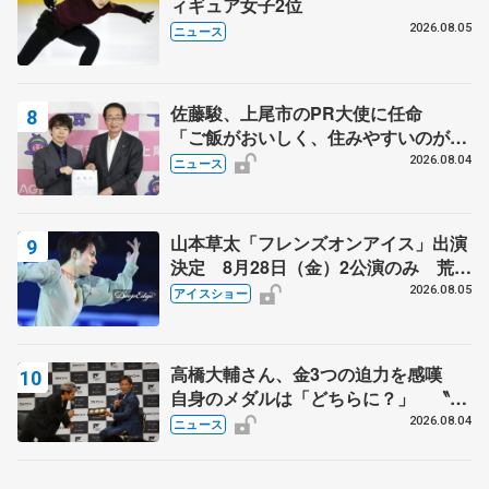
ィギュア女子2位
2026.08.05
ニュース
佐藤駿、上尾市のPR大使に任命
「ご飯がおいしく、住みやすいのが魅
力」
2026.08.04
ニュース
山本草太「フレンズオンアイス」出演
決定 8月28日（金）2公演のみ 荒川
静香さんプロデュース、20周年のアイ
2026.08.05
アイスショー
スショー
高橋大輔さん、金3つの迫力を感嘆
自身のメダルは「どちらに？」 〝リ
ス兄弟〟オリンピック3連覇の野村忠
2026.08.04
ニュース
宏さんと対談