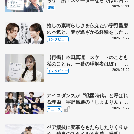
らう 船上スケーターならではの困難
とは 影響あったPIW前キャプテン松
2026.07.31
連載
永さんの存在
推しの素晴らしさを伝えたい宇野昌磨
の本気と、夢が遠ざかる経験をした本
田真凜の覚悟
2026.05.27
インタビュー
【再掲】本田真凜「スケートのことも
私のことも、一番の理解者は彼」 引
退時の単独インタビューで語った競技
2026.05.22
インタビュー
人生や家族、恋人、これからの夢…
アイスダンスが〝戦国時代〟と呼ばれ
る理由 宇野昌磨の「しょまりん」ら
実力者が相次いで参戦 国内の競争激
2026.05.22
ニュース
化
ペア競技に変革をもたらしたりくりゅ
う 独自のスタイルを創造、発明した