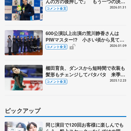
んの方の後押しで」 もう一つの決断
発表は2月中か「びっくりされるか
2026.01.31
コメント全文
と」、青木祐奈の四大陸Vは激アツ展
開で「マジ神でした」【国民スポーツ
大会冬季大会成年女子SP】
600公演以上出演の荒川静香さんは
PIWマスター!? 小さい頃から見てき
た渡辺倫果「感慨深い」【PIW東京公
2026.01.09
コメント全文
演後囲み取材】
櫛田育良、ダンスから短時間で衣装も
髪形もチェンジしてバタバタ 来季も
二刀流希望「アドレナリンまだ出てい
2025.12.23
コメント全文
て少し踊りたいな（笑）」【全日本フ
ィギュア女子フリー】
ピックアップ
同じ演目で120回お客様に楽しんでも