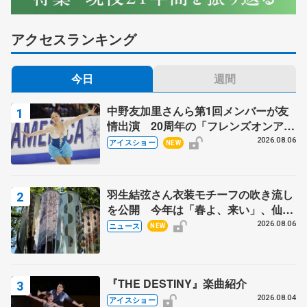
アクセスランキング
今日
週間
中野友加里さんら第1回メンバーが友
情出演 20周年の「フレンズオンアイ
ス」 宮本賢二さん、有川梨絵さん、
2026.08.06
アイスショー
NEW
田村岳斗さんも
羽生結弦さん衣装モチーフの吹き流し
を公開 今年は「春よ、来い」、仙台
の瑞鳳殿
2026.08.06
ニュース
NEW
『THE DESTINY』楽曲紹介
2026.08.04
アイスショー