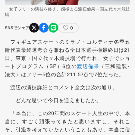
女子フリーの演技を終え、感極まる渡辺倫果＝国立代々木競技
場
0
SNSでシェア
フィギュアスケートのミラノ・コルティナ冬季五
輪代表最終選考会を兼ねる全日本選手権最終日は21
日、東京・国立代々木競技場で行われ、女子でショ
ートプログラム（SP）6位の
渡辺倫果
（三和建装･
法大）はフリー5位の合計211.52点で7位だった。
渡辺の演技詳細とコメント全文は次の通り。
―どんな思いで今日を迎えましたか。
「本当に、この20年間のスケート人生の中で、本
当に、すごく頑張ってきたと思いますし。それこ
そ、引退を考えていたということもあり、本当に信