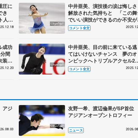
重圧に
中井亜美、演技後の涙は悔しさ
でき
解放された気持ちと 「この舞
ト人生
でいい演技ができるのか不安が
ュア前
きくて」【全日本フィギュア女
25.12.18
2025.12
コメント全文
フリー】
ル成功
中井亜美、目の前に来ている逃
6分間
てはいけないチャンス 夢のオ
衣装を
ンピックへトリプルアクセル2
フィギ
着氷が目標 【全日本フィギュ
25.12.20
2025.12
コメント全文
前日練習】
 アジ
友野一希、渡辺倫果がSP首
アジアンオープントロフィー
26.08.03
2026.08
ニュース