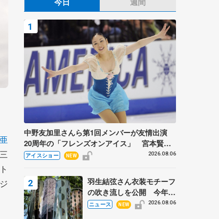
今日
週間
中野友加里さんら第1回メンバーが友情出演
亜
20周年の「フレンズオンアイス」 宮本賢二
三
さん、有川梨絵さん、田村岳斗さんも
2026.08.06
アイスショー
NEW
ト
羽生結弦さん衣装モチーフ
ジ
の吹き流しを公開 今年は
「春よ、来い」、仙台の瑞
2026.08.06
ニュース
NEW
鳳殿