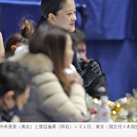
中井亜美（奥左）と渡辺倫果（同右）＝２１日、東京・国立代々木競