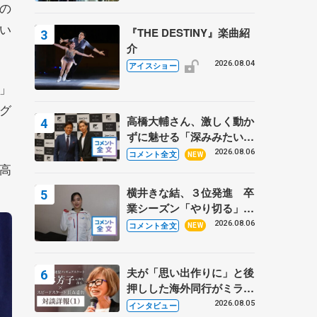
の
い
『THE DESTINY』楽曲紹
介
2026.08.04
アイスショー
」
グ
高橋大輔さん、激しく動か
ずに魅せる「深みみたいな
ものは出てきている？」
2026.08.06
コメント全文
NEW
高
〝兄さん〟と慕うレジェン
ド野村忠宏さんと和気あい
横井きな結、３位発進 卒
あい
業シーズン「やり切る」
【みなとアクルス杯SP】
2026.08.06
コメント全文
NEW
夫が「思い出作りに」と後
押しした海外同行がミラノ
まで… 繁華街のリンクで
2026.08.05
インタビュー