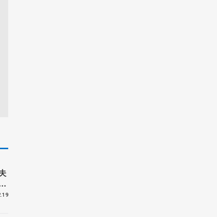
夫
ュ
.19