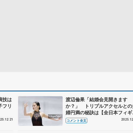
演技は
渡辺倫果「結婚会見開きます
子フリ
か？」 トリプルアクセルとの
婦円満の秘訣は【全日本フィギ
ア女子SP】
25.12.21
2025.12
コメント全文