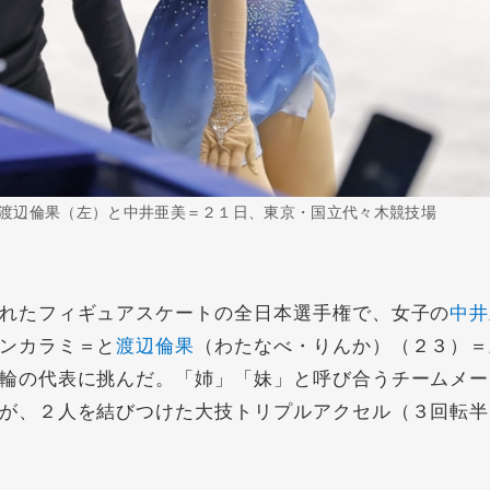
渡辺倫果（左）と中井亜美＝２１日、東京・国立代々木競技場
れたフィギュアスケートの全日本選手権で、女子の
中井
ンカラミ＝と
渡辺倫果
（わたなべ・りんか）（２３）＝
輪の代表に挑んだ。「姉」「妹」と呼び合うチームメー
が、２人を結びつけた大技トリプルアクセル（３回転半