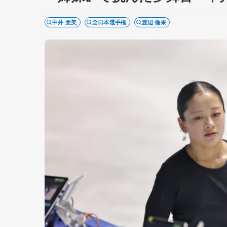
中井 亜美
全日本選手権
渡辺 倫果