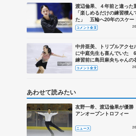
渡辺倫果、４年前と違った
「楽しめるだけの練習積ん
た」 五輪へ20年のスケー
懸ける覚悟【全日本フィギ
20
コメント全文
日練習】
中井亜美、トリプルアクセ
に中庭先生も喜んでいた 
練習前に島田麻央ちゃんの
締めてあげました【全日本
20
コメント全文
ュア女子SP】
あわせて読みたい
友野一希、渡辺倫果が優勝
アンオープントロフィー
20
ニュース