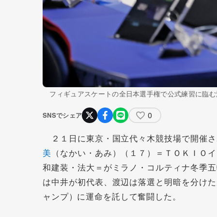
フィギュアスケートの全日本選手権で公式練習に臨む
0
SNSでシェア
２１日に東京・国立代々木競技場で開催さ
美
（なかい・あみ）（１７）＝ＴＯＫＩＯイ
和建装・法大＝がミラノ・コルティナ冬季五
は中井が初代表、渡辺は落選と明暗を分けた
ャンプ）に運命を託して奮闘した。