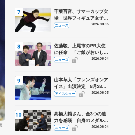
は不良のお兄さんも味方
に 小林芳子さんが振り返
千葉百音、サマーカップ欠
るスケート人生
場 世界フィギュア女子2
位
2026.08.05
ニュース
佐藤駿、上尾市のPR大使
に任命 「ご飯がおいし
く、住みやすいのが魅力」
2026.08.04
ニュース
山本草太「フレンズオンア
イス」出演決定 8月28日
（金）2公演のみ 荒川静
2026.08.05
アイスショー
香さんプロデュース、20
周年のアイスショー
高橋大輔さん、金3つの迫
力を感嘆 自身のメダルは
技
「どちらに？」 〝リス兄
2026.08.04
ニュース
弟〟オリンピック3連覇の