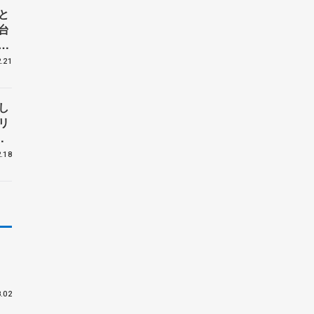
と
台
大
子
.21
し
リ
本
ア
.18
位
.02