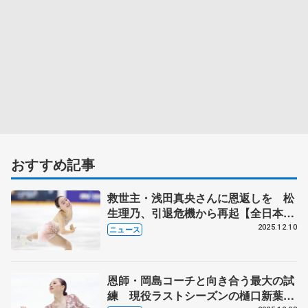
おすすめ記事
救世主・浅田真央さんに恩返しを 松
生理乃、引退危機から再起【全日本フ
ィギュア直前連載③】
2025.12.10
ニュース
恩師・岡島コーチと向き合う最大の試
練 現役ラストシーズンの樋口新葉