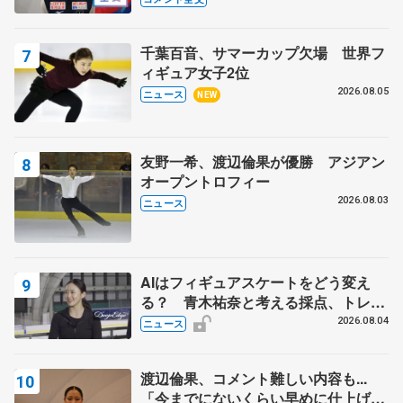
ィーフリー後】
千葉百音、サマーカップ欠場 世界フ
ィギュア女子2位
2026.08.05
ニュース
NEW
友野一希、渡辺倫果が優勝 アジアン
オープントロフィー
2026.08.03
ニュース
AIはフィギュアスケートをどう変え
る？ 青木祐奈と考える採点、トレー
ニングの未来
2026.08.04
ニュース
渡辺倫果、コメント難しい内容も...
「今までにないくらい早めに仕上げら