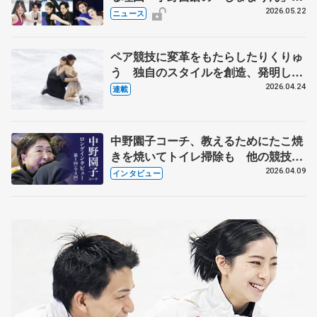
実力者が相次いで参戦 国内の競争激
2026.05.22
ニュース
化
ペア競技に変革をもたらしたりくりゅ
う 独自のスタイルを創造、発明した
【引退発表後②】
2026.04.24
連載
中野園子コーチ、教えるためにたこ焼
きを焼いてトイレ掃除も 他の競技に
も通用するという坂本花織の筋肉
2026.04.09
インタビュー