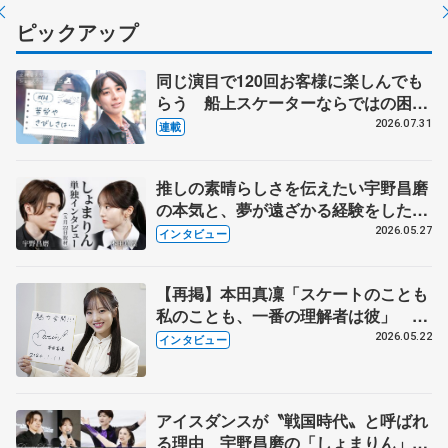
ピックアップ
同じ演目で120回お客様に楽しんでも
らう 船上スケーターならではの困難
とは 影響あったPIW前キャプテン松
2026.07.31
連載
永さんの存在
推しの素晴らしさを伝えたい宇野昌磨
の本気と、夢が遠ざかる経験をした本
田真凜の覚悟
2026.05.27
インタビュー
【再掲】本田真凜「スケートのことも
私のことも、一番の理解者は彼」 引
退時の単独インタビューで語った競技
2026.05.22
インタビュー
人生や家族、恋人、これからの夢…
アイスダンスが〝戦国時代〟と呼ばれ
る理由 宇野昌磨の「しょまりん」ら