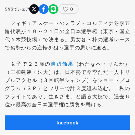
0
SNSでシェア
フィギュア
スケートのミラノ・コルティナ冬季五
輪代表が１９～２１日の全日本選手権（東京・国立
代々木競技場）で決まる。男女各３枠の選考レース
で劣勢からの逆転を狙う選手の思いに迫る。
女子で２３歳の
渡辺倫果
（わたなべ・りんか）
（三和建装・法大）は、日本勢で今季ただ一人トリ
プルアクセル（３回転半ジャンプ）をショートプロ
グラム（ＳＰ）とフリーで計３度組み込む。「私の
プライドであり、生きざま」と語る大技で、過去６
位が最高の全日本選手権に勝負を懸ける。
facebook