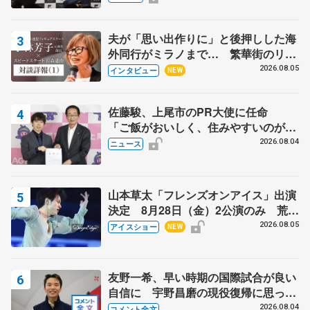
宏さんと対談
夫が「思い出作りに」と後押しした海
外同行がミラノまで… 繁華街のリン
クでは不良のお兄さんも味方に 小林
2026.08.05
インタビュー
NEW
芳子さんが振り返るスケート人生
佐藤駿、上尾市のPR大使に任命
「ご飯がおいしく、住みやすいのが魅
力」
2026.08.04
ニュース
山本草太「フレンズオンアイス」出演
決定 8月28日（金）2公演のみ 荒川
静香さんプロデュース、20周年のアイ
2026.08.05
アイスショー
NEW
スショー
友野一希、早い時期の国際試合が良い
自信に 宇野昌磨の現役復帰に思って
いること 【アジアンオープントロフ
2026.08.04
コメント全文