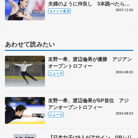
夫婦のように仲良し 3本跳べたら中
田璃士君がおごってくれるって【GP
2025.12.06
コメント全文
ファイナル女子SP】
あわせて読みたい
友野一希、渡辺倫果が優勝 アジアン
オープントロフィー
2026.08.03
ニュース
友野一希、渡辺倫果がSP首位 アジ
アンオープントロフィー
2026.08.02
ニュース
【日本女子は9人がアサイン GPシリ