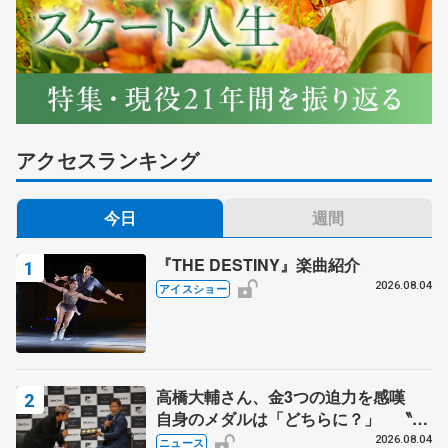
アクセスランキング
今日
週間
『THE DESTINY』楽曲紹介
2026.08.04
アイスショー
高橋大輔さん、金3つの迫力を感嘆
自身のメダルは「どちらに？」 〝リ
ス兄弟〟オリンピック3連覇の野村忠
2026.08.04
ニュース