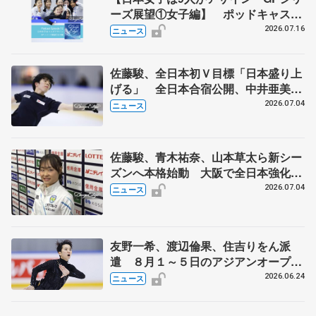
ーズ展望①女子編】 ポッドキャスト
#72を配信
2026.07.16
ニュース
佐藤駿、全日本初Ｖ目標「日本盛り上
げる」 全日本合宿公開、中井亜美
「表現の幅広げる」 元世界王者のフ
2026.07.04
ニュース
ェルナンデスさんが講師
佐藤駿、青木祐奈、山本草太ら新シー
ズンへ本格始動 大阪で全日本強化合
宿 シニアデビューの島田麻央らも
2026.07.04
ニュース
友野一希、渡辺倫果、住吉りをん派
遣 ８月１～５日のアジアンオープン
トロフィー
2026.06.24
ニュース