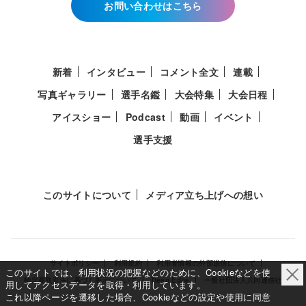
お問い合わせはこちら
新着
インタビュー
コメント全文
連載
写真ギャラリー
選手名鑑
大会特集
大会日程
アイスショー
Podcast
動画
イベント
選手支援
このサイトについて
メディア立ち上げへの想い
サイトポリシー
利用規約
利用者情報の外部送信について
このサイトでは、利用状況の把握などのために、Cookieなどを使
特定商取引法に基づく表示について
Deep Edge
一般社団法人共同通信社
用してアクセスデータを取得・利用しています。
これ以降ページを遷移した場合、Cookieなどの設定や使用に同意