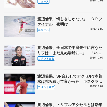
【全日本フィギュア直前連載①】
2025.12.08
ニュース
渡辺倫果「悔しさしかない」 ＧＰフ
ァイナル一夜明け
2025.12.07
ニュース
渡辺倫果、全日本で中庭先生に言うセ
リフは「まだ見ぬ場所に...」 「いな
ければ強くなれなかった。自分を洗脳
2025.12.07
コメント全文
するくらい練習する」 【GPファイ
ナル一夜明け】
渡辺倫果、SP合わせてアクセル3本着
氷は挑み続けて良かった キスクラで
祈るように「ここまでできたから点数
2025.12.07
コメント全文
くださいって」 【GPファイナル女
子フリー】
渡辺倫果、トリプルアクセルとは熟年