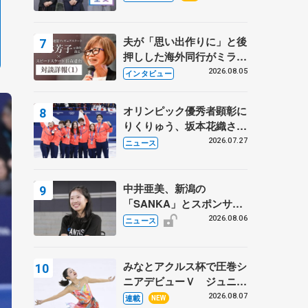
プに 島田麻央はたくさん
試合に出て国際大会へ【文
部科学省スポーツ表彰
夫が「思い出作りに」と後
式】
押しした海外同行がミラノ
まで… 繁華街のリンクで
2026.08.05
インタビュー
は不良のお兄さんも味方
に 小林芳子さんが振り返
オリンピック優秀者顕彰に
るスケート人生
りくりゅう、坂本花織さ
ん、団体メンバーら 8月
2026.07.27
ニュース
7日に文科省が表彰式、ブ
ルーノ・マルコット、中野
園子らコーチも
中井亜美、新潟の
「SANKA」とスポンサー
契約 「全力で応援」とコ
2026.08.06
ニュース
メント
みなとアクルス杯で圧巻シ
ニアデビューＶ ジュニア
で４シーズン無敗の島田麻
2026.08.07
連載
NEW