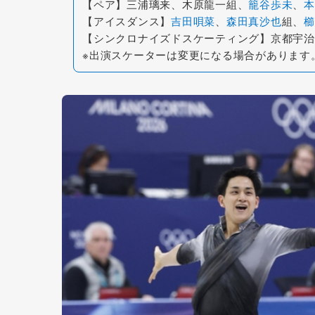
【ペア】三浦璃来、木原龍一組、
籠谷歩未
、
本
【アイスダンス】
吉田唄菜
、
森田真沙也
組、
櫛
【シンクロナイズドスケーティング】京都宇治
※出演スケーターは変更になる場合があります