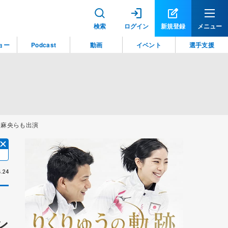
検索
ログイン
新規登録
メニュー
ョー
Podcast
動画
イベント
選手支援
田麻央らも出演
.24
ン