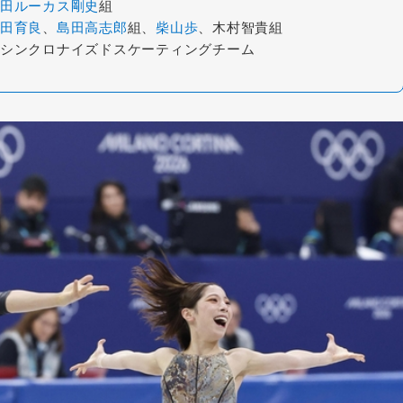
田ルーカス剛史
組
田育良
、
島田高志郎
組、
柴山歩
、木村智貴組
シンクロナイズドスケーティングチーム
。