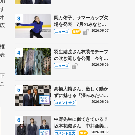
n
す
季オ
岡万佑子、サマーカップ欠
場を発表 7月のみなとア
広
クルス杯は腰痛の影響で
2026.08.07
ニュース
NEW
権
羽生結弦さん衣装モチーフ
表
の吹き流しを公開 今年は
「春よ、来い」、仙台の瑞
2026.08.06
ニュース
鳳殿
木下
こ
高橋大輔さん、激しく動か
ずに魅せる「深みみたいな
ものは出てきている？」
2026.08.06
コメント全文
〝兄さん〟と慕うレジェン
ド野村忠宏さんと和気あい
中野先生に似てきている？
あい
坂本花織さん 中井亜美は
クリケットのサマーキャン
2026.08.07
コメント全文
NEW