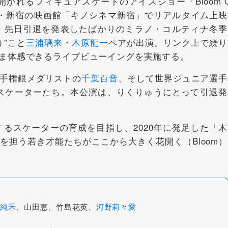
かれるフィギュアスケートのアイスショー『Bloom O
東京・新宿の映画館「キノシネマ新宿」でリアルタイム上映
』には、先日引退を発表したばかりのミラノ・コルティナ冬
”こと
三浦璃来
・
木原龍一
ペアが出演。リンク上で繰り
ま体感できるライブビューイングを実施する。
手権銀メダリストの
千葉百音
、そして世界ジュニア選手
のスケーターたち。本公演は、りくりゅうにとって引退発
活躍するスケーターの育成を目指し、2020年に発足した「
を担う若き才能たちがここから大きく花開く（Bloom）
純禾
、山田恵、竹島花英、
河野莉々愛