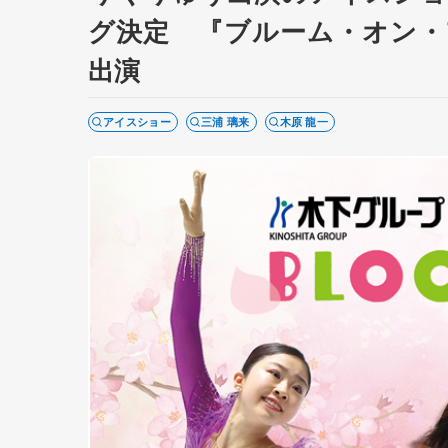
グ決定 『ブルーム・オン・
出演
アイスショー
三浦 璃来
木原 龍一