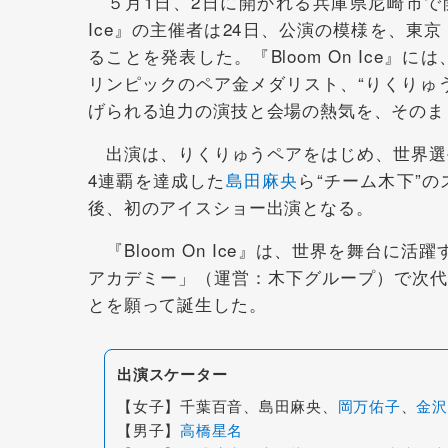
５月1日、2日に開かれる兵庫県尼崎市で開
Ice』の主催者は24日、公演の模様を、
ることを発表した。『Bloom On Ice
リンピックのペア金メダリスト、“りくりゅう
げられる迫力の演技と会場の熱気を、そのま
出演は、りくりゅうペアをはじめ、世界選
4連覇を達成した
島田麻央
ら“チーム木下”
後、初のアイスショー出演となる。
『Bloom On Ice』は、世界を舞台に
アカデミー」（運営：木下グループ）で次代
とを願って誕生した。
出演スケーター
【女子】千葉百音、島田麻央、
岡万佑子
、
金沢
【男子】
高橋星名