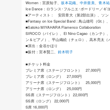
Women：宮原知子、
坂本花織
、
中井亜美
、
青木祐
Ice Dance：ロランス･フルニエ･ボードリー／
■アーティスト： 安田章大（第2部出演）、ソン
■Fantasy on Ice Special Band : 鳥山雄司（
■Satoko MIYAHARA Flamenco Collaboration
SIROCO（バイレ）、El Nino Cagao（
ン＆ピアノ）、平山織絵（チェロ）、高木亮太（
■演出：金谷かほり
■振付：宮本賢二、
鈴木明子
■チケット料金
プレミア席（ステージフロント） 27,000円
プレミア席（ロング） 27,000円
アリーナ席（ステージフロント） 25,000円
アリーナ席（ロング） 25,000円
SS席（ステージフロント） 22,000円
SS席（ロング） 22,000円
S席 16,000円