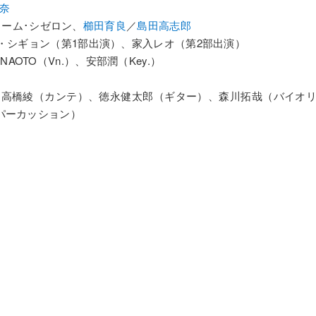
奈
ギヨーム･シゼロン、
櫛田育良
／
島田高志郎
・シギョン（第1部出演）、家入レオ（第2部出演）
Gt.）、NAOTO（Vn.）、安部潤（Key.）
カンテ）、高橋綾（カンテ）、徳永健太郎（ギター）、森川拓哉（バイオ
パーカッション）