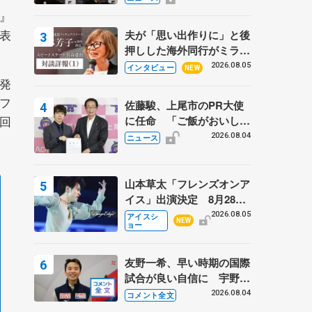
弟〟オリンピック3連覇の
』
野村忠宏さんと対談
表
夫が「思い出作りに」と後
押しした海外同行がミラノ
まで… 繁華街のリンクで
2026.08.05
インタビュー
NEW
は不良のお兄さんも味方
が発
に 小林芳子さんが振り返
フ
佐藤駿、上尾市のPR大使
るスケート人生
回
に任命 「ご飯がおいし
く、住みやすいのが魅力」
2026.08.04
ニュース
山本草太「フレンズオンア
イス」出演決定 8月28日
（金）2公演のみ 荒川静
2026.08.05
アイスシ
NEW
ョー
香さんプロデュース、20
周年のアイスショー
友野一希、早い時期の国際
試合が良い自信に 宇野昌
磨の現役復帰に思っている
2026.08.04
コメント全文
こと 【アジアンオープン