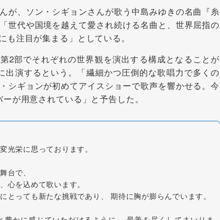
んが、ソン・シギョンさんが歌う中島みゆきの名曲『糸
「世代や国境を越えて愛され続ける名曲と、世界屈指の
にも注目が集まる」としている。
』は第1部、第2部でそれぞれの世界観を演出する構成となること
に出演するという。「繊細かつ圧倒的な歌唱力で多くの
・シギョンが初めてアイスショーで歌声を響かせる。今
バーが用意されている」と予告した。
変光栄に思っております。
舞台で、
、心を込めて歌います。
にとっても新たな挑戦であり、 期待に胸が膨らんでいます。
と豊かに感じていただけるように、 最善を尽くしてまいりま