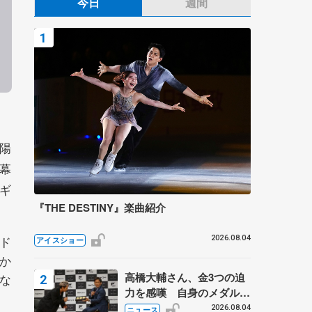
今日
週間
陽
に幕
ギ
『THE DESTINY』楽曲紹介
国ド
2026.08.04
アイスショー
か
高橋大輔さん、金3つの迫
』な
力を感嘆 自身のメダルは
「どちらに？」 〝リス兄
2026.08.04
ニュース