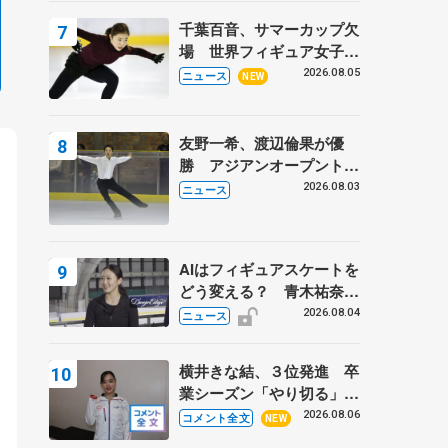
トロフィーフリー】
千葉百音、サマーカップ欠
場 世界フィギュア女子2
位
2026.08.05
ニュース
NEW
友野一希、渡辺倫果が優
勝 アジアンオープントロ
フィー
2026.08.03
ニュース
AIはフィギュアスケートを
どう変える？ 青木祐奈と
考える採点、トレーニング
2026.08.04
ニュース
の未来
横井きな結、３位発進 卒
業シーズン「やり切る」
【みなとアクルス杯SP】
2026.08.06
コメント全文
NEW