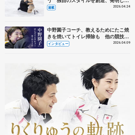
う 独自のスタイルを創造、発明した
【引退発表後②】
2026.04.24
連載
中野園子コーチ、教えるためにたこ焼
きを焼いてトイレ掃除も 他の競技に
も通用するという坂本花織の筋肉
2026.04.09
インタビュー