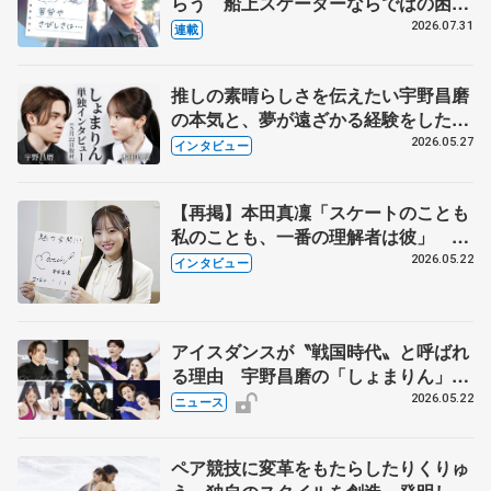
らう 船上スケーターならではの困難
とは 影響あったPIW前キャプテン松
2026.07.31
連載
永さんの存在
推しの素晴らしさを伝えたい宇野昌磨
の本気と、夢が遠ざかる経験をした本
田真凜の覚悟
2026.05.27
インタビュー
【再掲】本田真凜「スケートのことも
私のことも、一番の理解者は彼」 引
退時の単独インタビューで語った競技
2026.05.22
インタビュー
人生や家族、恋人、これからの夢…
アイスダンスが〝戦国時代〟と呼ばれ
る理由 宇野昌磨の「しょまりん」ら
実力者が相次いで参戦 国内の競争激
2026.05.22
ニュース
化
ペア競技に変革をもたらしたりくりゅ