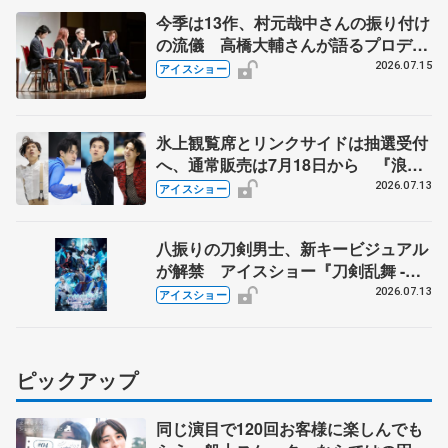
今季は13作、村元哉中さんの振り付け
の流儀 高橋大輔さんが語るプロデュ
ーサー業、小林宏一さんとの巡り会
2026.07.15
アイスショー
い PIWスペシャルトークショー
氷上観覧席とリンクサイドは抽選受付
へ、通常販売は7月18日から 『浪速
フィギュアスケートフェスティバル
2026.07.13
アイスショー
2026Ⅱ』
八振りの刀剣男士、新キービジュアル
が解禁 アイスショー『刀剣乱舞 -
ICE BLADE -』 リセール実施も発表
2026.07.13
アイスショー
ピックアップ
同じ演目で120回お客様に楽しんでも