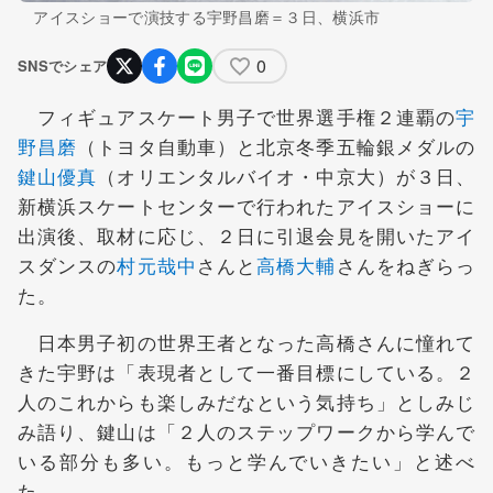
アイスショーで演技する宇野昌磨＝３日、横浜市
0
SNSでシェア
フィギュアスケート男子で世界選手権２連覇の
宇
野昌磨
（トヨタ自動車）と北京冬季五輪銀メダルの
鍵山優真
（オリエンタルバイオ・中京大）が３日、
新横浜スケートセンターで行われたアイスショーに
出演後、取材に応じ、２日に引退会見を開いたアイ
スダンスの
村元哉中
さんと
高橋大輔
さんをねぎらっ
た。
日本男子初の世界王者となった高橋さんに憧れて
きた宇野は「表現者として一番目標にしている。２
人のこれからも楽しみだなという気持ち」としみじ
み語り、鍵山は「２人のステップワークから学んで
いる部分も多い。もっと学んでいきたい」と述べ
た。