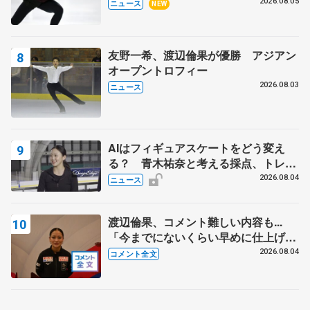
2026.08.05
ニュース
NEW
友野一希、渡辺倫果が優勝 アジアン
オープントロフィー
2026.08.03
ニュース
AIはフィギュアスケートをどう変え
る？ 青木祐奈と考える採点、トレー
ニングの未来
2026.08.04
ニュース
渡辺倫果、コメント難しい内容も...
「今までにないくらい早めに仕上げら
れている」 【アジアンオープントロ
2026.08.04
コメント全文
フィー女子フリー】