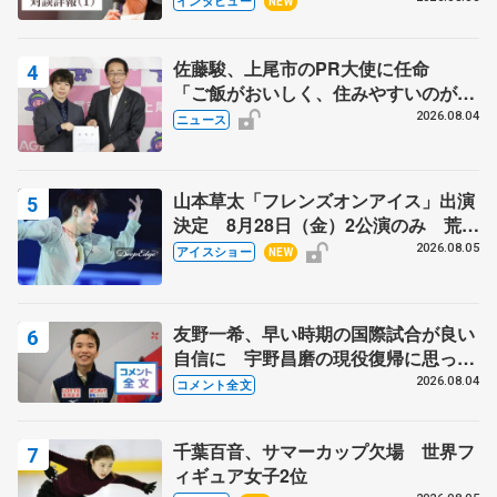
インタビュー
NEW
芳子さんが振り返るスケート人生
佐藤駿、上尾市のPR大使に任命
「ご飯がおいしく、住みやすいのが魅
力」
2026.08.04
ニュース
山本草太「フレンズオンアイス」出演
決定 8月28日（金）2公演のみ 荒川
静香さんプロデュース、20周年のアイ
2026.08.05
アイスショー
NEW
スショー
友野一希、早い時期の国際試合が良い
自信に 宇野昌磨の現役復帰に思って
いること 【アジアンオープントロフ
2026.08.04
コメント全文
ィーフリー後】
千葉百音、サマーカップ欠場 世界フ
ィギュア女子2位