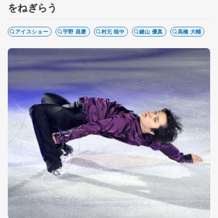
をねぎらう
アイスショー
宇野 昌磨
村元 哉中
鍵山 優真
高橋 大輔