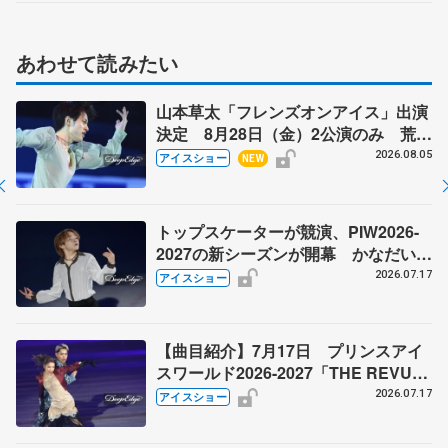
あわせて読みたい
山本草太「フレンズオンアイス」出演
決定 8月28日（金）2公演のみ 荒川
静香さんプロデュース、20周年のアイ
2026.08.05
アイスショー
NEW
スショー
トップスケーターが競演、PIW2026-
2027の新シーズンが開幕 かなだいの
新作は『Sing Sing Sing』、PIWチー
2026.07.17
アイスショー
ムはシンクロナイズドスケーティング
を披露
【曲目紹介】7月17日 プリンスアイ
スワールド2026-2027「THE REVUE
ON ICE」横浜公演
2026.07.17
アイスショー