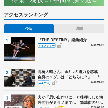
アクセスランキング
今日
週間
『THE DESTINY』楽曲紹介
2026.08.04
アイスショー
高橋大輔さん、金3つの迫力を感嘆
自身のメダルは「どちらに？」 〝リ
ス兄弟〟オリンピック3連覇の野村忠
2026.08.04
ニュース
宏さんと対談
夫が「思い出作りに」と後押しした海
外同行がミラノまで… 繁華街のリン
クでは不良のお兄さんも味方に 小林
2026.08.05