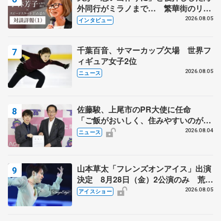
外同行がミラノまで… 繁華街のリン
クでは不良のお兄さんも味方に 小林
2026.08.05
インタビュー
芳子さんが振り返るスケート人生
千葉百音、サマーカップ欠場 世界フ
ィギュア女子2位
2026.08.05
ニュース
佐藤駿、上尾市のPR大使に任命
「ご飯がおいしく、住みやすいのが魅
力」
2026.08.04
ニュース
山本草太「フレンズオンアイス」出演
決定 8月28日（金）2公演のみ 荒川
静香さんプロデュース、20周年のアイ
2026.08.05
アイスショー
スショー