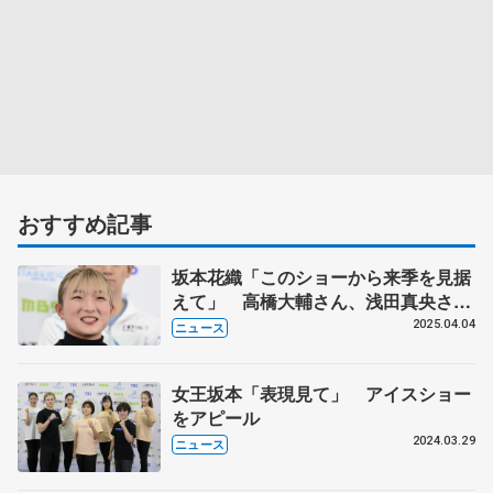
おすすめ記事
坂本花織「このショーから来季を見据
えて」 高橋大輔さん、浅田真央さん
らと「スターズ・オン・アイス」公開
2025.04.04
ニュース
リハーサル
女王坂本「表現見て」 アイスショー
をアピール
2024.03.29
ニュース