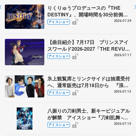
りくりゅうプロデュースの『THE
DESTINY』、開場時間を30分前倒
し 熱中症対策で
2026.07.29
アイスショー
【曲目紹介】7月17日 プリンスアイ
スワールド2026-2027「THE REVUE
ON ICE」横浜公演
2026.07.17
アイスショー
氷上観覧席とリンクサイドは抽選受付
へ、通常販売は7月18日から 『浪速
フィギュアスケートフェスティバル
2026.07.13
アイスショー
2026Ⅱ』
八振りの刀剣男士、新キービジュアル
が解禁 アイスショー『刀剣乱舞 -
ICE BLADE -』 リセール実施も発表
2026.07.13
アイスショー