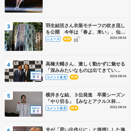
羽生結弦さん衣装モチーフの吹き流し
を公開 今年は「春よ、来い」、仙台
の瑞鳳殿
2026.08.06
ニュース
NEW
高橋大輔さん、激しく動かずに魅せる
「深みみたいなものは出てきてい
る？」 〝兄さん〟と慕うレジェンド
2026.08.06
コメント全文
NEW
野村忠宏さんと和気あいあい
横井きな結、３位発進 卒業シーズン
「やり切る」【みなとアクルス杯
SP】
2026.08.06
コメント全文
NEW
夫が「思い出作りに」と後押しした海