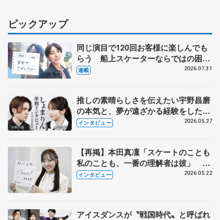
ピックアップ
同じ演目で120回お客様に楽しんでも
らう 船上スケーターならではの困難
とは 影響あったPIW前キャプテン松
2026.07.31
連載
永さんの存在
推しの素晴らしさを伝えたい宇野昌磨
の本気と、夢が遠ざかる経験をした本
田真凜の覚悟
2026.05.27
インタビュー
【再掲】本田真凜「スケートのことも
私のことも、一番の理解者は彼」 引
退時の単独インタビューで語った競技
2026.05.22
インタビュー
人生や家族、恋人、これからの夢…
アイスダンスが〝戦国時代〟と呼ばれ