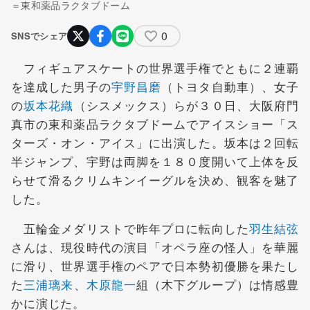
＝東和薬品ラクタブドーム
0
SNSでシェア
フィギュアスケートの世界選手権でともに２連覇
を達成した男子の
宇野昌磨
（トヨタ自動車）、女子
の
坂本花織
（シスメックス）らが３０日、大阪府門
真市の東和薬品ラクタブドームでアイスショー「ス
ターズ・オン・アイス」に出演した。坂本は２回転
半ジャンプ、宇野は両脚を１８０度開いて上体を反
らせて滑るクリムキンイーグルを決め、観客を魅了
した。
五輪金メダリストで昨年プロに転向した
羽生結弦
さんは、現役時代の演目「オペラ座の怪人」を華麗
に滑り、世界選手権のペアで日本勢初優勝を果たし
た
三浦璃来
、
木原龍一
組（木下グループ）は情感豊
かに演じた。