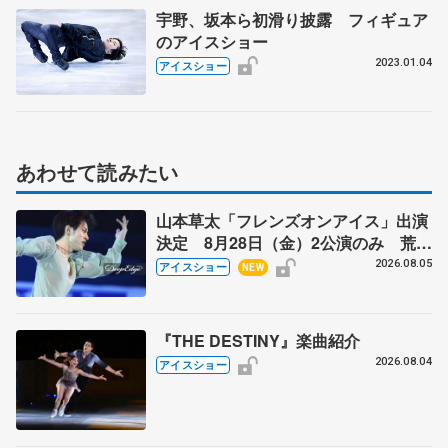
宇野、坂本ら初滑り披露 フィギュア
のアイスショー
2023.01.04
アイスショー
あわせて読みたい
山本草太「フレンズオンアイス」出演
決定 8月28日（金）2公演のみ 荒川
静香さんプロデュース、20周年のアイ
2026.08.05
アイスショー
NEW
スショー
『THE DESTINY』楽曲紹介
2026.08.04
アイスショー