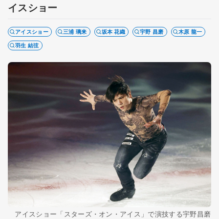
イスショー
アイスショー
三浦 璃来
坂本 花織
宇野 昌磨
木原 龍一
羽生 結弦
アイスショー「スターズ・オン・アイス」で演技する宇野昌磨