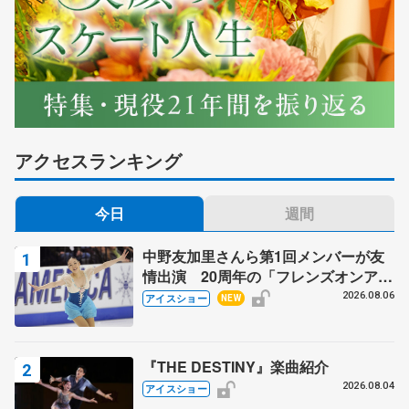
アクセスランキング
今日
週間
中野友加里さんら第1回メンバーが友
情出演 20周年の「フレンズオンアイ
ス」 宮本賢二さん、有川梨絵さん、
2026.08.06
アイスショー
NEW
田村岳斗さんも
『THE DESTINY』楽曲紹介
2026.08.04
アイスショー