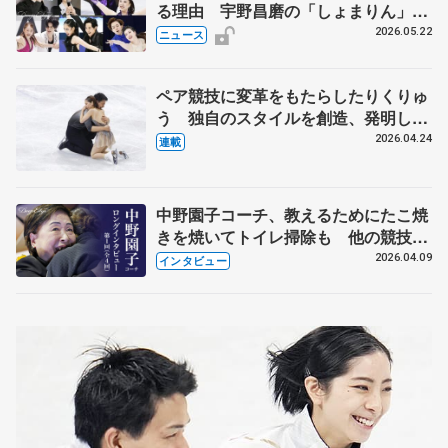
る理由 宇野昌磨の「しょまりん」ら
実力者が相次いで参戦 国内の競争激
2026.05.22
ニュース
化
ペア競技に変革をもたらしたりくりゅ
う 独自のスタイルを創造、発明した
【引退発表後②】
2026.04.24
連載
中野園子コーチ、教えるためにたこ焼
きを焼いてトイレ掃除も 他の競技に
も通用するという坂本花織の筋肉
2026.04.09
インタビュー