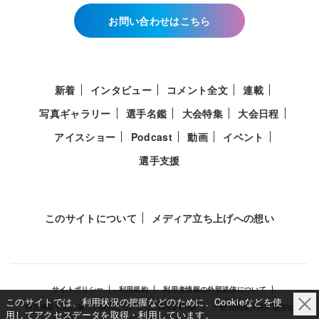
お問い合わせはこちら
新着
インタビュー
コメント全文
連載
写真ギャラリー
選手名鑑
大会特集
大会日程
アイスショー
Podcast
動画
イベント
選手支援
このサイトについて
メディア立ち上げへの想い
サイトポリシー
利用規約
利用者情報の外部送信について
このサイトでは、利用状況の把握などのために、Cookieなどを使
特定商取引法に基づく表示について
Deep Edge
一般社団法人共同通信社
用してアクセスデータを取得・利用しています。