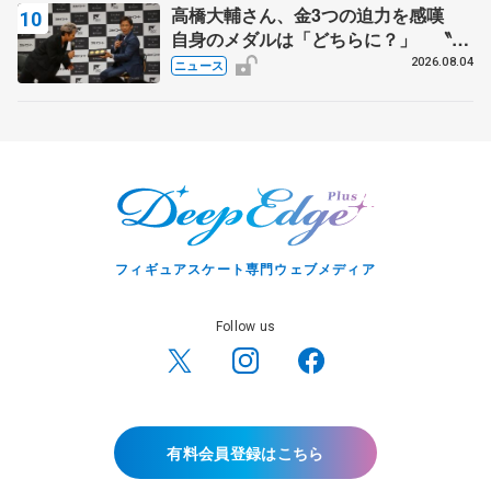
高橋大輔さん、金3つの迫力を感嘆
自身のメダルは「どちらに？」 〝リ
ス兄弟〟オリンピック3連覇の野村忠
2026.08.04
ニュース
宏さんと対談
フィギュアスケート専門ウェブメディア
Follow us
有料会員登録はこちら