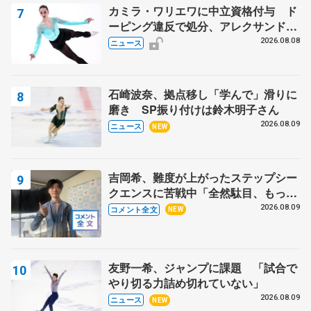
カミラ・ワリエワに中立資格付与 ド
ーピング違反で処分、アレクサンド
ラ・イグナトワも
2026.08.08
ニュース
石崎波奈、拠点移し「学んで」滑りに
磨き SP振り付けは鈴木明子さん
2026.08.09
ニュース
NEW
吉岡希、難度が上がったステップシー
クエンスに苦戦中「全然駄目、もっと
いいエッジで踏めるようにしたいな」
2026.08.09
コメント全文
NEW
【サマーカップ男子SP】
友野一希、ジャンプに課題 「試合で
やり切る力詰め切れていない」
2026.08.09
ニュース
NEW