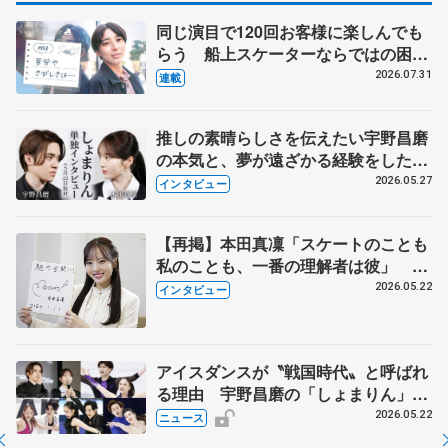
同じ演目で120回お客様に楽しんでも
らう 船上スケーターならではの困難
とは 影響あったPIW前キャプテン松
2026.07.31
連載
永さんの存在
推しの素晴らしさを伝えたい宇野昌磨
の本気と、夢が遠ざかる経験をした本
田真凜の覚悟
2026.05.27
インタビュー
【再掲】本田真凜「スケートのことも
私のことも、一番の理解者は彼」 引
退時の単独インタビューで語った競技
2026.05.22
インタビュー
人生や家族、恋人、これからの夢…
アイスダンスが〝戦国時代〟と呼ばれ
る理由 宇野昌磨の「しょまりん」ら
実力者が相次いで参戦 国内の競争激
2026.05.22
ニュース
化