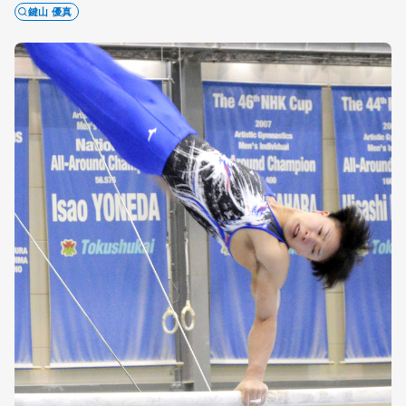
鍵山 優真