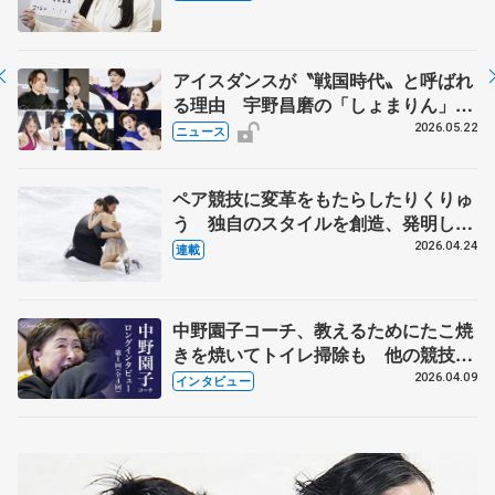
人生や家族、恋人、これからの夢…
アイスダンスが〝戦国時代〟と呼ばれ
る理由 宇野昌磨の「しょまりん」ら
実力者が相次いで参戦 国内の競争激
2026.05.22
ニュース
化
ペア競技に変革をもたらしたりくりゅ
う 独自のスタイルを創造、発明した
【引退発表後②】
2026.04.24
連載
中野園子コーチ、教えるためにたこ焼
きを焼いてトイレ掃除も 他の競技に
も通用するという坂本花織の筋肉
2026.04.09
インタビュー