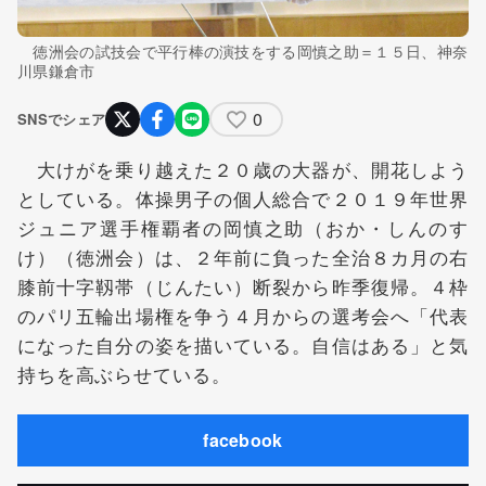
徳洲会の試技会で平行棒の演技をする岡慎之助＝１５日、神奈
川県鎌倉市
0
SNSでシェア
大けがを乗り越えた２０歳の大器が、開花しよう
としている。体操男子の個人総合で２０１９年世界
ジュニア選手権覇者の岡慎之助（おか・しんのす
け）（徳洲会）は、２年前に負った全治８カ月の右
膝前十字靱帯（じんたい）断裂から昨季復帰。４枠
のパリ五輪出場権を争う４月からの選考会へ「代表
になった自分の姿を描いている。自信はある」と気
持ちを高ぶらせている。
facebook