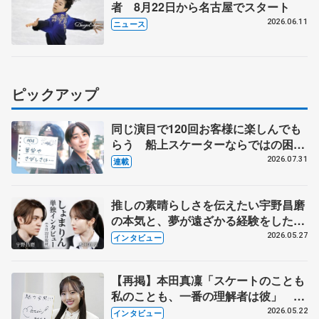
者 8月22日から名古屋でスタート
2026.06.11
ニュース
ピックアップ
同じ演目で120回お客様に楽しんでも
らう 船上スケーターならではの困難
とは 影響あったPIW前キャプテン松
2026.07.31
連載
永さんの存在
推しの素晴らしさを伝えたい宇野昌磨
の本気と、夢が遠ざかる経験をした本
田真凜の覚悟
2026.05.27
インタビュー
【再掲】本田真凜「スケートのことも
私のことも、一番の理解者は彼」 引
退時の単独インタビューで語った競技
2026.05.22
インタビュー