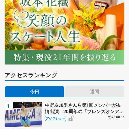
アクセスランキング
今日
週間
中野友加里さんら第1回メンバーが友
情出演 20周年の「フレンズオンアイ
ス」 宮本賢二さん、有川梨絵さん、
2026.08.06
アイスショー
田村岳斗さんも