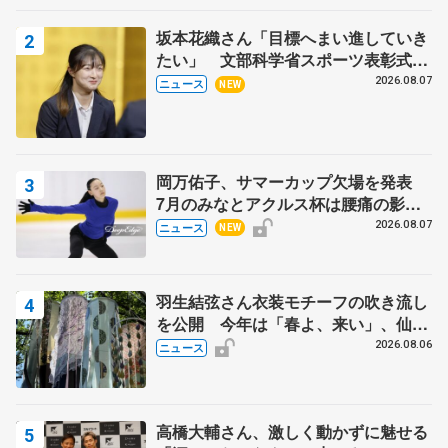
坂本花織さん「目標へまい進していき
たい」 文部科学省スポーツ表彰式で
代表謝辞
2026.08.07
ニュース
NEW
岡万佑子、サマーカップ欠場を発表
7月のみなとアクルス杯は腰痛の影響
で
2026.08.07
ニュース
NEW
羽生結弦さん衣装モチーフの吹き流し
を公開 今年は「春よ、来い」、仙台
の瑞鳳殿
2026.08.06
ニュース
高橋大輔さん、激しく動かずに魅せる