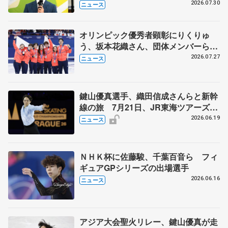
ージャンプに挑戦も？
2026.07.30
ニュース
オリンピック優秀者顕彰にりくりゅ
う、坂本花織さん、団体メンバーら
8月7日に文科省が表彰式、ブルーノ・
2026.07.27
ニュース
マルコット、中野園子らコーチも
鍵山優真選手、織田信成さんらと新幹
線の旅 7月21日、JR東海ツアーズが
「THE REVUE ON SHINKANSEN」
2026.06.19
ニュース
を運行
ＮＨＫ杯に佐藤駿、千葉百音ら フィ
ギュアGPシリーズの出場選手
2026.06.16
ニュース
アジア大会聖火リレー、鍵山優真が走