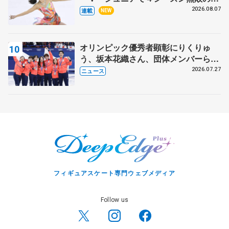
田麻央
2026.08.07
連載
NEW
オリンピック優秀者顕彰にりくりゅ
う、坂本花織さん、団体メンバーら
8月7日に文科省が表彰式、ブルーノ・
2026.07.27
ニュース
マルコット、中野園子らコーチも
フィギュアスケート専門ウェブメディア
Follow us