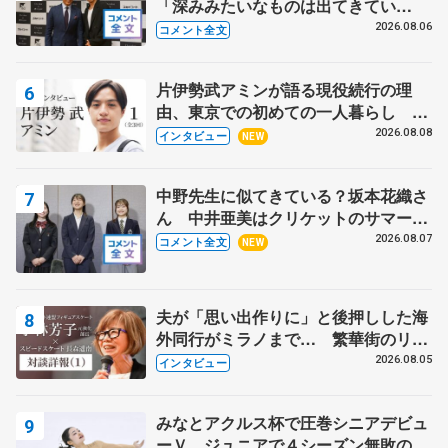
「深みみたいなものは出てきてい
る？」 〝兄さん〟と慕うレジェンド
2026.08.06
コメント全文
野村忠宏さんと和気あいあい
片伊勢武アミンが語る現役続行の理
由、東京での初めての一人暮らし 注
目スケーターの「今」に迫る
2026.08.08
インタビュー
NEW
中野先生に似てきている？坂本花織さ
ん 中井亜美はクリケットのサマーキ
ャンプに 島田麻央はたくさん試合に
2026.08.07
コメント全文
NEW
出て国際大会へ【文部科学省スポーツ
表彰式】
夫が「思い出作りに」と後押しした海
外同行がミラノまで… 繁華街のリン
クでは不良のお兄さんも味方に 小林
2026.08.05
インタビュー
芳子さんが振り返るスケート人生
みなとアクルス杯で圧巻シニアデビュ
ーＶ ジュニアで４シーズン無敗の島