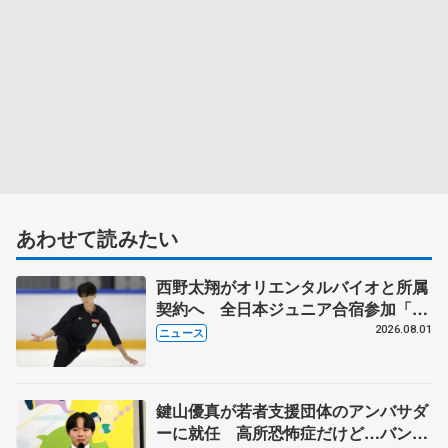
あわせて読みたい
西野太翔がオリエンタルバイオと所属
契約へ 全日本ジュニア合宿参加「結
果残していかないと」 講師はジェー
2026.08.01
ニュース
ソン・ブラウン、岡万佑子は助言感謝
鍵山優真が若者支援団体のアンバサダ
ーに就任 高所恐怖症だけど…バンジ