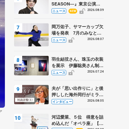
SEASON―』東京公演が
開幕、宇野昌磨の『Ice
2026.08.09
ニュース
NEW
Brave』にかける思いを知
る記事 5選
岡万佑子、サマーカップ欠
場を発表 7月のみなとア
クルス杯は腰痛の影響で
2026.08.07
ニュース
羽生結弦さん、珠玉の衣装
を展示 伊藤聡美さん制作
の一点もの、矢口亨さんが
2026.07.24
ニュース
撮影
夫が「思い出作りに」と後
押しした海外同行がミラノ
まで… 繁華街のリンクで
2026.08.05
インタビュー
は不良のお兄さんも味方
ア
に 小林芳子さんが振り返
河辺愛菜、５位 得意を詰
るスケート人生
め込んだ「オペラ座」【み