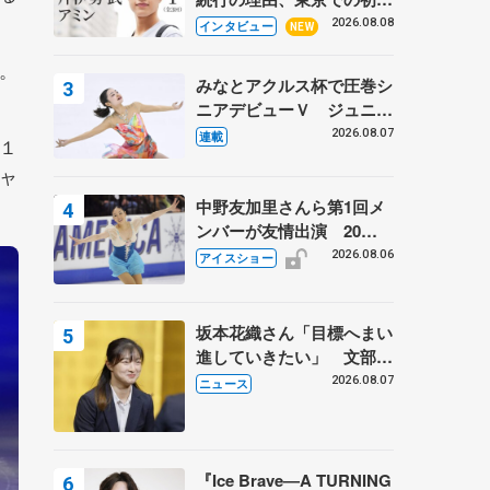
ての一人暮らし 注目スケ
2026.08.08
インタビュー
NEW
ーターの「今」に迫る
。
みなとアクルス杯で圧巻シ
ニアデビューＶ ジュニア
で４シーズン無敗の島田麻
2026.08.07
連載
１
央
ャ
中野友加里さんら第1回メ
ンバーが友情出演 20周
年の「フレンズオンアイ
2026.08.06
アイスショー
ス」 宮本賢二さん、有川
梨絵さん、田村岳斗さんも
坂本花織さん「目標へまい
進していきたい」 文部科
学省スポーツ表彰式で代表
2026.08.07
ニュース
謝辞
『Ice Brave―A TURNING