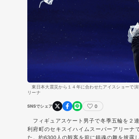
東日本大震災から１４年に合わせたアイスショーで演
リーナ
0
SNSでシェア
フィギュアスケート男子で冬季五輪を２連
利府町のセキスイハイムスーパーアリーナで
た。約6300人の観客を前に鎮魂の舞を披露