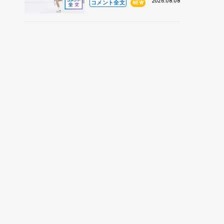
なとアクルス杯フリー】
2026.08.08
コメント全文
NEW