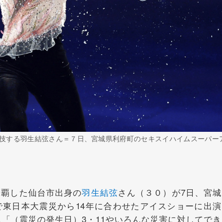
技する羽生結弦さん＝７日、宮城県利府町のセキスイハイムスーパー
覇した仙台市出身の
羽生結弦
さん（３０）が7日、宮城
東日本大震災から14年に合わせたアイスショーに出演
し「（震災の発生日）3・11やいろんな災害に対してで