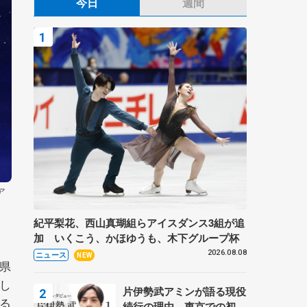
今日
週間
ア
紀平梨花、西山真瑚組らアイスダンス3組が追
加 いくこう、かほゆうも、木下グループ杯
2026.08.08
ニュース
NEW
県
し
片伊勢武アミンが語る現役
きる
続行の理由、東京での初め