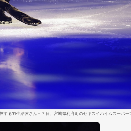
技する羽生結弦さん＝７日、宮城県利府町のセキスイハイムスーパー