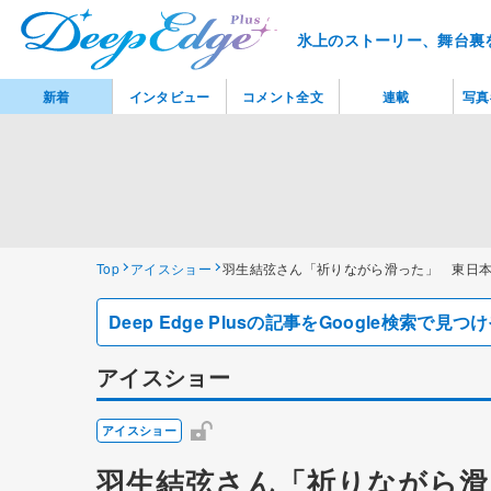
氷上のストーリー、舞台裏
新着
インタビュー
コメント全文
連載
写真
Top
アイスショー
羽生結弦さん「祈りながら滑った」 東日本大震災
Deep Edge Plusの記事をGoogle検索で
アイスショー
アイスショー
羽生結弦さん「祈りながら滑