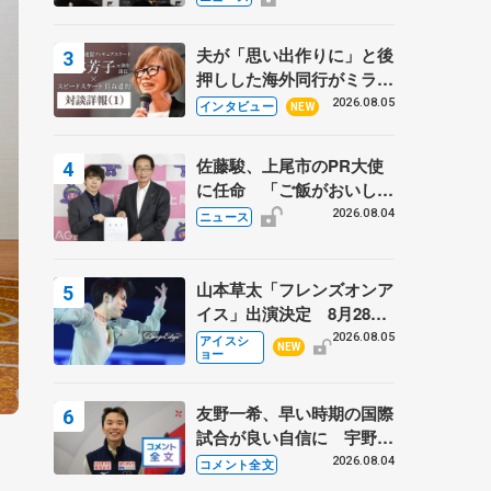
弟〟オリンピック3連覇の
野村忠宏さんと対談
夫が「思い出作りに」と後
押しした海外同行がミラノ
まで… 繁華街のリンクで
2026.08.05
インタビュー
NEW
は不良のお兄さんも味方
に 小林芳子さんが振り返
佐藤駿、上尾市のPR大使
るスケート人生
に任命 「ご飯がおいし
く、住みやすいのが魅力」
2026.08.04
ニュース
山本草太「フレンズオンア
イス」出演決定 8月28日
（金）2公演のみ 荒川静
2026.08.05
アイスシ
NEW
ョー
香さんプロデュース、20
周年のアイスショー
友野一希、早い時期の国際
試合が良い自信に 宇野昌
磨の現役復帰に思っている
2026.08.04
コメント全文
こと 【アジアンオープン