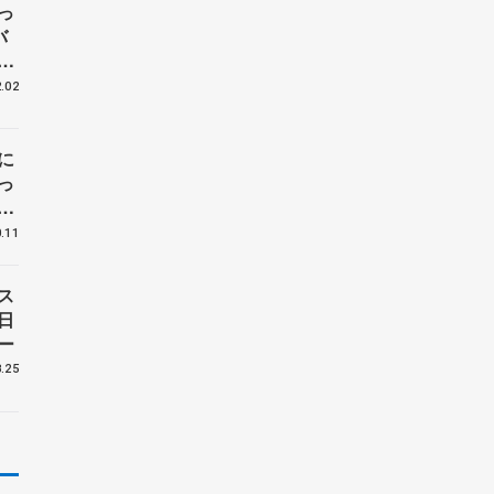
っ
バ
の
く
.02
に
っ
後
.11
ス
日
ー
.25