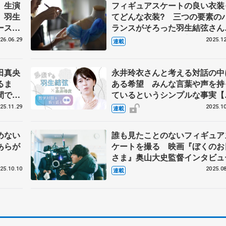
、生演
フィギュアスケートの良い衣装
 羽生
てどんな衣装? 三つの要素の
ースオ
ランスがそろった羽生結弦さん
く
『ボレロ』 伊藤聡美さんに聞
26.06.29
2025.12
連載
（中）
田真央
永井玲衣さんと考える対話の中
るま
ある希望 みんな言葉や声を持
間で仕
ているというシンプルな事実【
ペラ座
編】
25.11.29
2025.10
連載
ンタビ
めない
誰も見たことのないフィギュア
あらが
ケートを撮る 映画『ぼくのお
さま』奥山大史監督インタビュ
25.10.10
2025.08
連載