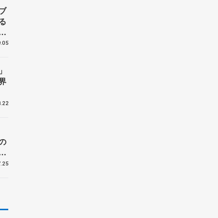
ブ
る
６
.05
」
界
.22
の
.25