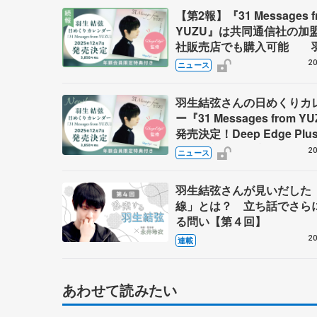
【第2報】『31 Messages f
YUZU』は共同通信社の加
社販売店でも購入可能 
弦さんの日めくりカレンダ
20
ニュース
羽生結弦さんの日めくりカ
ー『31 Messages from Y
発売決定！Deep Edge Plu
修 年額会員限定特典付き
20
ニュース
羽生結弦さんが見いだした
線」とは？ 立ち話でさら
る問い【第４回】
20
連載
あわせて読みたい