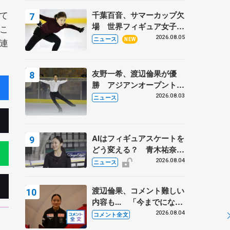
トロフィーフリー】
て
千葉百音、サマーカップ欠
場 世界フィギュア女子2
こ
位
2026.08.05
ニュース
連
NEW
友野一希、渡辺倫果が優
勝 アジアンオープントロ
フィー
2026.08.03
ニュース
AIはフィギュアスケートを
どう変える？ 青木祐奈と
考える採点、トレーニング
2026.08.04
ニュース
の未来
渡辺倫果、コメント難しい
内容も... 「今までにない
くらい早めに仕上げられて
2026.08.04
コメント全文
いる」 【アジアンオープ