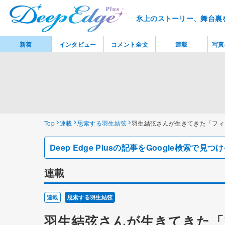
氷上のストーリー、舞台裏
新着
インタビュー
コメント全文
連載
写真
Top
連載
思索する羽生結弦
羽生結弦さんが生きてきた「フィ
Deep Edge Plusの記事をGoogle検索で
連載
連載
思索する羽生結弦
羽生結弦さんが生きてきた「