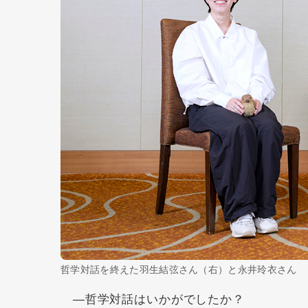
哲学対話を終えた羽生結弦さん（右）と永井玲衣さん
―哲学対話はいかがでしたか？