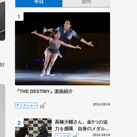
今日
週間
対
『THE DESTINY』楽曲紹介
2026.08.04
アイスショー
高橋大輔さん、金3つの迫
力を感嘆 自身のメダルは
「どちらに？」 〝リス兄
2026.08.04
ニュース