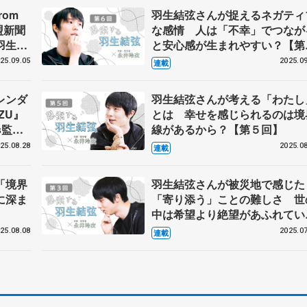
rom
羽生結弦さんが捉えるネガティ
盟新聞
な感情 人は「不幸」でつなが
羽生結
と安心感が生まれやすい？【第
ー
回】
25.09.05
2025.09
連載
レンダ
羽生結弦さんが考える「わたし
UZU』
とは 幸せを感じられるのは境
s監
線があるから？【第５回】
25.08.28
2025.08
連載
「境界
羽生結弦さんが被災地で感じた
に深ま
「寄り添う」ことの難しさ 世
中は希望より絶望があふれてい
る？【第３回】
25.08.08
2025.07
連載