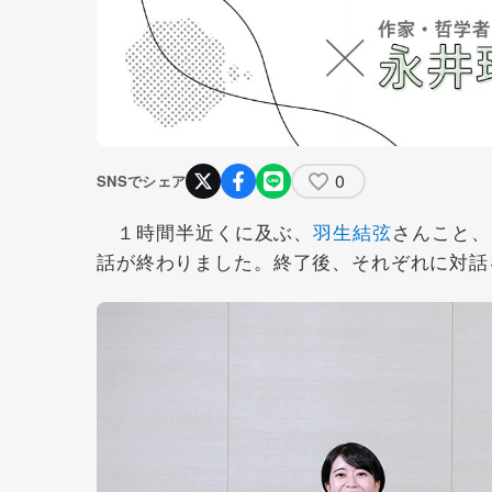
0
SNSでシェア
１時間半近くに及ぶ、
羽生結弦
さんこと、
話が終わりました。終了後、それぞれに対話