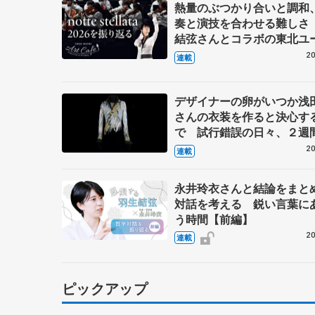
熱量のぶつかり合いと調和
奏と演技を合わせる難しさ
結弦さんとコラボの東北ユ
ーケストラのメンバーに聞
20
連載
デザイナーの卵がいつか浅
さんの衣装を作ると決心す
で 試行錯誤の日々、２週
上げた羽生結弦さんの『オ
20
連載
の怪人』 伊藤聡美さんイ
ュー（上）
永井玲衣さんと結論をまと
対話を考える 鋭い言葉に
う時間【前編】
20
連載
ピックアップ