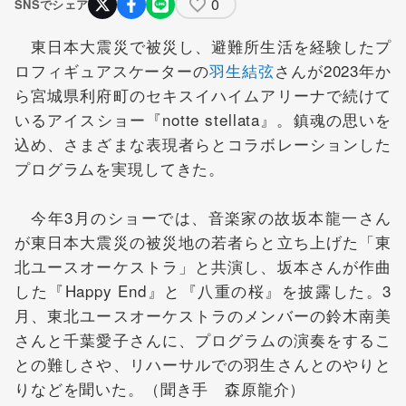
0
SNSでシェア
東日本大震災で被災し、避難所生活を経験したプ
ロフィギュアスケーターの
羽生結弦
さんが2023年か
ら宮城県利府町のセキスイハイムアリーナで続けて
いるアイスショー『notte stellata』。鎮魂の思いを
込め、さまざまな表現者らとコラボレーションした
プログラムを実現してきた。
今年3月のショーでは、音楽家の故坂本龍一さん
が東日本大震災の被災地の若者らと立ち上げた「東
北ユースオーケストラ」と共演し、坂本さんが作曲
した『Happy End』と『八重の桜』を披露した。3
月、東北ユースオーケストラのメンバーの鈴木南美
さんと千葉愛子さんに、プログラムの演奏をするこ
との難しさや、リハーサルでの羽生さんとのやりと
りなどを聞いた。（聞き手 森原龍介）