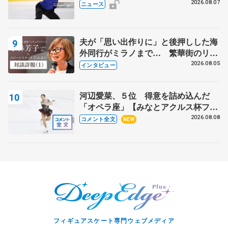
で
2026.08.07
ニュース
夫が「思い出作りに」と後押しした海
外同行がミラノまで… 繁華街のリン
クでは不良のお兄さんも味方に 小林
2026.08.05
インタビュー
芳子さんが振り返るスケート人生
河辺愛菜、５位 得意を詰め込んだ
「オペラ座」【みなとアクルス杯フリ
ー】
2026.08.08
コメント全文
NEW
フィギュアスケート専門ウェブメディア