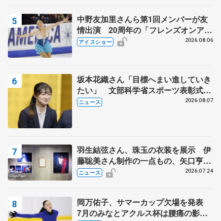
中野友加里さんら第1回メンバーが友
情出演 20周年の「フレンズオンアイ
ス」 宮本賢二さん、有川梨絵さん、
2026.08.06
アイスショー
田村岳斗さんも
坂本花織さん「目標へまい進していき
たい」 文部科学省スポーツ表彰式で
代表謝辞
2026.08.07
ニュース
羽生結弦さん、珠玉の衣装を展示 伊
藤聡美さん制作の一点もの、矢口亨さ
んが撮影
2026.07.24
ニュース
岡万佑子、サマーカップ欠場を発表
7月のみなとアクルス杯は腰痛の影響