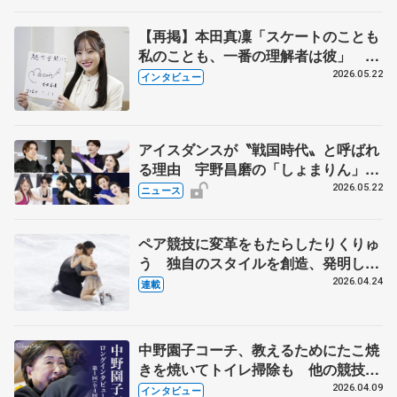
【再掲】本田真凜「スケートのことも
私のことも、一番の理解者は彼」 引
退時の単独インタビューで語った競技
2026.05.22
インタビュー
人生や家族、恋人、これからの夢…
アイスダンスが〝戦国時代〟と呼ばれ
る理由 宇野昌磨の「しょまりん」ら
実力者が相次いで参戦 国内の競争激
2026.05.22
ニュース
化
ペア競技に変革をもたらしたりくりゅ
う 独自のスタイルを創造、発明した
【引退発表後②】
2026.04.24
連載
中野園子コーチ、教えるためにたこ焼
きを焼いてトイレ掃除も 他の競技に
も通用するという坂本花織の筋肉
2026.04.09
インタビュー