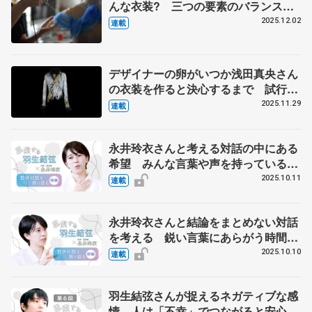
んな衣装? 三つの要素のバランスが
そろった羽生結弦さんの『ボレロ』
2025.12.02
連載
伊藤聡美さんに聞く（中）
デザイナーの卵がいつか浅田真央さん
の衣装を作ると決心するまで 試行錯
誤の日々、２週間で仕上げた羽生結弦
2025.11.29
連載
さんの『オペラ座の怪人』 伊藤聡美
さんインタビュー（上）
永井玲衣さんと考える対話の中にある
希望 みんな言葉や声を持っていると
いうシンプルな事実【後編】
2025.10.11
連載
永井玲衣さんと結論をまとめない対話
を考える 鋭い言葉にあらがう時間
【前編】
2025.10.10
連載
羽生結弦さんが捉えるネガティブな感
情 人は「不幸」でつながると安心感