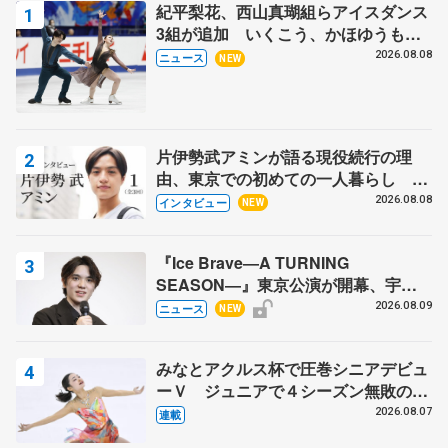
紀平梨花、西山真瑚組らアイスダンス
3組が追加 いくこう、かほゆうも、
木下グループ杯
2026.08.08
ニュース
NEW
片伊勢武アミンが語る現役続行の理
由、東京での初めての一人暮らし 注
目スケーターの「今」に迫る
2026.08.08
インタビュー
NEW
『Ice Brave―A TURNING
SEASON―』東京公演が開幕、宇野
昌磨の『Ice Brave』にかける思いを
2026.08.09
ニュース
NEW
知る記事 5選
みなとアクルス杯で圧巻シニアデビュ
ーＶ ジュニアで４シーズン無敗の島
田麻央
2026.08.07
連載