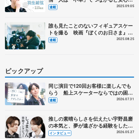
が生まれやすい？【第６回】
2025.09.05
連載
誰も見たことのないフィギュアスケー
トを撮る 映画『ぼくのお日さま』奥
山大史監督インタビュー
2025.08.25
連載
ピックアップ
同じ演目で120回お客様に楽しんでも
らう 船上スケーターならではの困難
とは 影響あったPIW前キャプテン松
2026.07.31
連載
永さんの存在
推しの素晴らしさを伝えたい宇野昌磨
の本気と、夢が遠ざかる経験をした本
田真凜の覚悟
2026.05.27
インタビュー