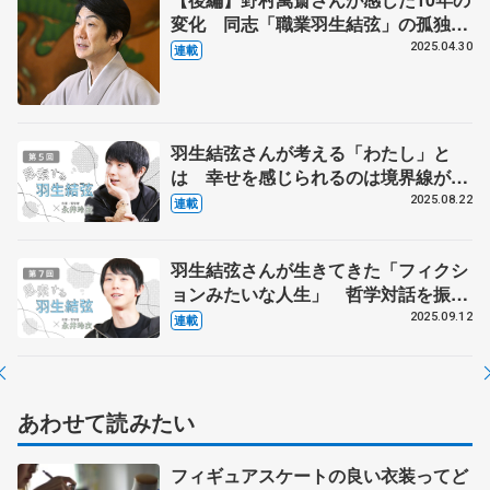
変化 同志「職業羽生結弦」の孤独、
「彼にしかできないことに突き進んで
2025.04.30
連載
いる」
羽生結弦さんが考える「わたし」と
は 幸せを感じられるのは境界線があ
るから？【第５回】
2025.08.22
連載
羽生結弦さんが生きてきた「フィクシ
ョンみたいな人生」 哲学対話を振り
返る【最終回】
2025.09.12
連載
あわせて読みたい
フィギュアスケートの良い衣装ってど