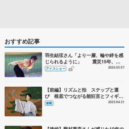
おすすめ記事
羽生結弦さん「より一層、輪や絆を感
じられるように」 震災15年、宮
城でアイスショー
2026.03.07
アイスショー
【前編】リズムと拍 ステップと運
び 根底でつながる能狂言とフィギュ
アスケート 羽生結弦ＶＳ野村萬斎
2025.04.21
連載
越境する２人の表現者が響き合ったア
イスショーの裏側
【後編】野村萬斎さんが感じた10年の