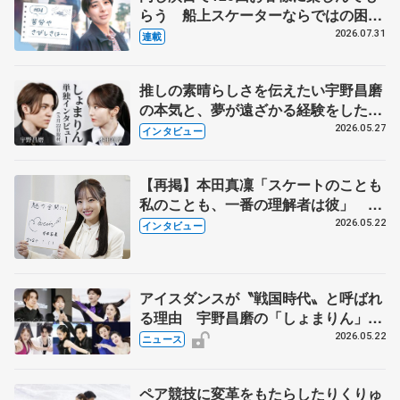
らう 船上スケーターならではの困難
とは 影響あったPIW前キャプテン松
2026.07.31
連載
永さんの存在
推しの素晴らしさを伝えたい宇野昌磨
の本気と、夢が遠ざかる経験をした本
田真凜の覚悟
2026.05.27
インタビュー
【再掲】本田真凜「スケートのことも
私のことも、一番の理解者は彼」 引
退時の単独インタビューで語った競技
2026.05.22
インタビュー
人生や家族、恋人、これからの夢…
アイスダンスが〝戦国時代〟と呼ばれ
る理由 宇野昌磨の「しょまりん」ら
実力者が相次いで参戦 国内の競争激
2026.05.22
ニュース
化
ペア競技に変革をもたらしたりくりゅ