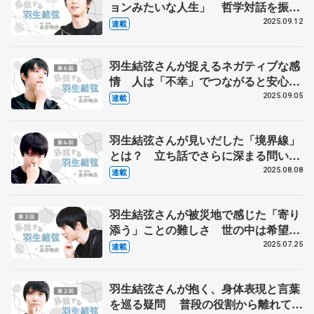
ョンみたいな人生」 哲学対話を振り
返る【最終回】
2025.09.12
連載
羽生結弦さんが捉えるネガティブな感
情 人は「不幸」でつながると安心感
が生まれやすい？【第６回】
2025.09.05
連載
羽生結弦さんが見いだした「境界線」
とは？ 立ち話でさらに深まる問い
【第４回】
2025.08.08
連載
羽生結弦さんが被災地で感じた「寄り
添う」ことの難しさ 世の中は希望よ
り絶望があふれている？【第３回】
2025.07.25
連載
羽生結弦さんが抱く、身体表現と言葉
を巡る疑問 普段の役割から離れて考