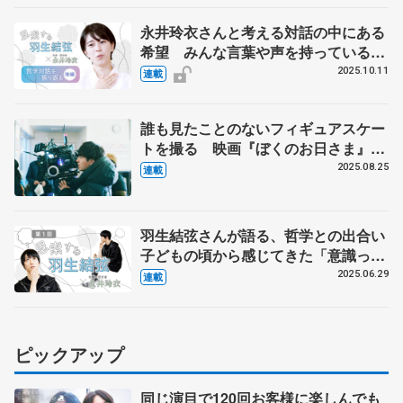
さんインタビュー（上）
永井玲衣さんと考える対話の中にある
希望 みんな言葉や声を持っていると
いうシンプルな事実【後編】
2025.10.11
連載
誰も見たことのないフィギュアスケー
トを撮る 映画『ぼくのお日さま』奥
山大史監督インタビュー
2025.08.25
連載
羽生結弦さんが語る、哲学との出合い
子どもの頃から感じてきた「意識って
何？」【第１回】
2025.06.29
連載
ピックアップ
同じ演目で120回お客様に楽しんでも