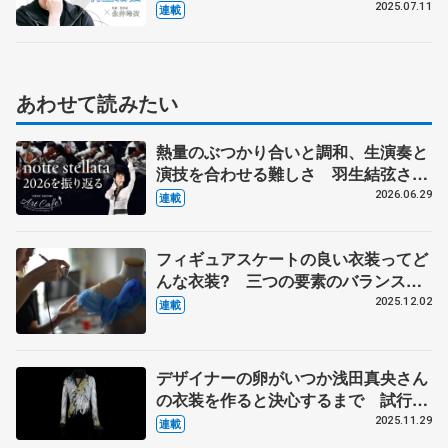
える【第２回】
2025.07.11
連載
あわせて読みたい
熱量のぶつかり合いと調和、生演奏と
演技を合わせる難しさ 羽生結弦さん
とコラボの東北ユースオーケストラの
2026.06.29
連載
メンバーに聞く
フィギュアスケートの良い衣装ってど
んな衣装? 三つの要素のバランスが
そろった羽生結弦さんの『ボレロ』
2025.12.02
連載
伊藤聡美さんに聞く（中）
デザイナーの卵がいつか浅田真央さん
の衣装を作ると決心するまで 試行錯
誤の日々、２週間で仕上げた羽生結弦
2025.11.29
連載
さんの『オペラ座の怪人』 伊藤聡美