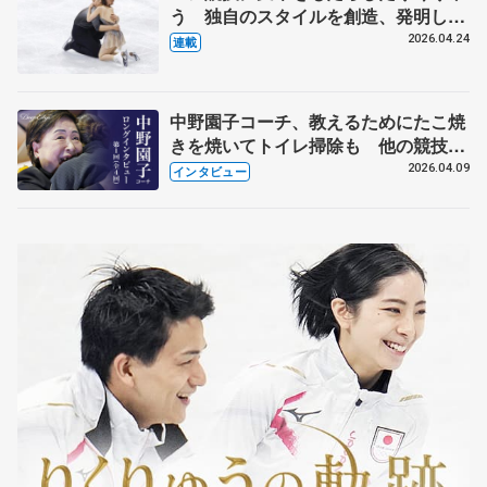
う 独自のスタイルを創造、発明した
【引退発表後②】
2026.04.24
連載
中野園子コーチ、教えるためにたこ焼
きを焼いてトイレ掃除も 他の競技に
も通用するという坂本花織の筋肉
2026.04.09
インタビュー