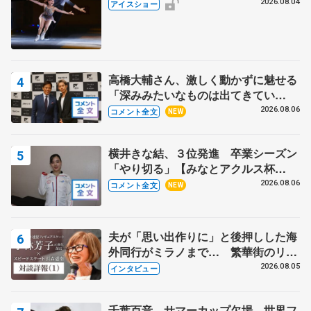
2026.08.04
アイスショー
高橋大輔さん、激しく動かずに魅せる
「深みみたいなものは出てきてい
る？」 〝兄さん〟と慕うレジェンド
2026.08.06
コメント全文
NEW
野村忠宏さんと和気あいあい
横井きな結、３位発進 卒業シーズン
「やり切る」【みなとアクルス杯
SP】
2026.08.06
コメント全文
NEW
夫が「思い出作りに」と後押しした海
外同行がミラノまで… 繁華街のリン
クでは不良のお兄さんも味方に 小林
2026.08.05
インタビュー
芳子さんが振り返るスケート人生
千葉百音、サマーカップ欠場 世界フ