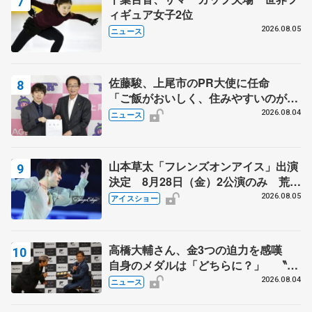
ィギュア女子2位
2026.08.05
ニュース
佐藤駿、上尾市のPR大使に任命
「ご飯がおいしく、住みやすいのが魅
力」
2026.08.04
ニュース
山本草太「フレンズオンアイス」出演
決定 8月28日（金）2公演のみ 荒川
静香さんプロデュース、20周年のアイ
2026.08.05
アイスショー
スショー
高橋大輔さん、金3つの迫力を感嘆
自身のメダルは「どちらに？」 〝リ
ス兄弟〟オリンピック3連覇の野村忠
2026.08.04
ニュース
宏さんと対談