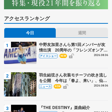
アクセスランキング
今日
週間
中野友加里さんら第1回メンバーが友
情出演 20周年の「フレンズオンアイ
ス」 宮本賢二さん、有川梨絵さん、
2026.08.06
アイスショー
NEW
田村岳斗さんも
羽生結弦さん衣装モチーフの吹き流し
を公開 今年は「春よ、来い」、仙台
の瑞鳳殿
2026.08.06
ニュース
NEW
『THE DESTINY』楽曲紹介