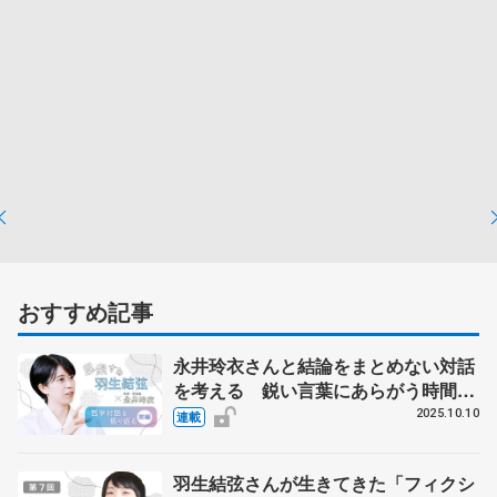
おすすめ記事
永井玲衣さんと結論をまとめない対話
を考える 鋭い言葉にあらがう時間
【前編】
2025.10.10
連載
羽生結弦さんが生きてきた「フィクシ