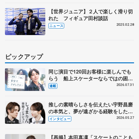
【世界ジュニア】２人で楽しく滑り切
れた フィギュア田村談話
2025.02.28
ニュース
ピックアップ
同じ演目で120回お客様に楽しんでも
らう 船上スケーターならではの困難
とは 影響あったPIW前キャプテン松
2026.07.31
連載
永さんの存在
推しの素晴らしさを伝えたい宇野昌磨
の本気と、夢が遠ざかる経験をした本
田真凜の覚悟
2026.05.27
インタビュー
【再掲】本田真凜「スケートのことも