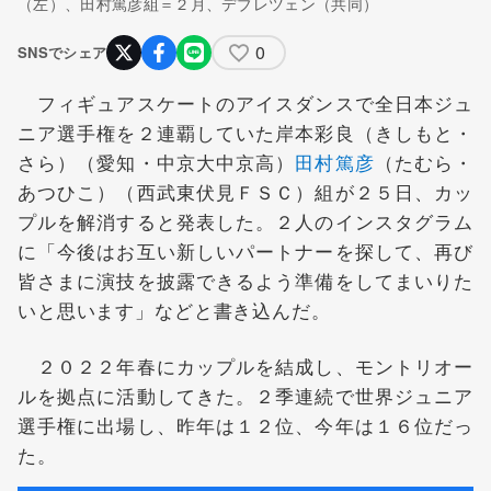
（左）、田村篤彦組＝２月、デブレツェン（共同）
0
SNSでシェア
フィギュアスケートのアイスダンスで全日本ジュ
ニア選手権を２連覇していた岸本彩良（きしもと・
さら）（愛知・中京大中京高）
田村篤彦
（たむら・
あつひこ）（西武東伏見ＦＳＣ）組が２５日、カッ
プルを解消すると発表した。２人のインスタグラム
に「今後はお互い新しいパートナーを探して、再び
皆さまに演技を披露できるよう準備をしてまいりた
いと思います」などと書き込んだ。
２０２２年春にカップルを結成し、モントリオー
ルを拠点に活動してきた。２季連続で世界ジュニア
選手権に出場し、昨年は１２位、今年は１６位だっ
た。