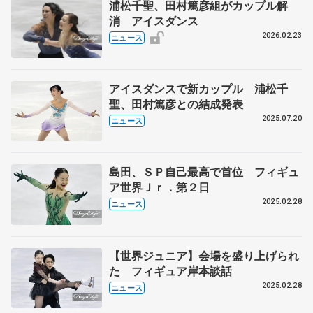
浦松千聖、田村篤彦組がカップル解
消 アイスダンス
2026.02.23
ニュース
アイスダンスで新カップル 浦松千
聖、田村篤彦との結成発表
2025.07.20
ニュース
島田、ＳＰ自己最高で首位 フィギュ
ア世界Ｊｒ．第２日
2025.02.28
ニュース
【世界ジュニア】会場を盛り上げられ
た フィギュア岸本談話
2025.02.28
ニュース