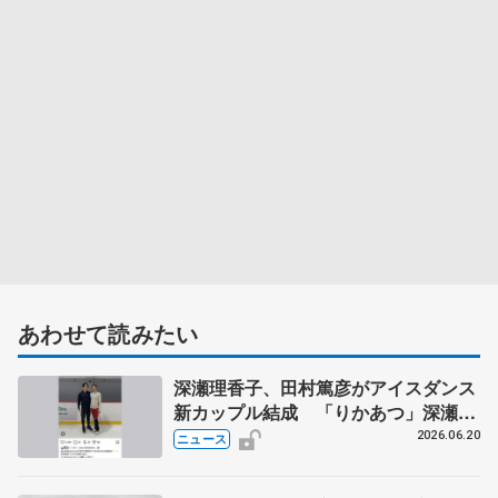
あわせて読みたい
深瀬理香子、田村篤彦がアイスダンス
新カップル結成 「りかあつ」深瀬は
シンクロからダンス再挑戦
2026.06.20
ニュース