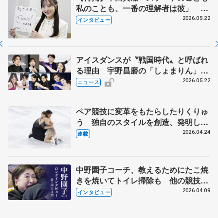
私のことも、一番の理解者は彼」 引
退時の単独インタビューで語った競技
2026.05.22
インタビュー
人生や家族、恋人、これからの夢…
アイスダンスが〝戦国時代〟と呼ばれ
る理由 宇野昌磨の「しょまりん」ら
実力者が相次いで参戦 国内の競争激
2026.05.22
ニュース
化
ペア競技に変革をもたらしたりくりゅ
う 独自のスタイルを創造、発明した
【引退発表後②】
2026.04.24
連載
中野園子コーチ、教えるためにたこ焼
きを焼いてトイレ掃除も 他の競技に
も通用するという坂本花織の筋肉
2026.04.09
インタビュー