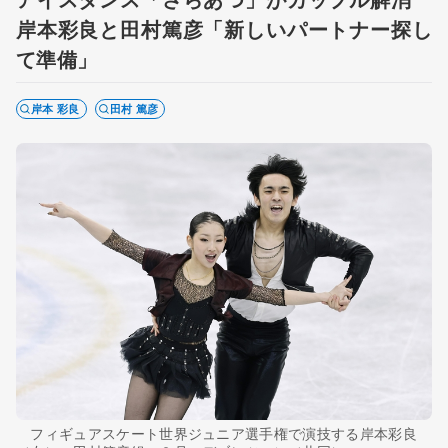
岸本彩良と田村篤彦「新しいパートナー探し
て準備」
岸本 彩良
田村 篤彦
フィギュアスケート世界ジュニア選手権で演技する岸本彩良