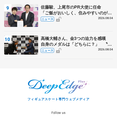
佐藤駿、上尾市のPR大使に任命
「ご飯がおいしく、住みやすいのが魅
力」
2026.08.04
ニュース
高橋大輔さん、金3つの迫力を感嘆
自身のメダルは「どちらに？」 〝リ
ス兄弟〟オリンピック3連覇の野村忠
2026.08.04
ニュース
宏さんと対談
フィギュアスケート専門ウェブメディア
Follow us