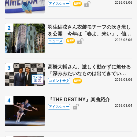
ス」 宮本賢二さん、有川梨絵さん、
2026.08.06
アイスショー
NEW
田村岳斗さんも
羽生結弦さん衣装モチーフの吹き流し
を公開 今年は「春よ、来い」、仙台
の瑞鳳殿
2026.08.06
ニュース
NEW
高橋大輔さん、激しく動かずに魅せる
「深みみたいなものは出てきてい
る？」 〝兄さん〟と慕うレジェンド
2026.08.06
コメント全文
NEW
野村忠宏さんと和気あいあい
『THE DESTINY』楽曲紹介
2026.08.04
アイスショー