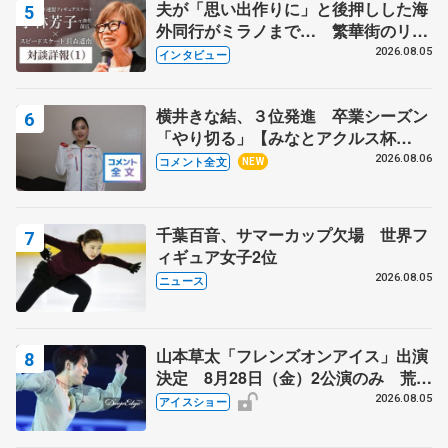
夫が「思い出作りに」と後押しした海
外同行がミラノまで… 繁華街のリン
クでは不良のお兄さんも味方に 小林
2026.08.05
インタビュー
芳子さんが振り返るスケート人生
横井きな結、３位発進 卒業シーズン
「やり切る」【みなとアクルス杯
SP】
2026.08.06
コメント全文
NEW
千葉百音、サマーカップ欠場 世界フ
ィギュア女子2位
2026.08.05
ニュース
山本草太「フレンズオンアイス」出演
決定 8月28日（金）2公演のみ 荒川
静香さんプロデュース、20周年のアイ
2026.08.05
アイスショー
スショー