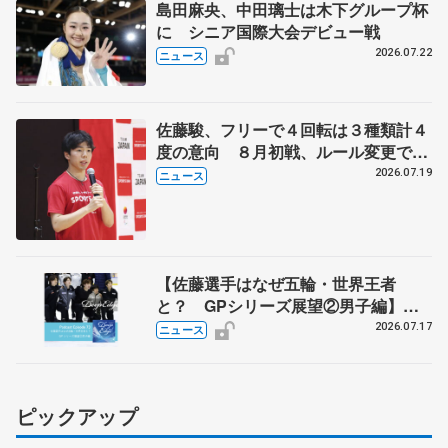
島田麻央、中田璃士は木下グループ杯
に シニア国際大会デビュー戦
2026.07.22
ニュース
佐藤駿、フリーで４回転は３種類計４
度の意向 ８月初戦、ルール変更で
「点数の出方確認したい」
2026.07.19
ニュース
【佐藤選手はなぜ五輪・世界王者
と？ GPシリーズ展望②男子編】
ポッドキャスト#73を配信
2026.07.17
ニュース
ピックアップ