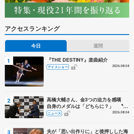
アクセスランキング
今日
週間
『THE DESTINY』楽曲紹介
2026.08.04
アイスショー
高橋大輔さん、金3つの迫力を感嘆
自身のメダルは「どちらに？」 〝リ
ス兄弟〟オリンピック3連覇の野村忠
2026.08.04
ニュース
宏さんと対談
夫が「思い出作りに」と後押しした海