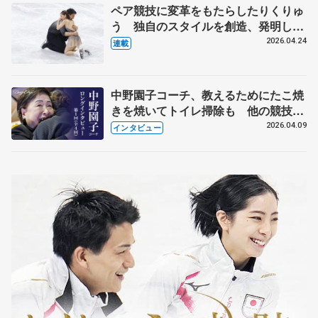
ペア競技に変革をもたらしたりくりゅ
う 独自のスタイルを創造、発明した
【引退発表後②】
2026.04.24
連載
中野園子コーチ、教えるためにたこ焼
きを焼いてトイレ掃除も 他の競技に
も通用するという坂本花織の筋肉
2026.04.09
インタビュー