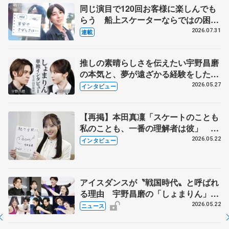
同じ演目で120回お客様に楽しんでも
らう 船上スケーターならではの困難
とは 影響あったPIW前キャプテン松
2026.07.31
連載
永さんの存在
推しの素晴らしさを伝えたい宇野昌磨
の本気と、夢が遠ざかる経験をした本
田真凜の覚悟
2026.05.27
インタビュー
【再掲】本田真凜「スケートのことも
私のことも、一番の理解者は彼」 引
退時の単独インタビューで語った競技
2026.05.22
インタビュー
人生や家族、恋人、これからの夢…
アイスダンスが〝戦国時代〟と呼ばれ
る理由 宇野昌磨の「しょまりん」ら
実力者が相次いで参戦 国内の競争激
2026.05.22
ニュース
化