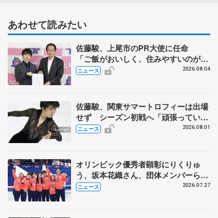
あわせて読みたい
佐藤駿、上尾市のPR大使に任命
「ご飯がおいしく、住みやすいのが魅
力」
2026.08.04
ニュース
佐藤駿、関東サマートロフィーは出場
せず シーズン初戦へ「頑張っていき
ます」
2026.08.01
ニュース
オリンピック優秀者顕彰にりくりゅ
う、坂本花織さん、団体メンバーら
8月7日に文科省が表彰式、ブルーノ・
2026.07.27
ニュース
マルコット、中野園子らコーチも