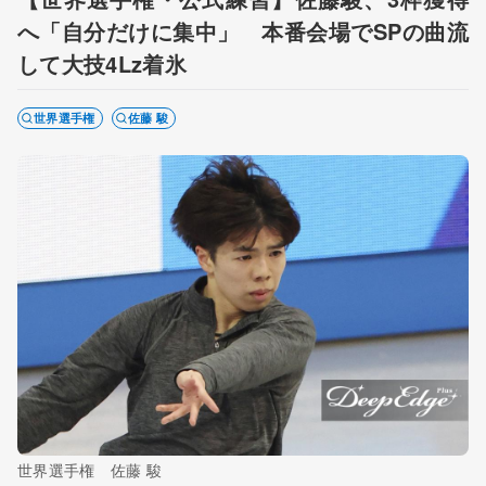
へ「自分だけに集中」 本番会場でSPの曲流
して大技4Lz着氷
世界選手権
佐藤 駿
世界選手権 佐藤 駿