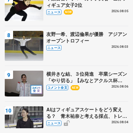
ィギュア女子2位
2026.08.05
ニュース
NEW
友野一希、渡辺倫果が優勝 アジアン
オープントロフィー
2026.08.03
ニュース
横井きな結、３位発進 卒業シーズン
「やり切る」【みなとアクルス杯
SP】
2026.08.06
コメント全文
NEW
AIはフィギュアスケートをどう変え
る？ 青木祐奈と考える採点、トレー
ニングの未来
2026.08.04
ニュース