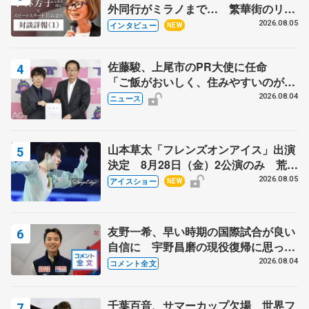
外同行がミラノまで… 繁華街のリン
クでは不良のお兄さんも味方に 小林
2026.08.05
インタビュー
NEW
芳子さんが振り返るスケート人生
佐藤駿、上尾市のPR大使に任命
「ご飯がおいしく、住みやすいのが魅
力」
2026.08.04
ニュース
山本草太「フレンズオンアイス」出演
決定 8月28日（金）2公演のみ 荒川
静香さんプロデュース、20周年のアイ
2026.08.05
アイスショー
NEW
スショー
友野一希、早い時期の国際試合が良い
自信に 宇野昌磨の現役復帰に思って
いること 【アジアンオープントロフ
2026.08.04
コメント全文
ィーフリー】
千葉百音、サマーカップ欠場 世界フ