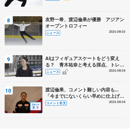
友野一希、渡辺倫果が優勝 アジアン
オープントロフィー
2026.08.03
ニュース
AIはフィギュアスケートをどう変え
る？ 青木祐奈と考える採点、トレー
ニングの未来
2026.08.04
ニュース
渡辺倫果、コメント難しい内容も...
「今までにないくらい早めに仕上げら
れている」 【アジアンオープントロ
2026.08.04
コメント全文
フィー女子フリー】