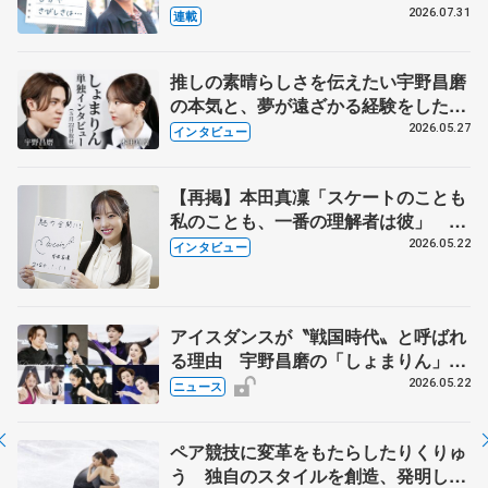
とは 影響あったPIW前キャプテン松
2026.07.31
連載
永さんの存在
推しの素晴らしさを伝えたい宇野昌磨
の本気と、夢が遠ざかる経験をした本
田真凜の覚悟
2026.05.27
インタビュー
【再掲】本田真凜「スケートのことも
私のことも、一番の理解者は彼」 引
退時の単独インタビューで語った競技
2026.05.22
インタビュー
人生や家族、恋人、これからの夢…
アイスダンスが〝戦国時代〟と呼ばれ
る理由 宇野昌磨の「しょまりん」ら
実力者が相次いで参戦 国内の競争激
2026.05.22
ニュース
化
ペア競技に変革をもたらしたりくりゅ
う 独自のスタイルを創造、発明した