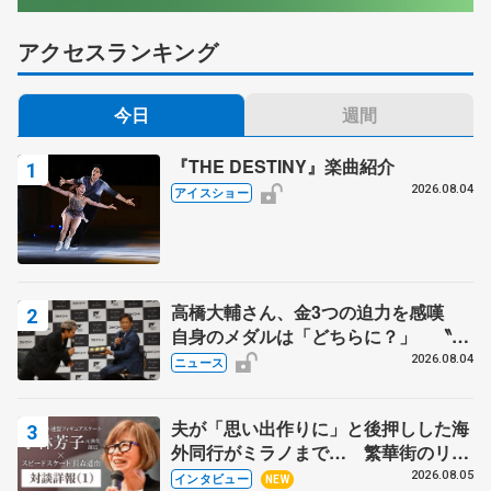
アクセスランキング
今日
週間
『THE DESTINY』楽曲紹介
2026.08.04
アイスショー
高橋大輔さん、金3つの迫力を感嘆
自身のメダルは「どちらに？」 〝リ
ス兄弟〟オリンピック3連覇の野村忠
2026.08.04
ニュース
宏さんと対談
夫が「思い出作りに」と後押しした海
外同行がミラノまで… 繁華街のリン
クでは不良のお兄さんも味方に 小林
2026.08.05
インタビュー
NEW