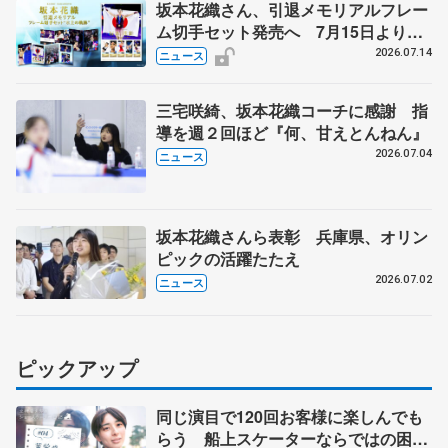
坂本花織さん、引退メモリアルフレー
ム切手セット発売へ 7月15日より申
込受付開始
2026.07.14
ニュース
三宅咲綺、坂本花織コーチに感謝 指
導を週２回ほど『何、甘えとんねん』
2026.07.04
ニュース
坂本花織さんら表彰 兵庫県、オリン
ピックの活躍たたえ
2026.07.02
ニュース
ピックアップ
同じ演目で120回お客様に楽しんでも
らう 船上スケーターならではの困難