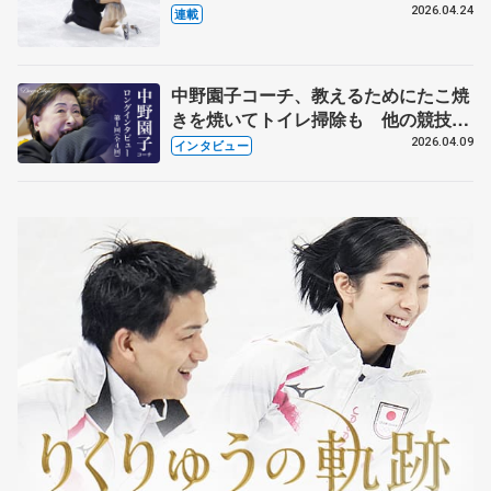
【引退発表後②】
2026.04.24
連載
中野園子コーチ、教えるためにたこ焼
きを焼いてトイレ掃除も 他の競技に
も通用するという坂本花織の筋肉
2026.04.09
インタビュー