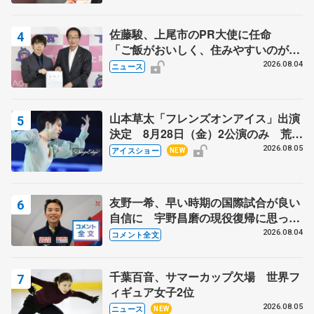
芳子さんが振り返るスケート人生
佐藤駿、上尾市のPR大使に任命
「ご飯がおいしく、住みやすいのが魅
力」
2026.08.04
ニュース
山本草太「フレンズオンアイス」出演
決定 8月28日（金）2公演のみ 荒川
静香さんプロデュース、20周年のアイ
2026.08.05
アイスショー
NEW
スショー
友野一希、早い時期の国際試合が良い
自信に 宇野昌磨の現役復帰に思って
いること 【アジアンオープントロフ
2026.08.04
コメント全文
ィーフリー後】
千葉百音、サマーカップ欠場 世界フ
ィギュア女子2位
2026.08.05
ニュース
NEW