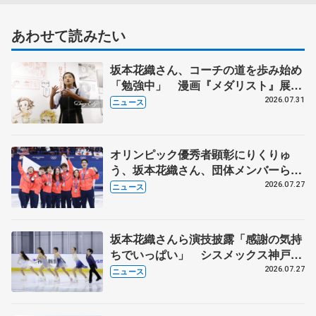
あわせて読みたい
坂本花織さん、コーチの道を歩み始め
「勉強中」 漫画『メダリスト』展覧
会で子どもたちにエール
2026.07.31
ニュース
オリンピック優秀者顕彰にりくりゅ
う、坂本花織さん、団体メンバーら
8月7日に文科省が表彰式、ブルーノ・
2026.07.27
ニュース
マルコット、中野園子らコーチも
坂本花織さんら演技披露「感謝の気持
ちでいっぱい」 シスメックス神戸ア
イスキャンパス開場1周年イベント
2026.07.27
ニュース