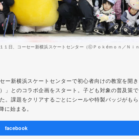
１１日、コーセー新横浜スケートセンター（ⓒＰｏｋéｍｏｎ／Ｎｉ
セー新横浜スケートセンターで初心者向けの教室を開き
）」とのコラボ企画をスタート。子ども対象の普及策で
た。課題をクリアするごとにシールや特製バッジがもら
降に始まる。
facebook