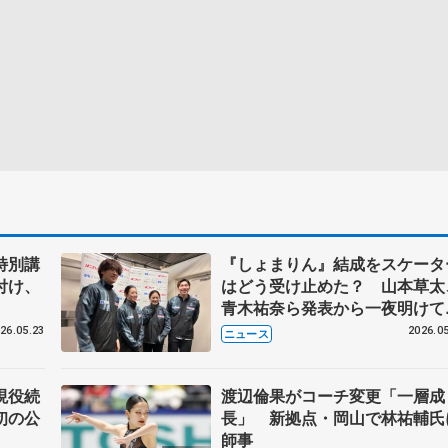
特別講
『しょまりん』結成をスケータ
付け、
はどう受け止めた？ 山本草太
青木祐奈ら発表から一夜明けて
メント
26.05.23
2026.05
ニュース
現役続
渡辺倫果がコーチ変更「一層成
初の公
長」 新拠点・岡山で林祐輔氏
師事