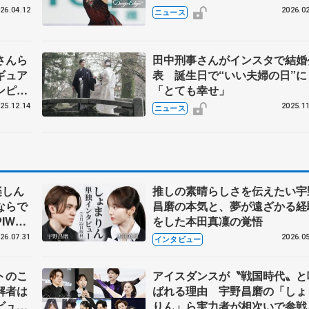
26.04.12
2026.02
ニュース
さんら
田中刑事さんがインスタで結婚
ギュア
表 誕生日で“いい夫婦の日”に
ンピッ
「とても幸せ」
ト教室
25.12.14
2025.11
ニュース
んも講
楽しん
推しの素晴らしさを伝えたい宇
ならで
昌磨の本気と、夢が遠ざかる経
IW前
をした本田真凜の覚悟
26.07.31
2026.05
インタビュー
トのこ
アイスダンスが〝戦国時代〟と
解者は
ばれる理由 宇野昌磨の「しょ
ビュー
りん」ら実力者が相次いで参