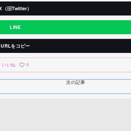
X（旧Twitter）
LINE
URLをコピー
いいね
0
次の記事