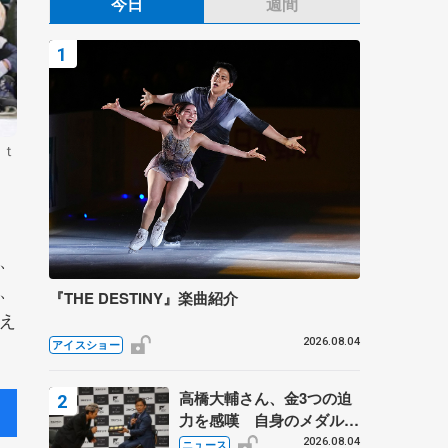
今日
週間
ｎｔ
、
、
『THE DESTINY』楽曲紹介
え
2026.08.04
アイスショー
高橋大輔さん、金3つの迫
力を感嘆 自身のメダルは
「どちらに？」 〝リス兄
2026.08.04
ニュース