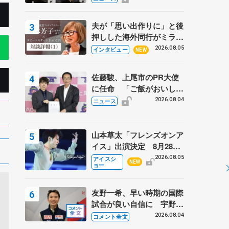
弟〟オリンピック3連覇の
野村忠宏さんと対談
夫が「思い出作りに」と後
押しした海外同行がミラノ
まで… 繁華街のリンクで
2026.08.05
インタビュー
NEW
は不良のお兄さんも味方
に 小林芳子さんが振り返
佐藤駿、上尾市のPR大使
るスケート人生
に任命 「ご飯がおいし
く、住みやすいのが魅力」
2026.08.04
ニュース
山本草太「フレンズオンア
イス」出演決定 8月28日
（金）2公演のみ 荒川静
2026.08.05
アイスシ
NEW
ョー
香さんプロデュース、20
周年のアイスショー
友野一希、早い時期の国際
試合が良い自信に 宇野昌
磨の現役復帰に思っている
2026.08.04
コメント全文
こと 【アジアンオープン