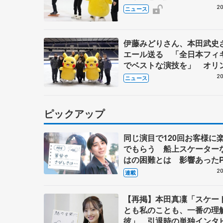
20
ニュース
伊藤みどりさん、本田武史
エール送る 「全日本フィ
でベストな演技を」 オリ
ク代表選考会前にスケー
20
ニュース
高橋成美さんや永井優香さ
師役
ピックアップ
同じ演目で120回お客様に
でもらう 船上スケーター
はの困難とは 影響あったP
キャプテン松永さんの存在
20
連載
【再掲】本田真凜「スケー
とも私のことも、一番の理
彼」 引退時の単独インタ