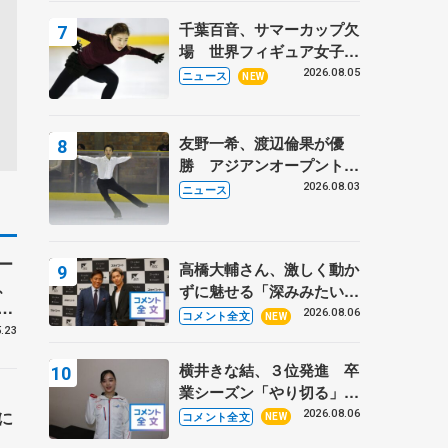
トロフィーフリー】
千葉百音、サマーカップ欠
場 世界フィギュア女子2
位
2026.08.05
ニュース
NEW
友野一希、渡辺倫果が優
勝 アジアンオープントロ
フィー
2026.08.03
ニュース
ー
高橋大輔さん、激しく動か
、
ずに魅せる「深みみたいな
コ
ものは出てきている？」
2026.08.06
コメント全文
NEW
〝兄さん〟と慕うレジェン
.23
ド野村忠宏さんと和気あい
横井きな結、３位発進 卒
あい
業シーズン「やり切る」
【みなとアクルス杯SP】
に
2026.08.06
コメント全文
NEW