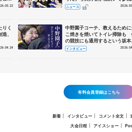
恋人、
国内の競争激化
26.05.22
2026.05
ニュース
たりく
中野園子コーチ、教えるために
創造、
こ焼きを焼いてトイレ掃除も 
の競技にも通用するという坂本
織の筋肉
26.04.24
2026.04
インタビュー
有料会員登録はこちら
新着
インタビュー
コメント全文
大会日程
アイスショー
Po