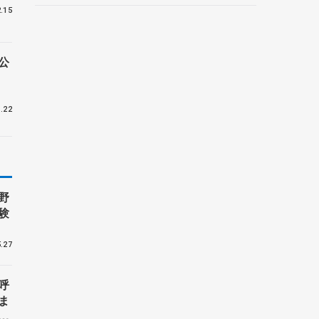
.15
公
.22
野
験
.27
呼
ま
戦