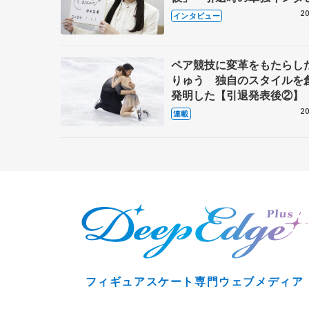
で語った競技人生や家族、
20
インタビュー
これからの夢…
ペア競技に変革をもたらし
りゅう 独自のスタイルを
発明した【引退発表後②】
20
連載
フィギュアスケート専門ウェブメディア