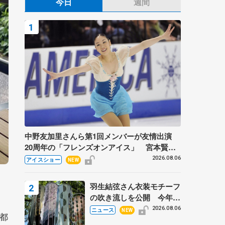
今日
週間
中野友加里さんら第1回メンバーが友情出演
20周年の「フレンズオンアイス」 宮本賢二
さん、有川梨絵さん、田村岳斗さんも
2026.08.06
アイスショー
NEW
羽生結弦さん衣装モチーフ
の吹き流しを公開 今年は
「春よ、来い」、仙台の瑞
2026.08.06
ニュース
NEW
都
鳳殿