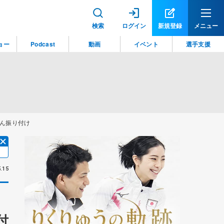
検索
ログイン
新規登録
メニュー
ョー
Podcast
動画
イベント
選手支援
さん振り付け
.15
付