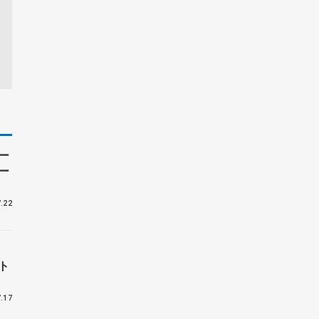
ー
ー
.22
ト
.17