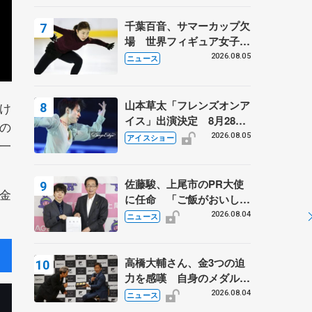
千葉百音、サマーカップ欠
場 世界フィギュア女子2
位
2026.08.05
ニュース
山本草太「フレンズオンア
け
イス」出演決定 8月28日
の
（金）2公演のみ 荒川静
2026.08.05
アイスショー
一
香さんプロデュース、20
周年のアイスショー
佐藤駿、上尾市のPR大使
金
に任命 「ご飯がおいし
く、住みやすいのが魅力」
2026.08.04
ニュース
高橋大輔さん、金3つの迫
力を感嘆 自身のメダルは
「どちらに？」 〝リス兄
2026.08.04
ニュース
弟〟オリンピック3連覇の