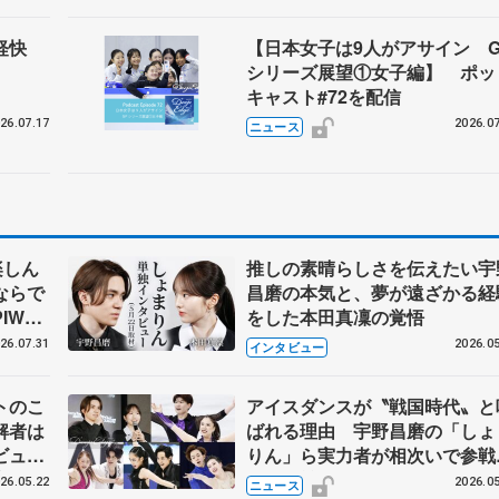
ズ軽快
【日本女子は9人がアサイン G
シリーズ展望①女子編】 ポッ
キャスト#72を配信
26.07.17
2026.07
ニュース
楽しん
推しの素晴らしさを伝えたい宇
ならで
昌磨の本気と、夢が遠ざかる経
IW前
をした本田真凜の覚悟
26.07.31
2026.05
インタビュー
トのこ
アイスダンスが〝戦国時代〟と
解者は
ばれる理由 宇野昌磨の「しょ
ビュー
りん」ら実力者が相次いで参
恋人、
国内の競争激化
26.05.22
2026.05
ニュース