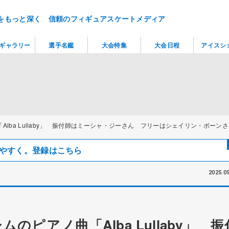
をもっと深く 信頼のフィギュアスケートメディア
ギャラリー
選手名鑑
大会特集
大会日程
アイスシ
lba Lullaby」 振付師はミーシャ・ジーさん フリーはシェイリン・ボーン
見つけやすく。登録はこちら
2025.05
ピアノ曲「Alba Lullaby」 振