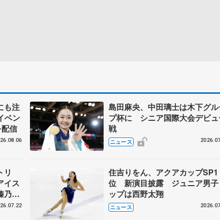
にも注
島田麻央、中田璃士は木下グル
イベン
プ杯に シニア国際大会デビュ
を配信
戦
26.08.06
2026.07
ニュース
トリ
住吉りをん、アクアカップSP1
アイス
位 新演目披露 ジュニア男子
榛乃、
ップは西野太翔
26.07.22
2026.07
ニュース