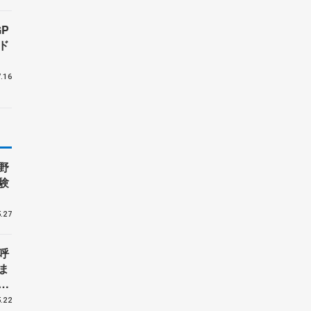
P
ド
.16
野
験
.27
呼
ま
戦
.22