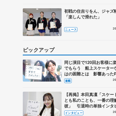
初戦の住吉りをん、ジャ
「楽しんで滑れた」
20
ニュース
ピックアップ
同じ演目で120回お客様に
でもらう 船上スケーター
はの困難とは 影響あったP
キャプテン松永さんの存在
20
連載
【再掲】本田真凜「スケー
とも私のことも、一番の理
彼」 引退時の単独インタ
で語った競技人生や家族、
20
インタビュー