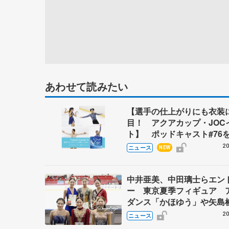
あわせて読みたい
【選手の仕上がりにも衣装
目！ アクアカップ・JOC
ト】 ポッドキャスト#76
20
ニュース
NEW
中井亜美、中田璃士らエン
ー 東京夏季フィギュア 
ダンス「かほゆう」や矢島
北村凌大組も
20
ニュース