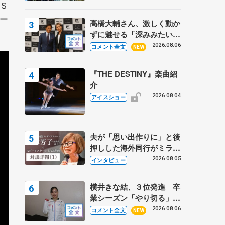
Ｓ
ー
高橋大輔さん、激しく動か
ずに魅せる「深みみたいな
ものは出てきている？」
2026.08.06
コメント全文
NEW
〝兄さん〟と慕うレジェン
ド野村忠宏さんと和気あい
『THE DESTINY』楽曲紹
あい
介
2026.08.04
アイスショー
夫が「思い出作りに」と後
押しした海外同行がミラノ
まで… 繁華街のリンクで
2026.08.05
インタビュー
は不良のお兄さんも味方
に 小林芳子さんが振り返
横井きな結、３位発進 卒
るスケート人生
業シーズン「やり切る」
【みなとアクルス杯SP】
2026.08.06
コメント全文
NEW