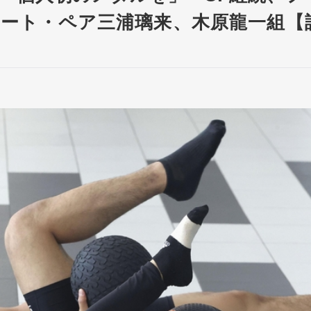
ート・ペア三浦璃来、木原龍一組【