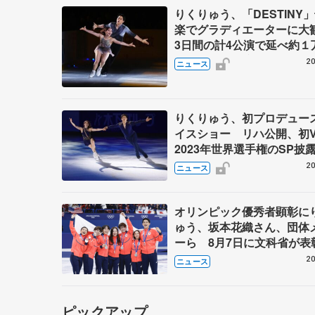
りくりゅう、「DESTINY
楽でグラディエーターに
3日間の計4公演で延べ約１
人動員、三浦璃来さん感極
20
ニュース
りくりゅう、初プロデュー
イスショー リハ公開、初
2023年世界選手権のSP披
ゼボロ、チョクベイら豪華
20
ニュース
ーが来日
オリンピック優秀者顕彰に
ゅう、坂本花織さん、団体
ーら 8月7日に文科省が表
ブルーノ・マルコット、中
20
ニュース
らコーチも
ピックアップ