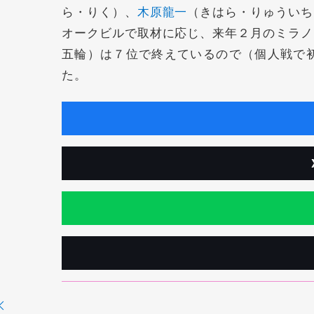
ら・りく）、
木原龍一
（きはら・りゅういち
オークビルで取材に応じ、来年２月のミラノ
五輪）は７位で終えているので（個人戦で
た。