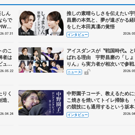
楽しん
推しの素晴らしさを伝えたい宇
ならで
昌磨の本気と、夢が遠ざかる経
IW前
をした本田真凜の覚悟
26.07.31
2026.05
インタビュー
トのこ
アイスダンスが〝戦国時代〟と
解者は
ばれる理由 宇野昌磨の「しょ
ビュー
りん」ら実力者が相次いで参
恋人、
国内の競争激化
26.05.22
2026.05
ニュース
たりく
中野園子コーチ、教えるために
創造、
こ焼きを焼いてトイレ掃除も 
の競技にも通用するという坂本
織の筋肉
26.04.24
2026.04
インタビュー