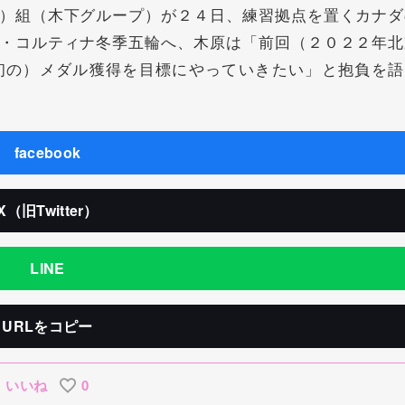
）組（木下グループ）が２４日、練習拠点を置くカナダ
・コルティナ冬季五輪へ、木原は「前回（２０２２年北
初の）メダル獲得を目標にやっていきたい」と抱負を語
facebook
X（旧Twitter）
LINE
URLをコピー
いいね
0