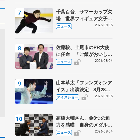
は不良のお兄さんも味方
に 小林芳子さんが振り返
千葉百音、サマーカップ欠
るスケート人生
場 世界フィギュア女子2
位
2026.08.05
ニュース
佐藤駿、上尾市のPR大使
に任命 「ご飯がおいし
く、住みやすいのが魅力」
2026.08.04
ニュース
山本草太「フレンズオンア
イス」出演決定 8月28日
（金）2公演のみ 荒川静
2026.08.05
アイスショー
香さんプロデュース、20
周年のアイスショー
高橋大輔さん、金3つの迫
力を感嘆 自身のメダルは
「どちらに？」 〝リス兄
2026.08.04
ニュース
弟〟オリンピック3連覇の