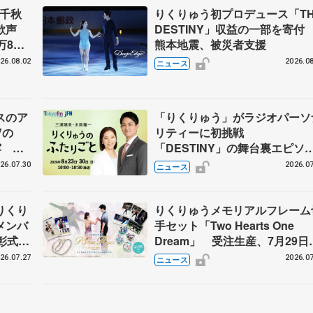
」千秋
りくりゅう初プロデュース「TH
大歓声
DESTINY」収益の一部を寄
万8千
熊本地震、被災者支援
まる
26.08.02
2026.08
ニュース
スのア
「りくりゅう」がラジオパーソ
Vの
リティーに初挑戦
露 ハ
「DESTINY」の舞台裏エピソ
メンバ
ドも
26.07.30
2026.07
ニュース
りくり
りくりゅうメモリアルフレーム
メンバ
手セット「Two Hearts One
彰式、
Dream」 受注生産、7月29日
野園子
け付け開始
26.07.27
2026.07
ニュース