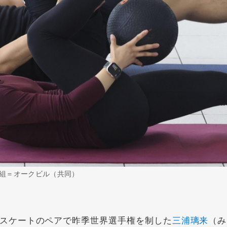
組＝オークビル（共同）
スケートのペアで昨季世界選手権を制した
三浦璃来
（み