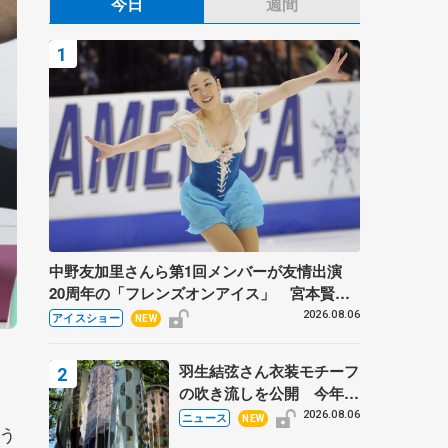
今日
週間
中野友加里さんら第1回メンバーが友情出演
20周年の「フレンズオンアイス」 宮本賢二
さん、有川梨絵さん、田村岳斗さんも
2026.08.06
アイスショー
NEW
羽生結弦さん衣装モチーフ
の吹き流しを公開 今年は
「春よ、来い」、仙台の瑞
2026.08.06
ニュース
NEW
う
鳳殿