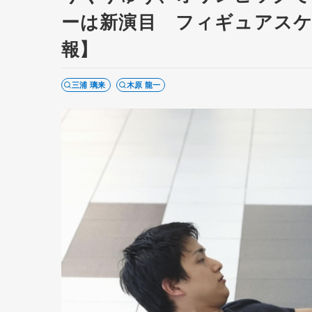
ーは新演目 フィギュアスケ
報】
三浦 璃来
木原 龍一