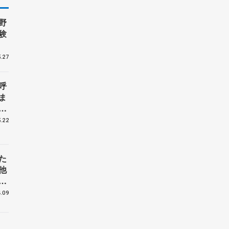
野
験
.27
呼
ま
戦
.22
た
他
花
.09