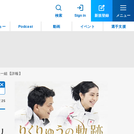
検索
Sign in
新規登録
メニュー
ョー
Podcast
動画
イベント
選手支援
龍一組【詳報】
.25
リ