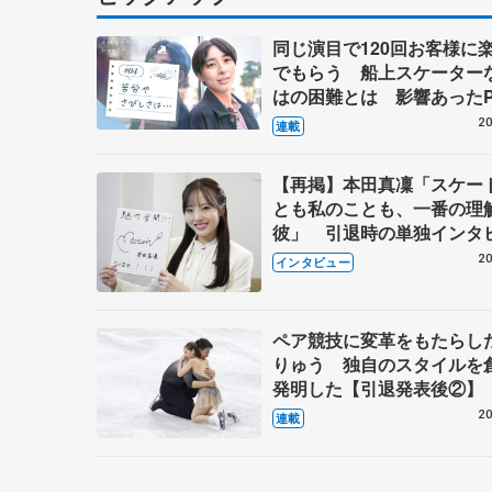
同じ演目で120回お客様に
でもらう 船上スケーター
はの困難とは 影響あったP
キャプテン松永さんの存在
20
連載
【再掲】本田真凜「スケー
とも私のことも、一番の理
彼」 引退時の単独インタ
で語った競技人生や家族、
20
インタビュー
これからの夢…
ペア競技に変革をもたらし
りゅう 独自のスタイルを
発明した【引退発表後②】
20
連載