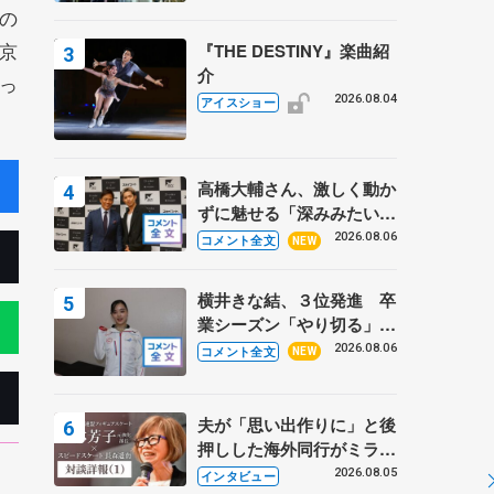
の
京
『THE DESTINY』楽曲紹
介
っ
2026.08.04
アイスショー
高橋大輔さん、激しく動か
ずに魅せる「深みみたいな
ものは出てきている？」
2026.08.06
コメント全文
NEW
〝兄さん〟と慕うレジェン
ド野村忠宏さんと和気あい
横井きな結、３位発進 卒
あい
業シーズン「やり切る」
【みなとアクルス杯SP】
2026.08.06
コメント全文
NEW
夫が「思い出作りに」と後
押しした海外同行がミラノ
まで… 繁華街のリンクで
2026.08.05
インタビュー