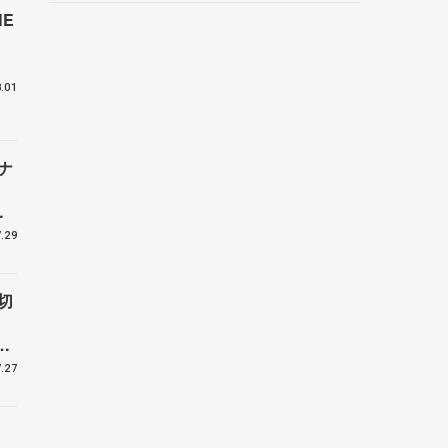
野村忠宏さんと対談
E
付
.01
ナ
ー
.29
切
受
.27