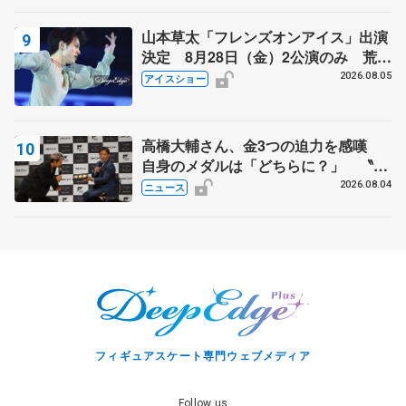
山本草太「フレンズオンアイス」出演
決定 8月28日（金）2公演のみ 荒川
静香さんプロデュース、20周年のアイ
2026.08.05
アイスショー
スショー
高橋大輔さん、金3つの迫力を感嘆
自身のメダルは「どちらに？」 〝リ
ス兄弟〟オリンピック3連覇の野村忠
2026.08.04
ニュース
宏さんと対談
フィギュアスケート専門ウェブメディア
Follow us