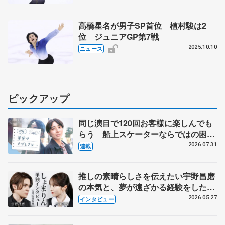
高橋星名が男子SP首位 植村駿は2
位 ジュニアGP第7戦
2025.10.10
ニュース
ピックアップ
同じ演目で120回お客様に楽しんでも
らう 船上スケーターならではの困難
とは 影響あったPIW前キャプテン松
2026.07.31
連載
永さんの存在
推しの素晴らしさを伝えたい宇野昌磨
の本気と、夢が遠ざかる経験をした本
田真凜の覚悟
2026.05.27
インタビュー