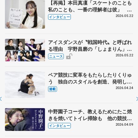
【再掲】本田真凜「スケートのことも
私のことも、一番の理解者は彼」 引
退時の単独インタビューで語った競技
2026.05.22
インタビュー
人生や家族、恋人、これからの夢…
アイスダンスが〝戦国時代〟と呼ばれ
る理由 宇野昌磨の「しょまりん」ら
実力者が相次いで参戦 国内の競争激
2026.05.22
ニュース
化
ペア競技に変革をもたらしたりくりゅ
う 独自のスタイルを創造、発明した
【引退発表後②】
2026.04.24
連載
中野園子コーチ、教えるためにたこ焼
きを焼いてトイレ掃除も 他の競技に
も通用するという坂本花織の筋肉
2026.04.09
インタビュー