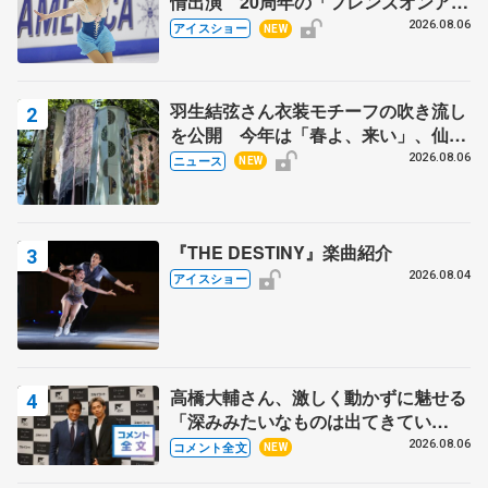
情出演 20周年の「フレンズオンアイ
ス」 宮本賢二さん、有川梨絵さん、
2026.08.06
アイスショー
NEW
田村岳斗さんも
羽生結弦さん衣装モチーフの吹き流し
を公開 今年は「春よ、来い」、仙台
の瑞鳳殿
2026.08.06
ニュース
NEW
『THE DESTINY』楽曲紹介
2026.08.04
アイスショー
高橋大輔さん、激しく動かずに魅せる
「深みみたいなものは出てきてい
る？」 〝兄さん〟と慕うレジェンド
2026.08.06
コメント全文
NEW
野村忠宏さんと和気あいあい