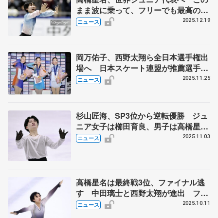
まま波に乗って、フリーでも最高の演
技を」【全日本フィギュア男子SP】
2025.12.19
ニュース
岡万佑子、西野太翔ら全日本選手権出
場へ 日本スケート連盟が推薦選手発
表 全日本ジュニア選手権を受け
2025.11.25
ニュース
杉山匠海、SP3位から逆転優勝 ジュ
ニア女子は櫛田育良、男子は高橋星名
が制す 西日本フィギュア最終日
2025.11.03
ニュース
高橋星名は最終戦3位、ファイナル逃
す 中田璃士と西野太翔が進出 フィ
ギュアのジュニアGP
2025.10.11
ニュース