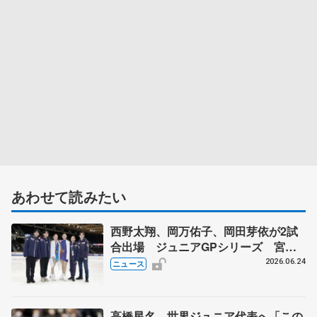
あわせて読みたい
西野太翔、岡万佑子、岡田芽依が2試
合出場 ジュニアGPシリーズ 宮崎
花凜らデビューへ
2026.06.24
ニュース
高橋星名、世界ジュニア代表へ「この