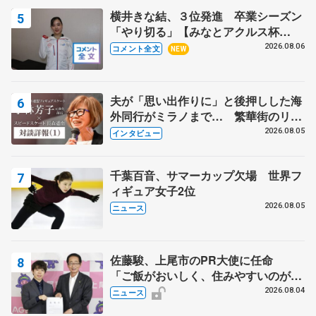
横井きな結、３位発進 卒業シーズン
「やり切る」【みなとアクルス杯
SP】
2026.08.06
コメント全文
NEW
夫が「思い出作りに」と後押しした海
外同行がミラノまで… 繁華街のリン
クでは不良のお兄さんも味方に 小林
2026.08.05
インタビュー
芳子さんが振り返るスケート人生
千葉百音、サマーカップ欠場 世界フ
ィギュア女子2位
2026.08.05
ニュース
佐藤駿、上尾市のPR大使に任命
「ご飯がおいしく、住みやすいのが魅
力」
2026.08.04
ニュース