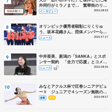
外同行がミラノまで… 繁華街のリン
クでは不良のお兄さんも味方に 小林
2026.08.05
インタビュー
芳子さんが振り返るスケート人生
オリンピック優秀者顕彰にりくりゅ
う、坂本花織さん、団体メンバーら
8月7日に文科省が表彰式、ブルーノ・
2026.07.27
ニュース
マルコット、中野園子らコーチも
中井亜美、新潟の「SANKA」とスポ
ンサー契約 「全力で応援」とコメン
ト
2026.08.06
ニュース
みなとアクルス杯で圧巻シニアデビュ
ーＶ ジュニアで４シーズン無敗の島
田麻央
2026.08.07
連載
NEW