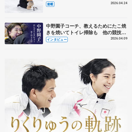
【引退発表後②】
2026.04.24
連載
中野園子コーチ、教えるためにたこ焼
きを焼いてトイレ掃除も 他の競技に
も通用するという坂本花織の筋肉
2026.04.09
インタビュー