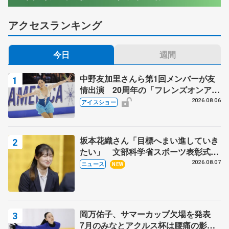
アクセスランキング
今日
週間
中野友加里さんら第1回メンバーが友
情出演 20周年の「フレンズオンアイ
ス」 宮本賢二さん、有川梨絵さん、
2026.08.06
アイスショー
田村岳斗さんも
坂本花織さん「目標へまい進していき
たい」 文部科学省スポーツ表彰式で
代表謝辞
2026.08.07
ニュース
NEW
岡万佑子、サマーカップ欠場を発表
7月のみなとアクルス杯は腰痛の影響