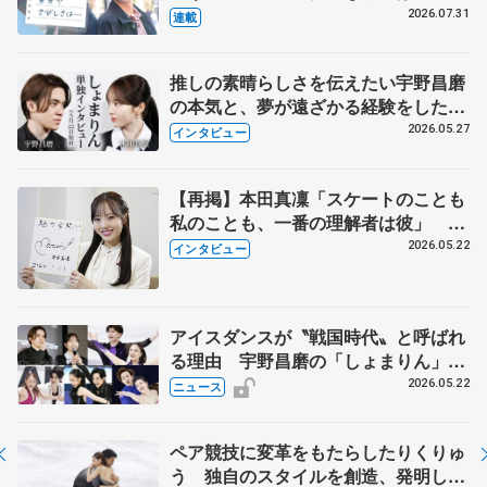
とは 影響あったPIW前キャプテン松
2026.07.31
連載
永さんの存在
推しの素晴らしさを伝えたい宇野昌磨
の本気と、夢が遠ざかる経験をした本
田真凜の覚悟
2026.05.27
インタビュー
【再掲】本田真凜「スケートのことも
私のことも、一番の理解者は彼」 引
退時の単独インタビューで語った競技
2026.05.22
インタビュー
人生や家族、恋人、これからの夢…
アイスダンスが〝戦国時代〟と呼ばれ
る理由 宇野昌磨の「しょまりん」ら
実力者が相次いで参戦 国内の競争激
2026.05.22
ニュース
化
ペア競技に変革をもたらしたりくりゅ
う 独自のスタイルを創造、発明した