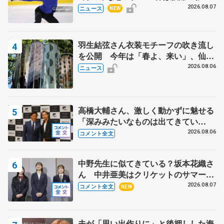
で
2026.08.07
ニュース
NEW
羽生結弦さん衣装モチーフの吹き流し
を公開 今年は「春よ、来い」、仙台
の瑞鳳殿
2026.08.06
ニュース
高橋大輔さん、激しく動かずに魅せる
「深みみたいなものは出てきてい
る？」 〝兄さん〟と慕うレジェンド
2026.08.06
コメント全文
野村忠宏さんと和気あいあい
中野先生に似てきている？坂本花織さ
ん 中井亜美はクリケットのサマーキ
ャンプに 島田麻央はたくさん試合に
2026.08.07
コメント全文
NEW
出て国際大会へ【文部科学省スポーツ
表彰式】
夫が「思い出作りに」と後押しした海