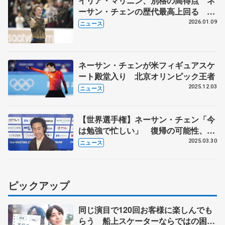
イリア・マリニン、別格の高得点 ネ
ーサン・チェンの歴代最高上回る 全
米フィギュア男子SP
2026.01.09
ニュース
ネーサン・チェンが米フィギュアスケ
ート殿堂入り 北京オリンピック王者
2025.12.03
ニュース
【世界選手権】ネーサン・チェン「今
は勉強で忙しい」 復帰の可能性、マ
リニンについて語る
2025.03.30
ニュース
ピックアップ
同じ演目で120回お客様に楽しんでも
らう 船上スケーターならではの困難