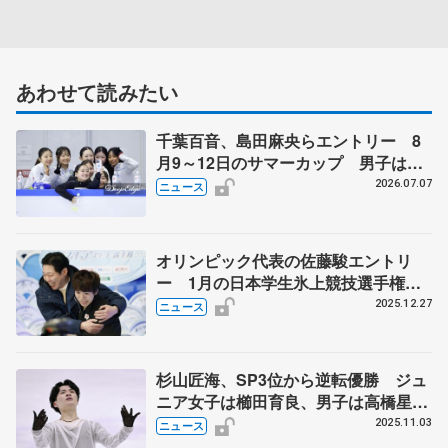
あわせて読みたい
千葉百音、島田麻央らエントリー 8
月9～12日のサマーカップ 男子は山
本草太、友野一希、三浦佳生
2026.07.07
ニュース
オリンピック代表の佐藤駿エントリ
ー 1月の日本学生氷上競技選手権
女子は住吉りをん、今季限りで引退の
2025.12.27
ニュース
江川マリアら
杉山匠海、SP3位から逆転優勝 ジュ
ニア女子は櫛田育良、男子は高橋星名
が制す 西日本フィギュア最終日
2025.11.03
ニュース