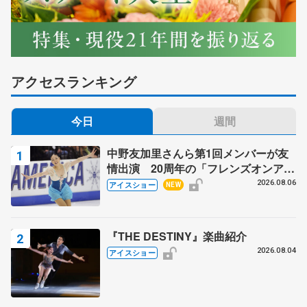
アクセスランキング
今日
週間
中野友加里さんら第1回メンバーが友
情出演 20周年の「フレンズオンアイ
ス」 宮本賢二さん、有川梨絵さん、
2026.08.06
アイスショー
NEW
田村岳斗さんも
『THE DESTINY』楽曲紹介
2026.08.04
アイスショー