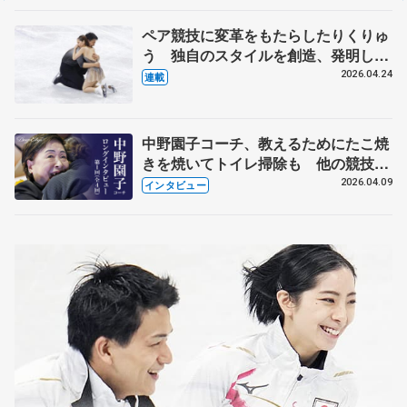
ペア競技に変革をもたらしたりくりゅ
う 独自のスタイルを創造、発明した
【引退発表後②】
2026.04.24
連載
中野園子コーチ、教えるためにたこ焼
きを焼いてトイレ掃除も 他の競技に
も通用するという坂本花織の筋肉
2026.04.09
インタビュー