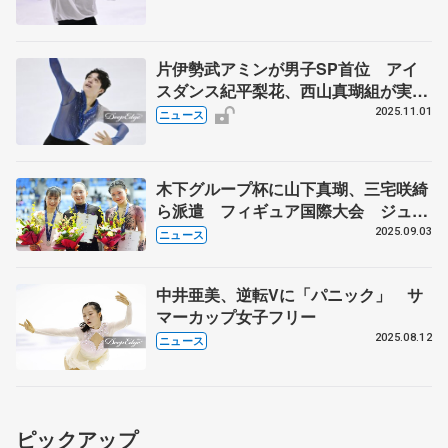
片伊勢武アミンが男子SP首位 アイ
スダンス紀平梨花、西山真瑚組が実戦
デビュー 西日本フィギュア第1日
2025.11.01
ニュース
木下グループ杯に山下真瑚、三宅咲綺
ら派遣 フィギュア国際大会 ジュニ
アGPは岡田芽依、岡万佑子ら2戦目出
2025.09.03
ニュース
場へ
中井亜美、逆転Vに「パニック」 サ
マーカップ女子フリー
2025.08.12
ニュース
ピックアップ