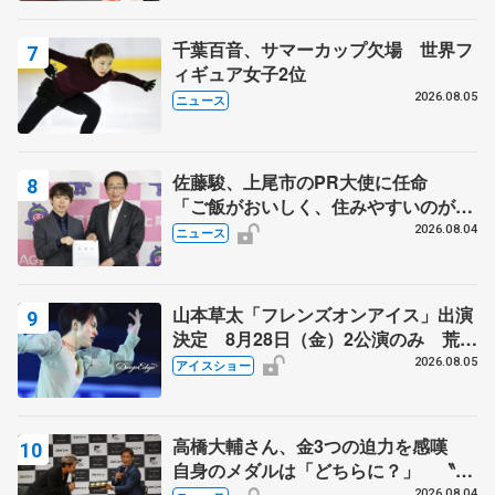
芳子さんが振り返るスケート人生
千葉百音、サマーカップ欠場 世界フ
ィギュア女子2位
2026.08.05
ニュース
佐藤駿、上尾市のPR大使に任命
「ご飯がおいしく、住みやすいのが魅
力」
2026.08.04
ニュース
山本草太「フレンズオンアイス」出演
決定 8月28日（金）2公演のみ 荒川
静香さんプロデュース、20周年のアイ
2026.08.05
アイスショー
スショー
高橋大輔さん、金3つの迫力を感嘆
自身のメダルは「どちらに？」 〝リ
ス兄弟〟オリンピック3連覇の野村忠
2026.08.04