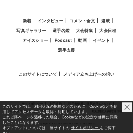
新着
インタビュー
コメント全文
連載
写真ギャラリー
選手名鑑
大会特集
大会日程
アイスショー
Podcast
動画
イベント
選手支援
このサイトについて
メディア立ち上げへの想い
サイトポリシー
利用規約
利用者情報の外部送信について
このサイトでは、利用状況の把握などのために、Cookieなどを使
用してアクセスデータを取得・利用しています。
特定商取引法に基づく表示について
Deep Edge
一般社団法人共同通信社
これ以降ページを遷移した場合、Cookieなどの設定や使用に同意
したことになります。
Copy Right © KYODO NEWS All RIGHTS RESERVED.
オプトアウトについては、当サイトの
サイトポリシー
をご覧下
さい。