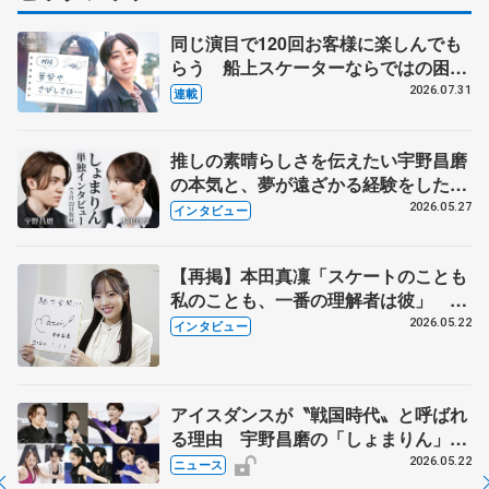
同じ演目で120回お客様に楽しんでも
らう 船上スケーターならではの困難
とは 影響あったPIW前キャプテン松
2026.07.31
連載
永さんの存在
推しの素晴らしさを伝えたい宇野昌磨
の本気と、夢が遠ざかる経験をした本
田真凜の覚悟
2026.05.27
インタビュー
【再掲】本田真凜「スケートのことも
私のことも、一番の理解者は彼」 引
退時の単独インタビューで語った競技
2026.05.22
インタビュー
人生や家族、恋人、これからの夢…
アイスダンスが〝戦国時代〟と呼ばれ
る理由 宇野昌磨の「しょまりん」ら
実力者が相次いで参戦 国内の競争激
2026.05.22
ニュース
化