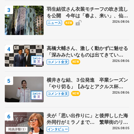
羽生結弦さん衣装モチーフの吹き流し
を公開 今年は「春よ、来い」、仙台
の瑞鳳殿
2026.08.06
ニュース
NEW
高橋大輔さん、激しく動かずに魅せる
「深みみたいなものは出てきてい
る？」 〝兄さん〟と慕うレジェンド
2026.08.06
コメント全文
NEW
野村忠宏さんと和気あいあい
横井きな結、３位発進 卒業シーズン
「やり切る」【みなとアクルス杯
SP】
2026.08.06
コメント全文
NEW
夫が「思い出作りに」と後押しした海
外同行がミラノまで… 繁華街のリン
クでは不良のお兄さんも味方に 小林
2026.08.05
インタビュー