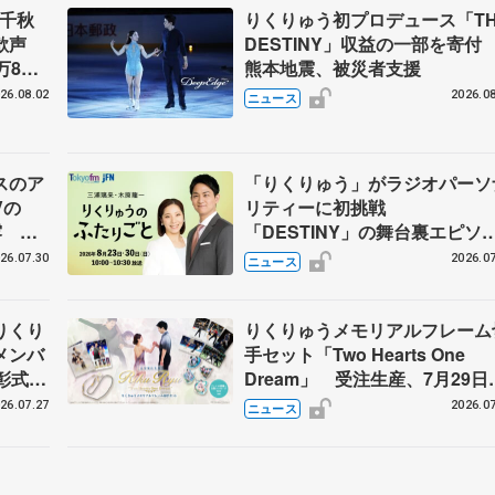
」千秋
りくりゅう初プロデュース「TH
大歓声
DESTINY」収益の一部を寄
万8千
熊本地震、被災者支援
まる
26.08.02
2026.08
ニュース
スのア
「りくりゅう」がラジオパーソ
Vの
リティーに初挑戦
露 ハ
「DESTINY」の舞台裏エピソ
メンバ
ドも
26.07.30
2026.07
ニュース
りくり
りくりゅうメモリアルフレーム
メンバ
手セット「Two Hearts One
彰式、
Dream」 受注生産、7月29日
野園子
け付け開始
26.07.27
2026.07
ニュース