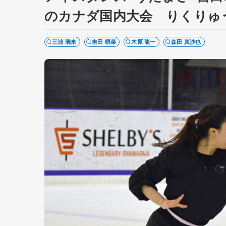
のカナダ国内大会 りくりゅ
三浦 璃来
吉田 唄菜
木原 龍一
森田 真沙也