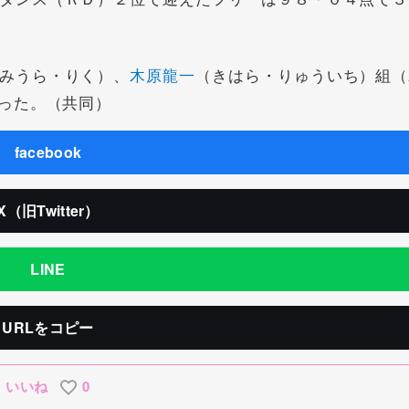
みうら・りく）、
木原龍一
（きはら・りゅういち）組（
った。（共同）
facebook
X（旧Twitter）
LINE
URLをコピー
いいね
0