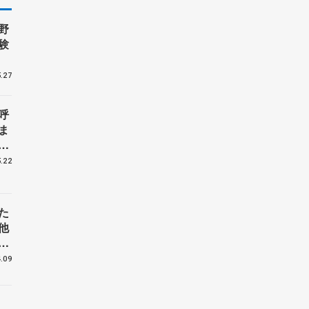
野
験
.27
呼
ま
戦
.22
た
他
花
.09