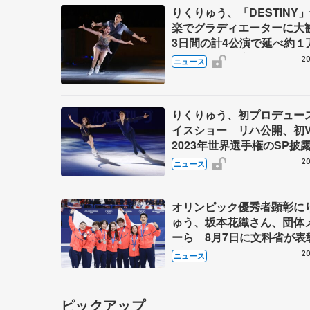
りくりゅう、「DESTINY
楽でグラディエーターに
3日間の計4公演で延べ約１
人動員、三浦璃来さん感極
20
ニュース
りくりゅう、初プロデュー
イスショー リハ公開、初
2023年世界選手権のSP披
ゼボロ、チョクベイら豪華
20
ニュース
ーが来日
オリンピック優秀者顕彰に
ゅう、坂本花織さん、団体
ーら 8月7日に文科省が表
ブルーノ・マルコット、中
20
ニュース
らコーチも
ピックアップ