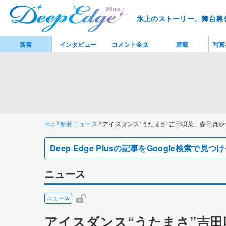
氷上のストーリー、舞台裏
新着
インタビュー
コメント全文
連載
写真
Top
新着ニュース
アイスダンス“うたまさ”吉田唄菜、森田真
Deep Edge Plusの記事をGoogle検索で
ニュース
ニュース
アイスダンス“うたまさ”吉