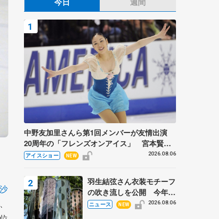
今日
週間
中野友加里さんら第1回メンバーが友情出演
20周年の「フレンズオンアイス」 宮本賢二
さん、有川梨絵さん、田村岳斗さんも
2026.08.06
アイスショー
NEW
羽生結弦さん衣装モチーフ
沙
の吹き流しを公開 今年は
、
「春よ、来い」、仙台の瑞
2026.08.06
ニュース
NEW
鳳殿
位