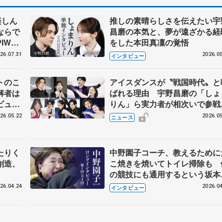
楽しん
推しの素晴らしさを伝えたい宇
ならで
昌磨の本気と、夢が遠ざかる経
IW前
をした本田真凜の覚悟
26.07.31
2026.05
インタビュー
トのこ
アイスダンスが〝戦国時代〟と
解者は
ばれる理由 宇野昌磨の「しょ
ビュー
りん」ら実力者が相次いで参
恋人、
国内の競争激化
26.05.22
2026.05
ニュース
たりく
中野園子コーチ、教えるために
創造、
こ焼きを焼いてトイレ掃除も 
の競技にも通用するという坂本
織の筋肉
26.04.24
2026.04
インタビュー