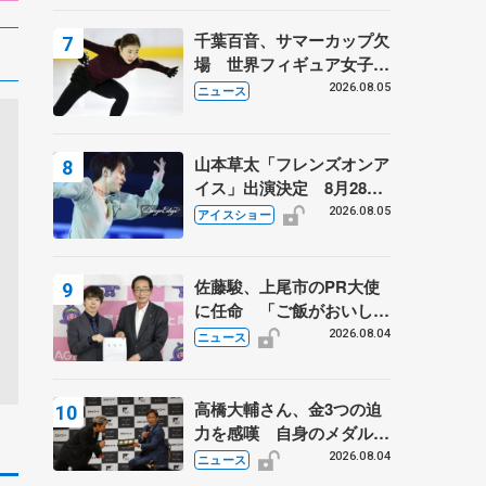
千葉百音、サマーカップ欠
場 世界フィギュア女子2
位
2026.08.05
ニュース
山本草太「フレンズオンア
イス」出演決定 8月28日
（金）2公演のみ 荒川静
2026.08.05
アイスショー
香さんプロデュース、20
周年のアイスショー
佐藤駿、上尾市のPR大使
に任命 「ご飯がおいし
く、住みやすいのが魅力」
2026.08.04
ニュース
高橋大輔さん、金3つの迫
力を感嘆 自身のメダルは
「どちらに？」 〝リス兄
2026.08.04
ニュース
弟〟オリンピック3連覇の