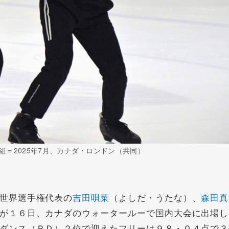
＝2025年7月、カナダ・ロンドン（共同）
世界選手権代表の
吉田唄菜
（よしだ・うたな）、
森田真
が１６日、カナダのウォータールーで国内大会に出場し
ダンス（ＲＤ）２位で迎えたフリーは９８・０４点で３