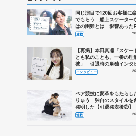
同じ演目で120回お客様に
でもらう 船上スケーター
はの困難とは 影響あったP
キャプテン松永さんの存在
20
連載
【再掲】本田真凜「スケー
とも私のことも、一番の理
彼」 引退時の単独インタ
で語った競技人生や家族、
20
インタビュー
これからの夢…
ペア競技に変革をもたらし
りゅう 独自のスタイルを
発明した【引退発表後②】
20
連載