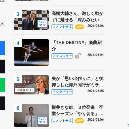
高橋大輔さん、激しく動か
ずに魅せる「深みみたいな
木
ものは出てきている？」
2026.08.06
コメント全文
NEW
〝兄さん〟と慕うレジェン
ド野村忠宏さんと和気あい
『THE DESTINY』楽曲紹
あい
介
2026.08.04
アイスショー
夫が「思い出作りに」と後
押しした海外同行がミラノ
まで… 繁華街のリンクで
2026.08.05
インタビュー
は不良のお兄さんも味方
に 小林芳子さんが振り返
横井きな結、３位発進 卒
るスケート人生
業シーズン「やり切る」
【みなとアクルス杯SP】
2026.08.06
コメント全文
NEW