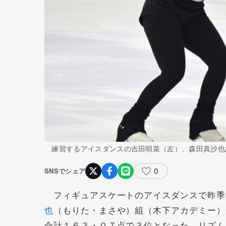
練習するアイスダンスの吉田唄菜（左）、森田真沙也組
0
SNSでシェア
フィギュアスケートのアイスダンスで昨季
也
（もりた・まさや）組（木下アカデミー）
合計１６３・０７点で３位となった。リズム