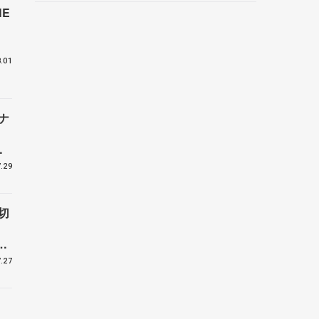
E
野村忠宏さんと対談
付
.01
ナ
ー
.29
切
受
.27