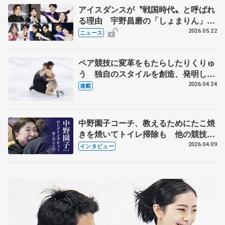
アイスダンスが〝戦国時代〟と呼ばれ
る理由 宇野昌磨の「しょまりん」ら
実力者が相次いで参戦 国内の競争激
2026.05.22
ニュース
化
ペア競技に変革をもたらしたりくりゅ
う 独自のスタイルを創造、発明した
【引退発表後②】
2026.04.24
連載
中野園子コーチ、教えるためにたこ焼
きを焼いてトイレ掃除も 他の競技に
も通用するという坂本花織の筋肉
2026.04.09
インタビュー