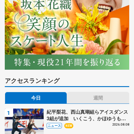
アクセスランキング
今日
週間
紀平梨花、西山真瑚組らアイスダンス
3組が追加 いくこう、かほゆうも、
木下グループ杯
2026.08.08
ニュース
NEW