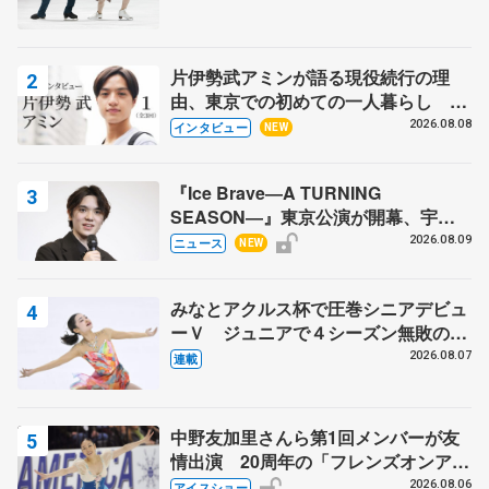
片伊勢武アミンが語る現役続行の理
由、東京での初めての一人暮らし 注
目スケーターの「今」に迫る
2026.08.08
インタビュー
NEW
『Ice Brave―A TURNING
SEASON―』東京公演が開幕、宇野
昌磨の『Ice Brave』にかける思いを
2026.08.09
ニュース
NEW
知る記事 5選
みなとアクルス杯で圧巻シニアデビュ
ーＶ ジュニアで４シーズン無敗の島
田麻央
2026.08.07
連載
中野友加里さんら第1回メンバーが友
情出演 20周年の「フレンズオンアイ
ス」 宮本賢二さん、有川梨絵さん、
2026.08.06
アイスショー