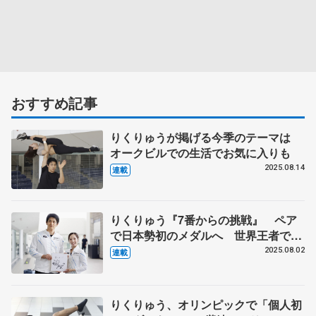
おすすめ記事
りくりゅうが掲げる今季のテーマは
オークビルでの生活でお気に入りも
2025.08.14
連載
りくりゅう『7番からの挑戦』 ペア
で日本勢初のメダルへ 世界王者でも
「守りに入らず」【ミラノ・コルティ
2025.08.02
連載
ナ冬季オリンピック開幕まで半年】
りくりゅう、オリンピックで「個人初