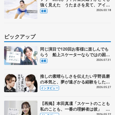
強く見えた うたまさを見て、アイス
ダンスをやる選手が出てきてほしい
2026.03.18
連載
【第5回・宮本賢二 表現の設計図】
ピックアップ
同じ演目で120回お客様に楽しんでも
らう 船上スケーターならではの困難
とは 影響あったPIW前キャプテン松
2026.07.31
連載
永さんの存在
推しの素晴らしさを伝えたい宇野昌磨
の本気と、夢が遠ざかる経験をした本
田真凜の覚悟
2026.05.27
インタビュー
【再掲】本田真凜「スケートのことも
私のことも、一番の理解者は彼」 引
退時の単独インタビューで語った競技
2026.05.22