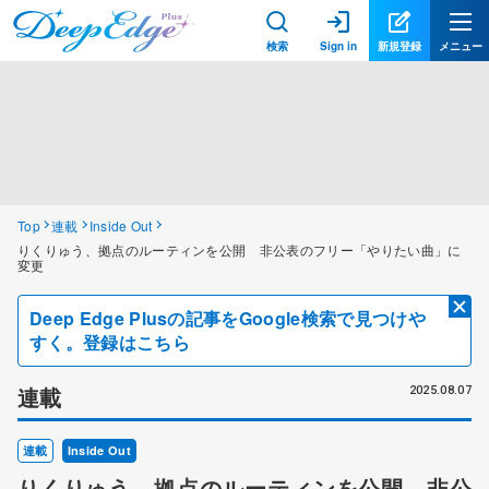
検索
Sign in
新規登録
メニュー
Top
連載
Inside Out
りくりゅう、拠点のルーティンを公開 非公表のフリー「やりたい曲」に
変更
Deep Edge Plusの記事をGoogle検索で見つけや
すく。登録はこちら
連載
2025.08.07
連載
Inside Out
りくりゅう、拠点のルーティンを公開 非公