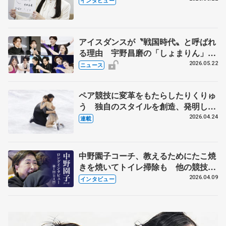
インタビュー
人生や家族、恋人、これからの夢…
アイスダンスが〝戦国時代〟と呼ばれ
る理由 宇野昌磨の「しょまりん」ら
実力者が相次いで参戦 国内の競争激
2026.05.22
ニュース
化
ペア競技に変革をもたらしたりくりゅ
う 独自のスタイルを創造、発明した
【引退発表後②】
2026.04.24
連載
中野園子コーチ、教えるためにたこ焼
きを焼いてトイレ掃除も 他の競技に
も通用するという坂本花織の筋肉
2026.04.09
インタビュー