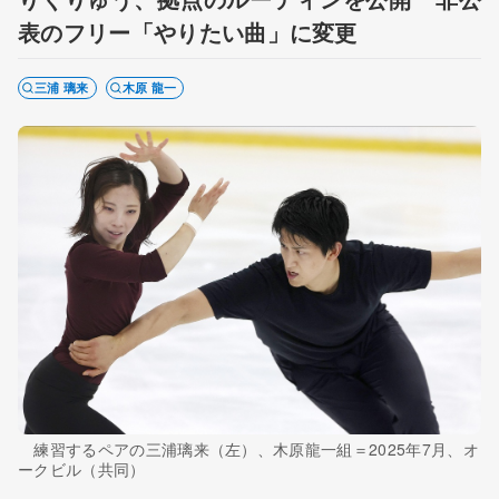
表のフリー「やりたい曲」に変更
三浦 璃来
木原 龍一
練習するペアの三浦璃来（左）、木原龍一組＝2025年7月、オ
ークビル（共同）