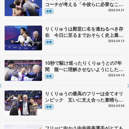
コーチが考える「今彼らに必要なこ
と」 【引退発表後①】
2026.04.21
連載
りくりゅうは殿堂に名を連ねるべき存
在 今日に至るまでおそらく史上最高
のペア【ミラノ・コルティナ冬季オリ
2026.04.13
連載
ンピック③】
10秒で駆け巡ったりくりゅうとの7年
間 龍一に理解させないようにした個
人戦SPの失敗 【ミラノ・コルティ
2026.04.10
連載
ナ冬季オリンピック②】
りくりゅうの最高のフリーは全てオリ
ンピック 互いに支え合った素晴らし
い団体戦チーム【ミラノ・コルティナ
2026.04.06
連載
冬季オリンピック①】
フリーに向かう中井亜美選手がとても