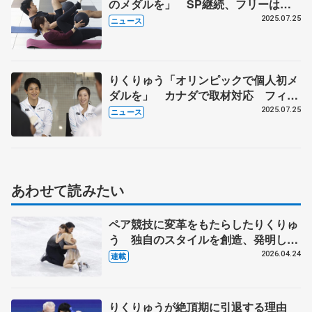
のメダルを」 SP継続、フリーは新
演目 フィギュアスケート・ペア三浦
2025.07.25
ニュース
璃来、木原龍一組【詳報】
りくりゅう「オリンピックで個人初メ
ダルを」 カナダで取材対応 フィギ
ュアスケート・ペアの三浦璃来、木原
2025.07.25
ニュース
龍一組
あわせて読みたい
ペア競技に変革をもたらしたりくりゅ
う 独自のスタイルを創造、発明した
【引退発表後②】
2026.04.24
連載
りくりゅうが絶頂期に引退する理由