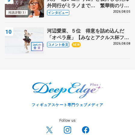
外同行がミラノまで… 繁華街のリン
クでは不良のお兄さんも味方に 小林
2026.08.05
インタビュー
芳子さんが振り返るスケート人生
河辺愛菜、５位 得意を詰め込んだ
「オペラ座」【みなとアクルス杯フリ
ー】
2026.08.08
コメント全文
NEW
フィギュアスケート専門ウェブメディア
Follow us