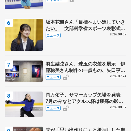
田村岳斗さんも
坂本花織さん「目標へまい進していき
たい」 文部科学省スポーツ表彰式で
代表謝辞
2026.08.07
ニュース
羽生結弦さん、珠玉の衣装を展示 伊
藤聡美さん制作の一点もの、矢口亨さ
んが撮影
2026.07.24
ニュース
岡万佑子、サマーカップ欠場を発表
7月のみなとアクルス杯は腰痛の影響
で
2026.08.07
ニュース
夫が「思い出作りに」と後押しした海