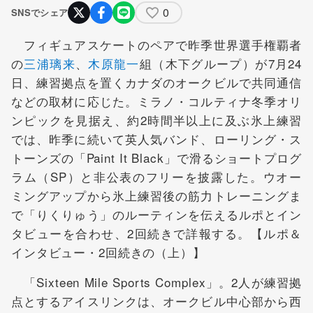
0
SNSでシェア
フィギュアスケートのペアで昨季世界選手権覇者
の
三浦璃来
、
木原龍一
組（木下グループ）が7月24
日、練習拠点を置くカナダのオークビルで共同通信
などの取材に応じた。ミラノ・コルティナ冬季オリ
ンピックを見据え、約2時間半以上に及ぶ氷上練習
では、昨季に続いて英人気バンド、ローリング・ス
トーンズの「Paint It Black」で滑るショートプログ
ラム（SP）と非公表のフリーを披露した。ウオー
ミングアップから氷上練習後の筋力トレーニングま
で「りくりゅう」のルーティンを伝えるルポとイン
タビューを合わせ、2回続きで詳報する。【ルポ＆
インタビュー・2回続きの（上）】
「Sixteen Mile Sports Complex」。2人が練習拠
点とするアイスリンクは、オークビル中心部から西