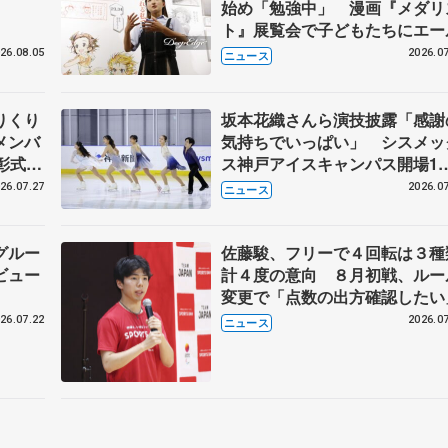
始め「勉強中」 漫画『メダリ
ト』展覧会で子どもたちにエー
26.08.05
2026.07
ニュース
りくり
坂本花織さんら演技披露「感謝
メンバ
気持ちでいっぱい」 シスメッ
彰式、
ス神戸アイスキャンパス開場1
野園子
年イベント
26.07.27
2026.07
ニュース
グルー
佐藤駿、フリーで４回転は３種
ビュー
計４度の意向 ８月初戦、ルー
変更で「点数の出方確認したい
26.07.22
2026.07
ニュース