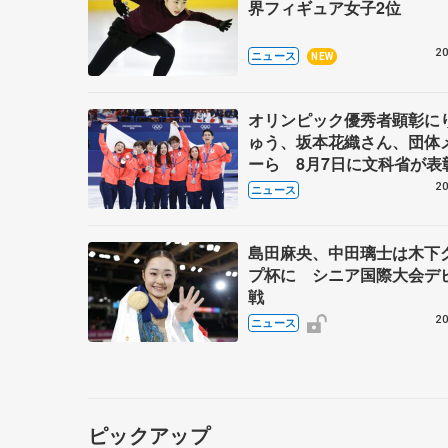
界フィギュア女子2位
20
ニュース
NEW
オリンピック優秀者顕彰に
ゅう、坂本花織さん、団体
ーら 8月7日に文科省が表
ブルーノ・マルコット、中
20
ニュース
らコーチも
島田麻央、中田璃士は木下
プ杯に シニア国際大会デ
戦
20
ニュース
ピックアップ