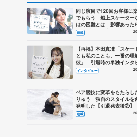
同じ演目で120回お客様に
でもらう 船上スケーター
はの困難とは 影響あったP
キャプテン松永さんの存在
20
連載
【再掲】本田真凜「スケー
とも私のことも、一番の理
彼」 引退時の単独インタ
で語った競技人生や家族、
20
インタビュー
これからの夢…
ペア競技に変革をもたらし
りゅう 独自のスタイルを
発明した【引退発表後②】
20
連載