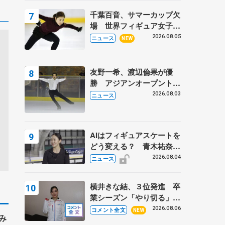
トロフィーフリー】
千葉百音、サマーカップ欠
場 世界フィギュア女子2
位
2026.08.05
ニュース
NEW
友野一希、渡辺倫果が優
勝 アジアンオープントロ
フィー
2026.08.03
ニュース
AIはフィギュアスケートを
どう変える？ 青木祐奈と
考える採点、トレーニング
2026.08.04
ニュース
の未来
横井きな結、３位発進 卒
業シーズン「やり切る」
【みなとアクルス杯SP】
2026.08.06
コメント全文
NEW
み