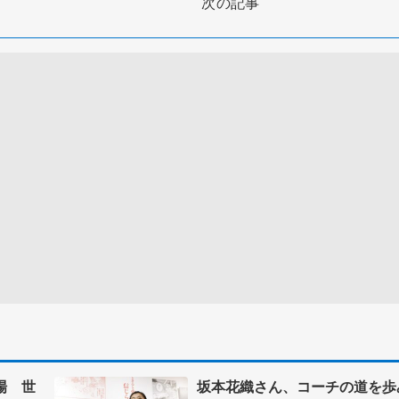
次の記事
場 世
坂本花織さん、コーチの道を歩