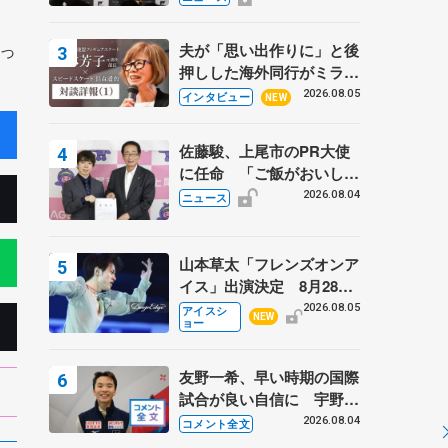
弟〟オリンピック3連覇の
野村忠宏さんと対談
っ
夫が「思い出作りに」と後
押しした海外同行がミラノ
まで… 繁華街のリンクで
2026.08.05
インタビュー
NEW
は不良のお兄さんも味方
に 小林芳子さんが振り返
佐藤駿、上尾市のPR大使
るスケート人生
に任命 「ご飯がおいし
く、住みやすいのが魅力」
2026.08.04
ニュース
山本草太「フレンズオンア
イス」出演決定 8月28日
（金）2公演のみ 荒川静
2026.08.05
アイスシ
NEW
ョー
香さんプロデュース、20
周年のアイスショー
友野一希、早い時期の国際
試合が良い自信に 宇野昌
磨の現役復帰に思っている
2026.08.04
コメント全文
こと 【アジアンオープン