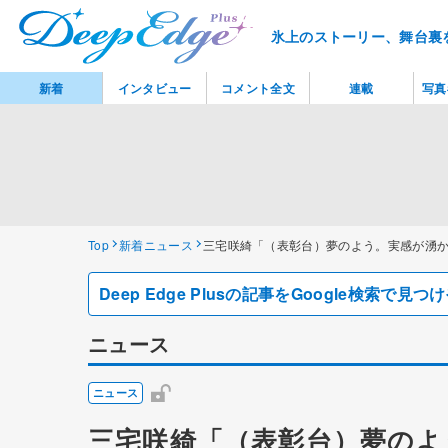
氷上のストーリー、舞台裏
新着
インタビュー
コメント全文
連載
写真
Top
新着ニュース
三宅咲綺「（表彰台）夢のよう。実感が湧
Deep Edge Plusの記事をGoogle検索で
ニュース
ニュース
三宅咲綺「（表彰台）夢のよ