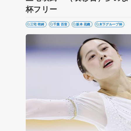
杯フリー
三宅 咲綺
千葉 百音
坂本 花織
木下グループ杯