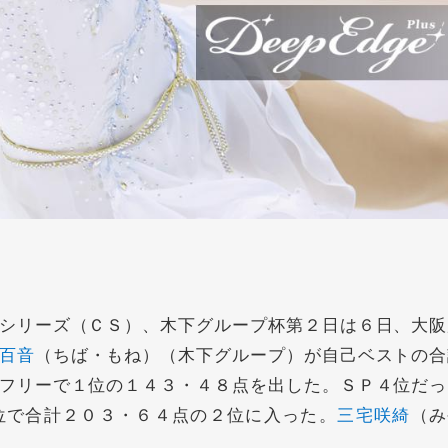
リーズ（ＣＳ）、木下グループ杯第２日は６日、大阪
百音
（ちば・もね）（木下グループ）が自己ベストの合
フリーで１位の１４３・４８点を出した。ＳＰ４位だっ
位で合計２０３・６４点の２位に入った。
三宅咲綺
（み