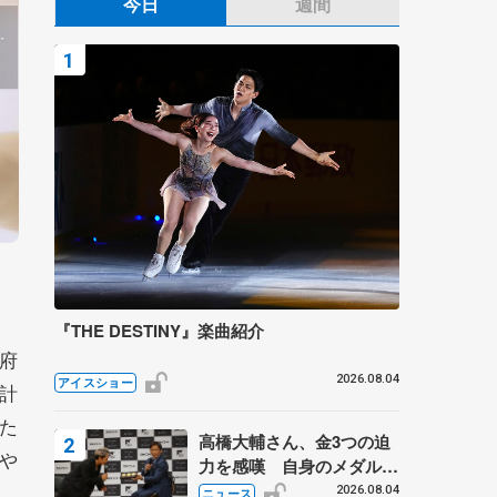
今日
週間
『THE DESTINY』楽曲紹介
府
2026.08.04
アイスショー
計
た
高橋大輔さん、金3つの迫
や
力を感嘆 自身のメダルは
「どちらに？」 〝リス兄
2026.08.04
ニュース