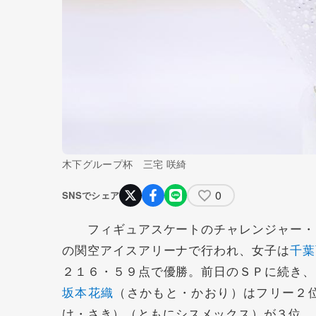
木下グループ杯 三宅 咲綺
0
SNSでシェア
フィギュアスケートのチャレンジャー・シ
の関空アイスアリーナで行われ、女子は
千葉
２１６・５９点で優勝。前日のＳＰに続き、
坂本花織
（さかもと・かおり）はフリー２
け・さき）（ともにシスメックス）が３位。