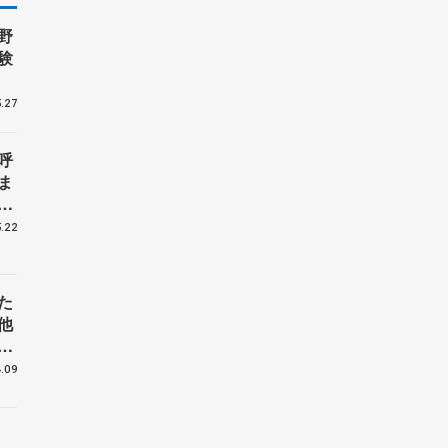
野
験
.27
呼
ま
戦
.22
た
他
花
.09