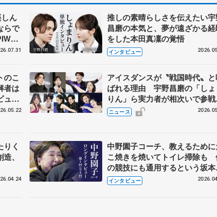
楽しん
推しの素晴らしさを伝えたい宇
ならで
昌磨の本気と、夢が遠ざかる経
IW前
をした本田真凜の覚悟
26.07.31
2026.05
インタビュー
トのこ
アイスダンスが〝戦国時代〟と
解者は
ばれる理由 宇野昌磨の「しょ
ビュー
りん」ら実力者が相次いで参
恋人、
国内の競争激化
26.05.22
2026.05
ニュース
たりく
中野園子コーチ、教えるために
創造、
こ焼きを焼いてトイレ掃除も 
の競技にも通用するという坂本
織の筋肉
26.04.24
2026.04
インタビュー