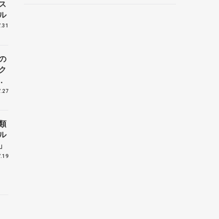
ス
ル
.31
の
ク
周
.27
類
ル
」
.19