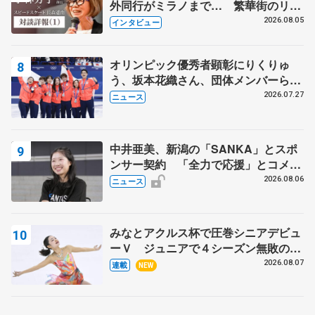
外同行がミラノまで… 繁華街のリン
クでは不良のお兄さんも味方に 小林
2026.08.05
インタビュー
芳子さんが振り返るスケート人生
オリンピック優秀者顕彰にりくりゅ
う、坂本花織さん、団体メンバーら
8月7日に文科省が表彰式、ブルーノ・
2026.07.27
ニュース
マルコット、中野園子らコーチも
中井亜美、新潟の「SANKA」とスポ
ンサー契約 「全力で応援」とコメン
ト
2026.08.06
ニュース
みなとアクルス杯で圧巻シニアデビュ
ーＶ ジュニアで４シーズン無敗の島
田麻央
2026.08.07
連載
NEW