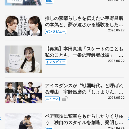
とは 影響あったPIW前キャプテン松
連載
永さんの存在
推しの素晴らしさを伝えたい宇野昌磨
の本気と、夢が遠ざかる経験をした本
田真凜の覚悟
2026.05.27
インタビュー
【再掲】本田真凜「スケートのことも
私のことも、一番の理解者は彼」 引
退時の単独インタビューで語った競技
2026.05.22
インタビュー
人生や家族、恋人、これからの夢…
アイスダンスが〝戦国時代〟と呼ばれ
る理由 宇野昌磨の「しょまりん」ら
実力者が相次いで参戦 国内の競争激
2026.05.22
ニュース
化
ペア競技に変革をもたらしたりくりゅ
う 独自のスタイルを創造、発明した
【引退発表後②】
2026.04.24