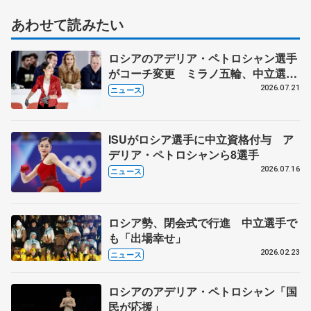
あわせて読みたい
ロシアのアデリア・ペトロシャン選手
がコーチ変更 ミラノ五輪、中立選手
で6位入賞
2026.07.21
ニュース
ISUがロシア選手に中立資格付与 ア
デリア・ペトロシャンら8選手
2026.07.16
ニュース
ロシア勢、閉会式で行進 中立選手で
も「出場幸せ」
2026.02.23
ニュース
ロシアのアデリア・ペトロシャン「国
民が応援」