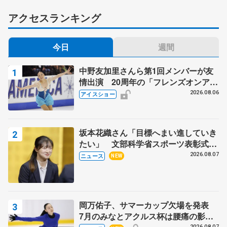
アクセスランキング
今日
週間
中野友加里さんら第1回メンバーが友
情出演 20周年の「フレンズオンアイ
ス」 宮本賢二さん、有川梨絵さん、
2026.08.06
アイスショー
田村岳斗さんも
坂本花織さん「目標へまい進していき
たい」 文部科学省スポーツ表彰式で
代表謝辞
2026.08.07
ニュース
NEW
岡万佑子、サマーカップ欠場を発表
7月のみなとアクルス杯は腰痛の影響
2026.08.07