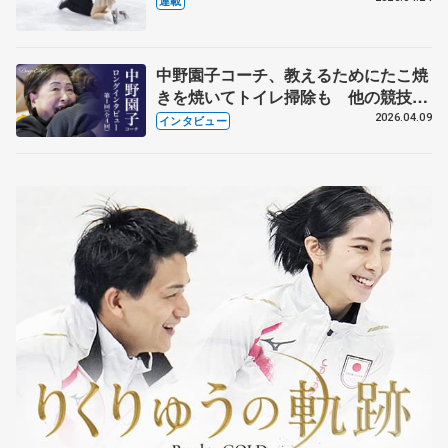
連載
中野園子コーチ、教えるためにたこ焼
きを焼いてトイレ掃除も 他の競技に
も通用するという坂本花織の筋肉
2026.04.09
インタビュー