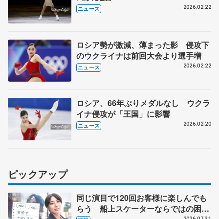
2026.02.22
ニュース
ロシア勢が激減、薄まった影 侵攻下
のウクライナは前回大会より選手増
2026.02.22
ニュース
ロシア、66年ぶりメダルなし ウクラ
イナ侵攻が「王国」に影響
2026.02.20
ニュース
ピックアップ
同じ演目で120回お客様に楽しんでも
らう 船上スケーターならではの困難
2026.07.31