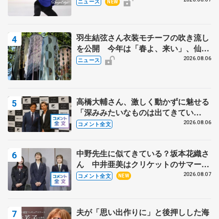
で
ニュース
NEW
羽生結弦さん衣装モチーフの吹き流し
を公開 今年は「春よ、来い」、仙台
の瑞鳳殿
2026.08.06
ニュース
高橋大輔さん、激しく動かずに魅せる
「深みみたいなものは出てきてい
る？」 〝兄さん〟と慕うレジェンド
2026.08.06
コメント全文
野村忠宏さんと和気あいあい
中野先生に似てきている？坂本花織さ
ん 中井亜美はクリケットのサマーキ
ャンプに 島田麻央はたくさん試合に
2026.08.07
コメント全文
NEW
出て国際大会へ【文部科学省スポーツ
表彰式】
夫が「思い出作りに」と後押しした海