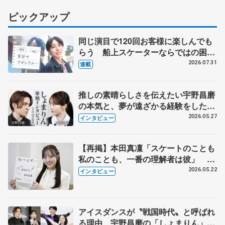
ピックアップ
同じ演目で120回お客様に楽しんでも
らう 船上スケーターならではの困難
とは 影響あったPIW前キャプテン松
2026.07.31
連載
永さんの存在
推しの素晴らしさを伝えたい宇野昌磨
の本気と、夢が遠ざかる経験をした本
田真凜の覚悟
2026.05.27
インタビュー
【再掲】本田真凜「スケートのことも
私のことも、一番の理解者は彼」 引
退時の単独インタビューで語った競技
2026.05.22
インタビュー
人生や家族、恋人、これからの夢…
アイスダンスが〝戦国時代〟と呼ばれ
る理由 宇野昌磨の「しょまりん」ら