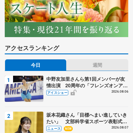
アクセスランキング
今日
週間
中野友加里さんら第1回メンバーが友
情出演 20周年の「フレンズオンアイ
ス」 宮本賢二さん、有川梨絵さん、
2026.08.06
アイスショー
田村岳斗さんも
坂本花織さん「目標へまい進していき
たい」 文部科学省スポーツ表彰式で
代表謝辞
2026.08.07
ニュース
NEW