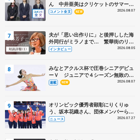
ん 中井亜美はクリケットのサマーキ
ャンプに 島田麻央はたくさん試合に
2026.08.07
コメント全文
NEW
出て国際大会へ【文部科学省スポーツ
表彰式】
夫が「思い出作りに」と後押しした海
外同行がミラノまで… 繁華街のリン
クでは不良のお兄さんも味方に 小林
2026.08.05
インタビュー
芳子さんが振り返るスケート人生
みなとアクルス杯で圧巻シニアデビュ
ーＶ ジュニアで４シーズン無敗の島
田麻央
2026.08.07
連載
NEW
オリンピック優秀者顕彰にりくりゅ
う、坂本花織さん、団体メンバーら
8月7日に文科省が表彰式、ブルーノ・
2026.07.27
ニュース
マルコット、中野園子らコーチも