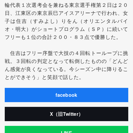
輪代表１次選考会を兼ねる東京選手権第２日は２０
日、江東区の東京辰巳アイスアリーナで行われ、女
子は住吉（すみよし）りをん（オリエンタルバイ
オ・明大）がショートプログラム（ＳＰ）に続いて
フリーも１位の合計２００・８３点で優勝した。
住吉はフリー序盤で大技の４回転トーループに挑
戦。３回転の判定となって転倒したものの「どんど
ん感覚が良くなっている。今シーズン中に降りるこ
とができそう」と笑顔で話した。
facebook
X（旧Twitter）
LINE