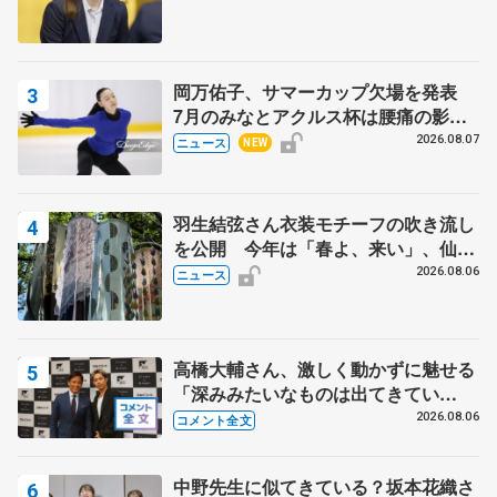
岡万佑子、サマーカップ欠場を発表
7月のみなとアクルス杯は腰痛の影響
で
2026.08.07
ニュース
NEW
羽生結弦さん衣装モチーフの吹き流し
を公開 今年は「春よ、来い」、仙台
の瑞鳳殿
2026.08.06
ニュース
高橋大輔さん、激しく動かずに魅せる
「深みみたいなものは出てきてい
る？」 〝兄さん〟と慕うレジェンド
2026.08.06
コメント全文
野村忠宏さんと和気あいあい
中野先生に似てきている？坂本花織さ