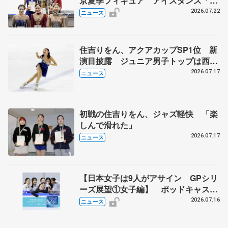
京夏季フィギュア アイスダンス「か
ほゆう」や矢島榛乃、北村凌大組も
2026.07.22
ニュース
住吉りをん、アクアカップSP1位 新
演目披露 ジュニア男子トップは西野
太翔
2026.07.17
ニュース
初戦の住吉りをん、ジャズ軽快 「楽
しんで滑れた」
2026.07.17
ニュース
【日本女子は9人がアサイン GPシリ
ーズ展望①女子編】 ポッドキャスト
#72を配信
2026.07.16
ニュース