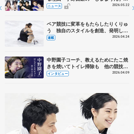
実力者が相次いで参戦 国内の競争激
2026.05.22
ニュース
化
ペア競技に変革をもたらしたりくりゅ
う 独自のスタイルを創造、発明した
【引退発表後②】
2026.04.24
連載
中野園子コーチ、教えるためにたこ焼
きを焼いてトイレ掃除も 他の競技に
も通用するという坂本花織の筋肉
2026.04.09
インタビュー