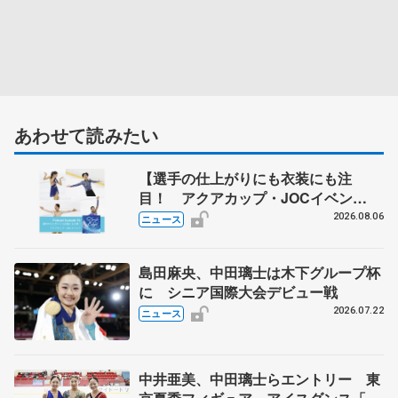
あわせて読みたい
【選手の仕上がりにも衣装にも注
目！ アクアカップ・JOCイベン
ト】 ポッドキャスト#76を配信
2026.08.06
ニュース
島田麻央、中田璃士は木下グループ杯
に シニア国際大会デビュー戦
2026.07.22
ニュース
中井亜美、中田璃士らエントリー 東