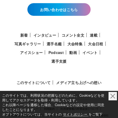
お問い合わせはこちら
新着
インタビュー
コメント全文
連載
写真ギャラリー
選手名鑑
大会特集
大会日程
アイスショー
Podcast
動画
イベント
選手支援
このサイトについて
メディア立ち上げへの想い
このサイトでは、利用状況の把握などのために、Cookieなどを使
用してアクセスデータを取得・利用しています。
これ以降ページを遷移した場合、Cookieなどの設定や使用に同意
したことになります。
サイトポリシー
利用規約
利用者情報の外部送信について
オプトアウトについては、当サイトの
サイトポリシー
をご覧下
特定商取引法に基づく表示について
Deep Edge
一般社団法人共同通信社