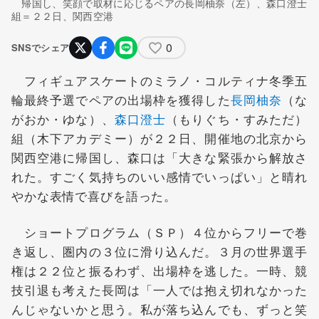
帰国し、笑顔で取材に応じるペアの長岡柚奈（左）、森口澄士
組＝２２日、関西空港
0
SNSでシェア
フィギュアスケートのミラノ・コルティナ冬季五
輪最終予選でペアの出場枠を獲得した
長岡柚奈
（な
がおか・ゆな）、
森口澄士
（もりぐち・すみただ）
組（木下アカデミー）が２２日、開催地の北京から
関西空港に帰国し、森口は「大きな緊張から解放さ
れた。すごく気持ちのいい感情でいっぱい」と晴れ
やかな表情で喜びを語った。
ショートプログラム（ＳＰ）４位からフリーで巻
き返し、圏内の３位に滑り込んだ。３月の世界選手
権は２２位と振るわず、出場枠を逃した。一時、競
技引退も考えた長岡は「一人では抱え切れなかった
んじゃないかと思う。私が落ち込んでも、ずっと笑