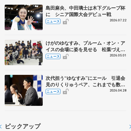
島田麻央、中田璃士は木下グループ杯
に シニア国際大会デビュー戦
2026.07.22
ニュース
けがのゆなすみ、ブルーム・オン・ア
イスの会場に姿を見せる 松葉づえの
長岡、ファンに「早く治して、また元
2026.05.01
ニュース
気に滑りたい」
次代担う“ゆなすみ”にエール 引退会
見のりくりゅうペア、これまでも数々
の助言
2026.04.28
ニュース
ピックアップ