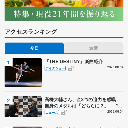
アクセスランキング
今日
週間
『THE DESTINY』楽曲紹介
2026.08.04
アイスショー
高橋大輔さん、金3つの迫力を感嘆
自身のメダルは「どちらに？」 〝リ
ス兄弟〟オリンピック3連覇の野村忠
2026.08.04
ニュース
宏さんと対談