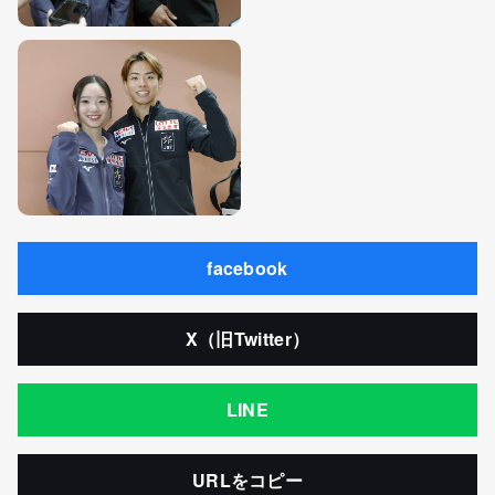
facebook
X（旧Twitter）
LINE
URLをコピー