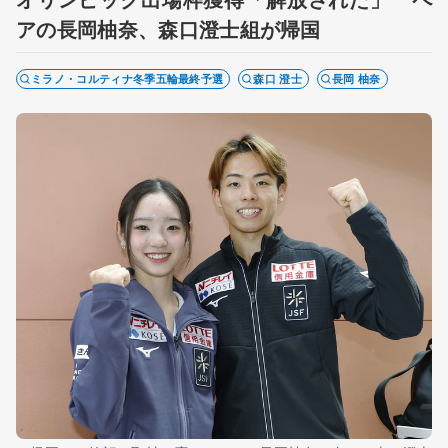
アの長岡柚奈、森口澄士組が帰国
ミラノ・コルティナ冬季五輪最終予選
森口 澄士
長岡 柚奈