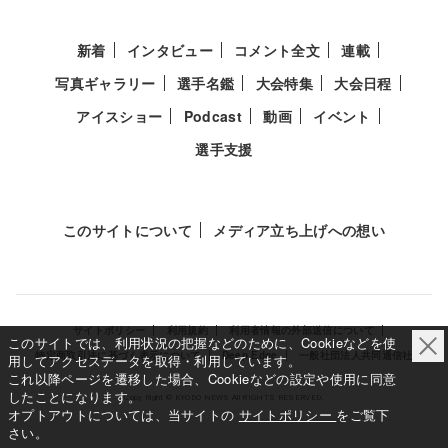
新着
インタビュー
コメント全文
連載
写真ギャラリー
選手名鑑
大会特集
大会日程
アイスショー
Podcast
動画
イベント
選手支援
このサイトについて
メディア立ち上げへの想い
サイトポリシー
利用規約
利用者情報の外部送信について
このサイトでは、利用状況の把握などのために、Cookieなどを使
特定商取引法に基づく表示について
Deep Edge
一般社団法人共同通信社
用してアクセスデータを取得・利用しています。
これ以降ページを遷移した場合、Cookieなどの設定や使用に同意
したことになります。
Copy Right © KYODO NEWS All RIGHTS RESERVED.
オプトアウトについては、当サイトの
サイトポリシー
をご覧下
さい。