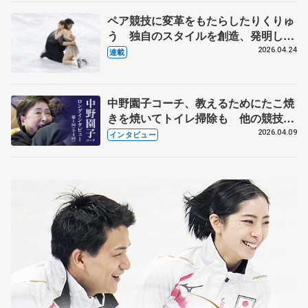
ペア競技に変革をもたらしたりくりゅ
う 独自のスタイルを創造、発明した
【引退発表後②】
2026.04.24
連載
中野園子コーチ、教えるためにたこ焼
きを焼いてトイレ掃除も 他の競技に
も通用するという坂本花織の筋肉
2026.04.09
インタビュー