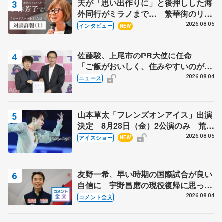
夫が「思い出作りに」と後押しした海
外同行がミラノまで… 繁華街のリン
クでは不良のお兄さんも味方に 小林
2026.08.05
インタビュー
NEW
芳子さんが振り返るスケート人生
佐藤駿、上尾市のPR大使に任命
「ご飯がおいしく、住みやすいのが魅
力」
2026.08.04
ニュース
山本草太「フレンズオンアイス」出演
決定 8月28日（金）2公演のみ 荒川
静香さんプロデュース、20周年のアイ
2026.08.05
アイスショー
NEW
スショー
友野一希、早い時期の国際試合が良い
自信に 宇野昌磨の現役復帰に思って
いること 【アジアンオープントロフ
2026.08.04
コメント全文
ィーフリー】