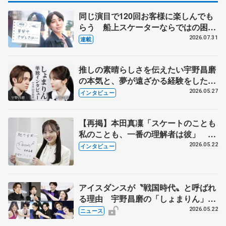
同じ演目で120回お客様に楽しんでも
らう 船上スケーターならではの困難
とは 影響あったPIW前キャプテン松
2026.07.31
連載
永さんの存在
推しの素晴らしさを伝えたい宇野昌磨
の本気と、夢が遠ざかる経験をした本
田真凜の覚悟
2026.05.27
インタビュー
【再掲】本田真凜「スケートのことも
私のことも、一番の理解者は彼」 引
退時の単独インタビューで語った競技
2026.05.22
インタビュー
人生や家族、恋人、これからの夢…
アイスダンスが〝戦国時代〟と呼ばれ
る理由 宇野昌磨の「しょまりん」ら
実力者が相次いで参戦 国内の競争激
2026.05.22
ニュース
化