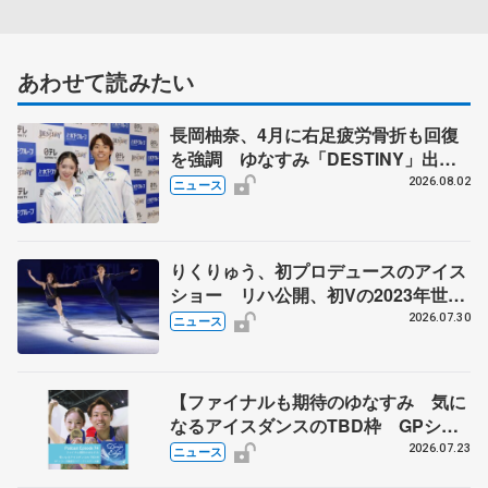
あわせて読みたい
長岡柚奈、4月に右足疲労骨折も回復
を強調 ゆなすみ「DESTINY」出
演、森口澄士「力を合わせて」
2026.08.02
ニュース
りくりゅう、初プロデュースのアイス
ショー リハ公開、初Vの2023年世界
選手権のSP披露 ハゼボロ、チョク
2026.07.30
ニュース
ベイら豪華メンバーが来日
【ファイナルも期待のゆなすみ 気に
なるアイスダンスのTBD枠 GPシリ
ーズ展望③ペア・アイスダンス編】
2026.07.23
ニュース
ポッドキャスト#74を配信