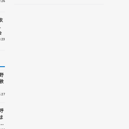
.26
依
ュ
会
.23
野
験
.27
呼
ま
戦