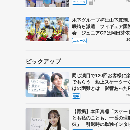
権を受け
20
ニュース
木下グループ杯に山下真瑚
咲綺ら派遣 フィギュア国
会 ジュニアGPは岡田芽
万佑子ら2戦目出場へ
20
ニュース
ピックアップ
同じ演目で120回お客様に
でもらう 船上スケーター
はの困難とは 影響あったP
キャプテン松永さんの存在
20
連載
【再掲】本田真凜「スケー
とも私のことも、一番の理
彼」 引退時の単独インタ