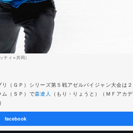
ッティ＝共同）
リ（ＧＰ）シリーズ第５戦アゼルバイジャン大会は２
ラム（ＳＰ）で
森遼人
（もり・りょうと）（ＭＦアカデ
）
facebook