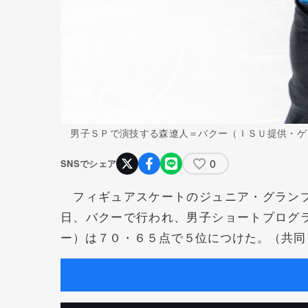
男子ＳＰで演技する森遼人＝バクー（ＩＳＵ提供・ゲ
0
SNSでシェア
フィギュアスケートのジュニア・グランプ
日、バクーで行われ、男子ショートプログ
ー）は７０・６５点で５位につけた。（共同