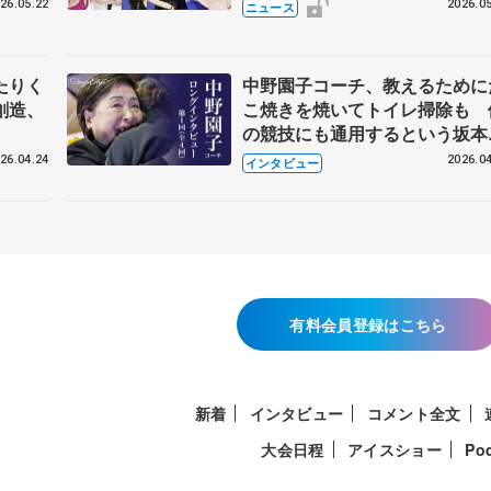
恋人、
国内の競争激化
26.05.22
2026.05
ニュース
たりく
中野園子コーチ、教えるために
創造、
こ焼きを焼いてトイレ掃除も 
の競技にも通用するという坂本
織の筋肉
26.04.24
2026.04
インタビュー
有料会員登録はこちら
新着
インタビュー
コメント全文
大会日程
アイスショー
Po