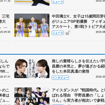
25.11.25
2025.09
ニュース
、三宅
中田璃士V、女子は15歳岡田芽
際大
がジュニアGP初優勝 フィギ
依、岡
アスケート、第1戦ラトビア大
25.09.03
2025.08
ニュース
楽しん
推しの素晴らしさを伝えたい宇
ならで
昌磨の本気と、夢が遠ざかる経
IW前
をした本田真凜の覚悟
26.07.31
2026.05
インタビュー
トのこ
アイスダンスが〝戦国時代〟と
解者は
ばれる理由 宇野昌磨の「しょ
ビュー
りん」ら実力者が相次いで参