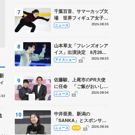
千葉百音、サマーカップ欠
場 世界フィギュア女子2
位
2026.08.05
ニュース
山本草太「フレンズオンア
イス」出演決定 8月28日
（金）2公演のみ 荒川静
2026.08.05
アイスショー
香さんプロデュース、20
周年のアイスショー
新
佐藤駿、上尾市のPR大使
ィ
に任命 「ご飯がおいし
く、住みやすいのが魅力」
2026.08.04
ニュース
.03
中井亜美、新潟の
戦
「SANKA」とスポンサー
契約 「全力で応援」とコ
2026.08.06
ニュース
NEW
メント