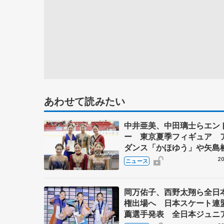
あわせて読みたい
中井亜美、中田璃士らエン
ー 東京夏季フィギュア 
ダンス「かほゆう」や矢島
北村凌大組も
20
ニュース
岡万佑子、西野太翔ら全日
権出場へ 日本スケート連
薦選手発表 全日本ジュニ