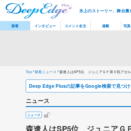
氷上のストーリー、舞台裏
新着
インタビュー
コメント全文
連載
写真
Top
新着ニュース
森遼人はSP5位 ジュニアＧＰ第５戦アゼ
Deep Edge Plusの記事をGoogle検索で
ニュース
ニュース
森遼人はSP5位 ジュニアＧ