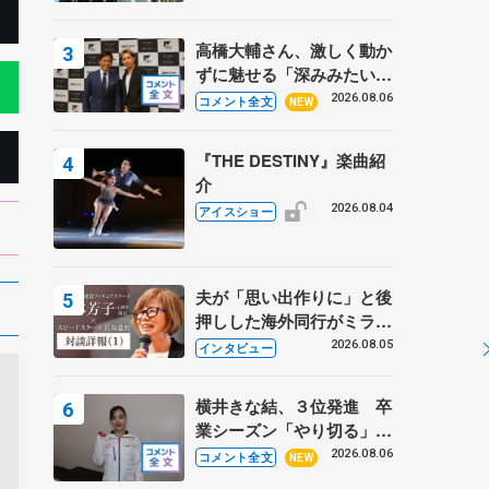
高橋大輔さん、激しく動か
ずに魅せる「深みみたいな
ものは出てきている？」
2026.08.06
コメント全文
NEW
〝兄さん〟と慕うレジェン
ド野村忠宏さんと和気あい
『THE DESTINY』楽曲紹
あい
介
2026.08.04
アイスショー
夫が「思い出作りに」と後
押しした海外同行がミラノ
まで… 繁華街のリンクで
2026.08.05
インタビュー
は不良のお兄さんも味方
に 小林芳子さんが振り返
横井きな結、３位発進 卒
るスケート人生
業シーズン「やり切る」
【みなとアクルス杯SP】
2026.08.06
コメント全文
NEW