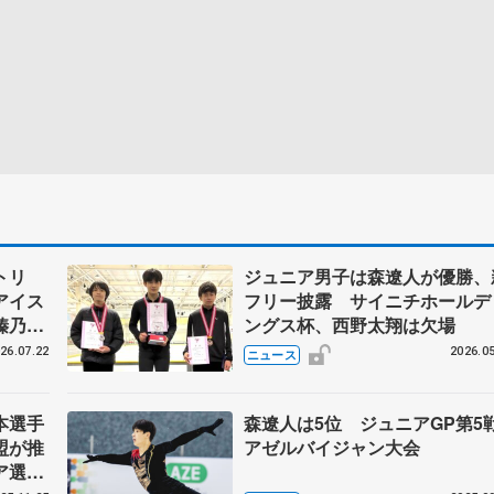
トリ
ジュニア男子は森遼人が優勝、
アイス
フリー披露 サイニチホールデ
榛乃、
ングス杯、西野太翔は欠場
26.07.22
2026.05
ニュース
本選手
森遼人は5位 ジュニアGP第5
盟が推
アゼルバイジャン大会
ア選手