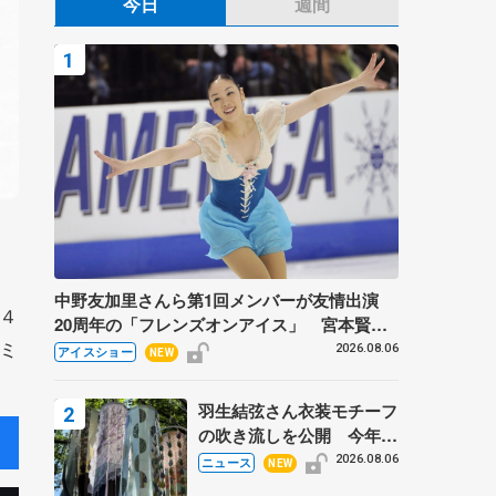
今日
週間
中野友加里さんら第1回メンバーが友情出演
４
20周年の「フレンズオンアイス」 宮本賢二
ミ
さん、有川梨絵さん、田村岳斗さんも
2026.08.06
アイスショー
NEW
羽生結弦さん衣装モチーフ
の吹き流しを公開 今年は
「春よ、来い」、仙台の瑞
2026.08.06
ニュース
NEW
鳳殿