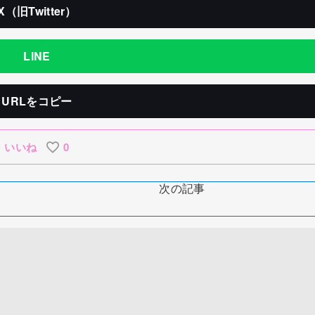
X（旧Twitter）
LINE
URLをコピー
いいね
0
次の記事