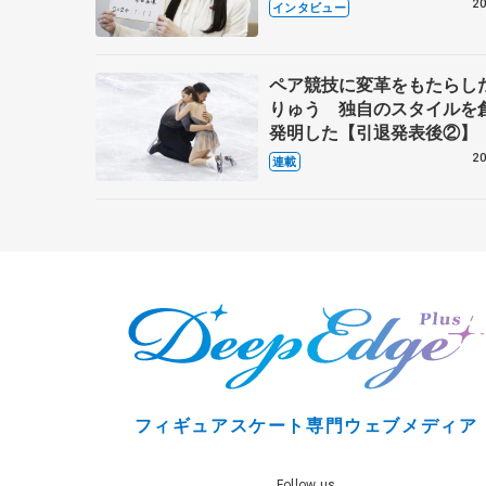
で語った競技人生や家族、
20
インタビュー
これからの夢…
ペア競技に変革をもたらし
りゅう 独自のスタイルを
発明した【引退発表後②】
20
連載
フィギュアスケート専門ウェブメディア
Follow us