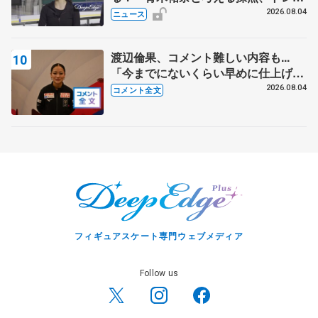
ニングの未来
2026.08.04
ニュース
渡辺倫果、コメント難しい内容も...
「今までにないくらい早めに仕上げら
れている」 【アジアンオープントロ
2026.08.04
コメント全文
フィー女子フリー】
フィギュアスケート専門ウェブメディア
Follow us