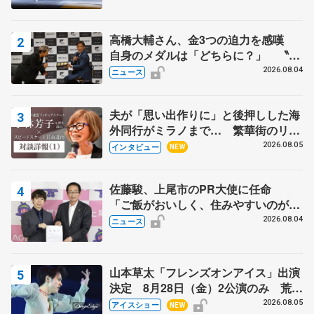
高橋大輔さん、金3つの迫力を感嘆
自身のメダルは「どちらに？」 〝リ
ス兄弟〟オリンピック3連覇の野村忠
2026.08.04
ニュース
宏さんと対談
夫が「思い出作りに」と後押しした海
外同行がミラノまで… 繁華街のリン
クでは不良のお兄さんも味方に 小林
2026.08.05
インタビュー
NEW
芳子さんが振り返るスケート人生
佐藤駿、上尾市のPR大使に任命
「ご飯がおいしく、住みやすいのが魅
力」
2026.08.04
ニュース
山本草太「フレンズオンアイス」出演
決定 8月28日（金）2公演のみ 荒川
静香さんプロデュース、20周年のアイ
2026.08.05
アイスショー
NEW