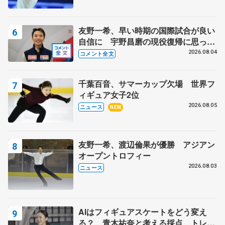
スショー
友野一希、早い時期の国際試合が良い
自信に 宇野昌磨の現役復帰に思って
いること 【アジアンオープントロフ
2026.08.04
コメント全文
ィーフリー後】
千葉百音、サマーカップ欠場 世界フ
ィギュア女子2位
2026.08.05
ニュース
NEW
友野一希、渡辺倫果が優勝 アジアン
オープントロフィー
2026.08.03
ニュース
AIはフィギュアスケートをどう変え
る？ 青木祐奈と考える採点、トレー