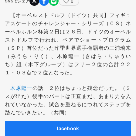
0
SNSでシェア
【オーベルストドルフ（ドイツ）共同】フィギュ
アスケートのチャレンジャー・シリーズ（ＣＳ）ネ
ーベルホルン杯第２日は２６日、ドイツのオーベル
ストドルフで行われ、ペアでショートプログラム
（ＳＰ）首位だった昨季世界選手権覇者の
三浦璃来
（みうら・りく）、
木原龍一
（きはら・りゅうい
ち）組（木下グループ）はフリー２位の合計２２
１・０３点で２位となった。
木原龍一
の話 ２位はちょっと残念だった。（ミ
スが出た）後半のパートは正直まだ、あまり力を入
れていなかった。試合を重ねるにつれてステップを
踏んでいきたい。（共同）
facebook