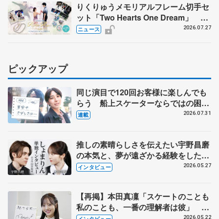
りくりゅうメモリアルフレーム切手セ
ット「Two Hearts One Dream」 受
注生産、7月29日受け付け開始
2026.07.27
ニュース
ピックアップ
同じ演目で120回お客様に楽しんでも
らう 船上スケーターならではの困難
とは 影響あったPIW前キャプテン松
2026.07.31
連載
永さんの存在
推しの素晴らしさを伝えたい宇野昌磨
の本気と、夢が遠ざかる経験をした本
田真凜の覚悟
2026.05.27
インタビュー
【再掲】本田真凜「スケートのことも
私のことも、一番の理解者は彼」 引
退時の単独インタビューで語った競技
2026.05.22
インタビュー