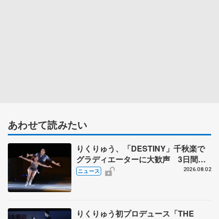
あわせて読みたい
りくりゅう、「DESTINY」千秋楽で
グラディエーターに大歓声 3日間の
計4公演で延べ約１万8千人動員、三浦
2026.08.02
ニュース
璃来さん感極まる
りくりゅう初プロデュース「THE