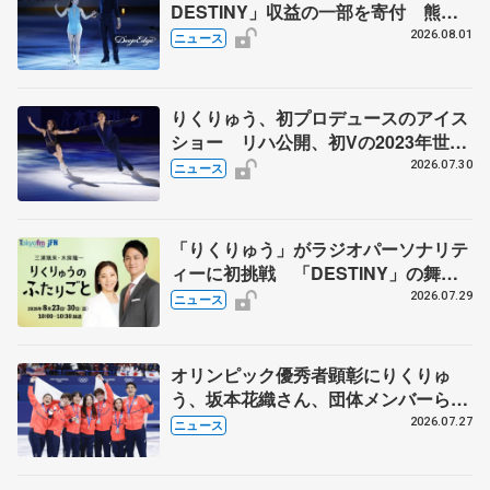
DESTINY」収益の一部を寄付 熊本
地震、被災者支援
2026.08.01
ニュース
りくりゅう、初プロデュースのアイス
ショー リハ公開、初Vの2023年世界
選手権のSP披露 ハゼボロ、チョク
2026.07.30
ニュース
ベイら豪華メンバーが来日
「りくりゅう」がラジオパーソナリテ
ィーに初挑戦 「DESTINY」の舞台
裏エピソードも
2026.07.29
ニュース
オリンピック優秀者顕彰にりくりゅ
う、坂本花織さん、団体メンバーら
8月7日に文科省が表彰式、ブルーノ・
2026.07.27
ニュース
マルコット、中野園子らコーチも