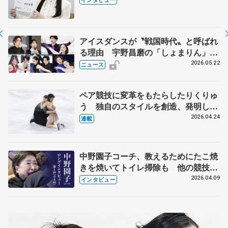
人生や家族、恋人、これからの夢…
アイスダンスが〝戦国時代〟と呼ばれ
る理由 宇野昌磨の「しょまりん」ら
実力者が相次いで参戦 国内の競争激
2026.05.22
ニュース
化
ペア競技に変革をもたらしたりくりゅ
う 独自のスタイルを創造、発明した
【引退発表後②】
2026.04.24
連載
中野園子コーチ、教えるためにたこ焼
きを焼いてトイレ掃除も 他の競技に
も通用するという坂本花織の筋肉
2026.04.09
インタビュー