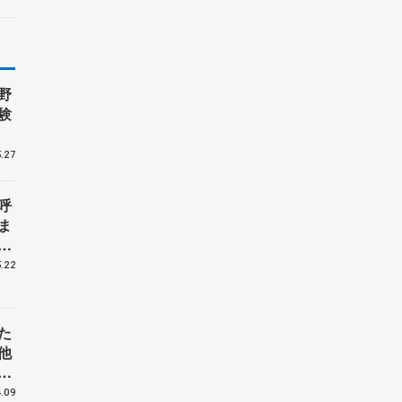
野
験
.27
呼
ま
戦
.22
た
他
花
.09