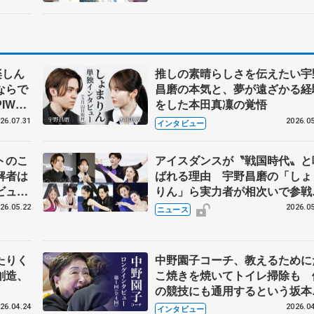
楽しん
推しの素晴らしさを伝えたい宇
ならで
昌磨の本気と、夢が遠ざかる経
IW前
をした本田真凜の覚悟
26.07.31
2026.05
インタビュー
トのこ
アイスダンスが〝戦国時代〟と
解者は
ばれる理由 宇野昌磨の「しょ
ビュー
りん」ら実力者が相次いで参
恋人、
国内の競争激化
26.05.22
2026.05
ニュース
たりく
中野園子コーチ、教えるために
創造、
こ焼きを焼いてトイレ掃除も 
の競技にも通用するという坂本
織の筋肉
26.04.24
2026.04
インタビュー