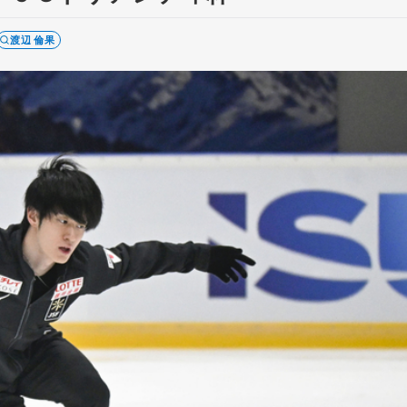
渡辺 倫果