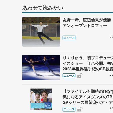
あわせて読みたい
友野一希、渡辺倫果が優勝
アンオープントロフィー
20
ニュース
りくりゅう、初プロデュー
イスショー リハ公開、初
2023年世界選手権のSP披
ゼボロ、チョクベイら豪華
20
ニュース
ーが来日
【ファイナルも期待のゆ
気になるアイスダンスのT
GPシリーズ展望③ペア・
ダンス編】 ポッドキャスト
20
ニュース