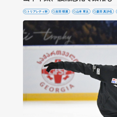
トリアレティ杯
吉田 唄菜
山本 草太
森田 真沙也