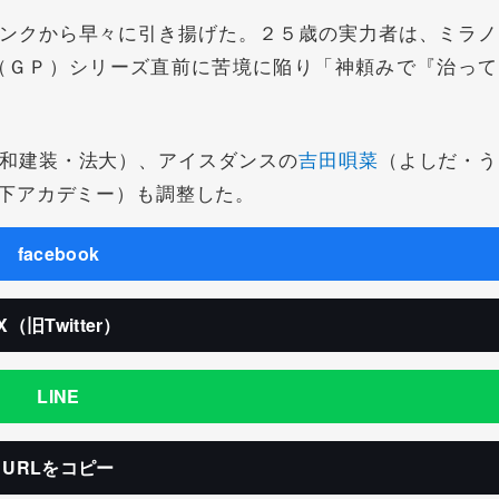
ンクから早々に引き揚げた。２５歳の実力者は、ミラノ
（ＧＰ）シリーズ直前に苦境に陥り「神頼みで『治って
和建装・法大）、アイスダンスの
吉田唄菜
（よしだ・う
下アカデミー）も調整した。
facebook
X（旧Twitter）
LINE
URLをコピー