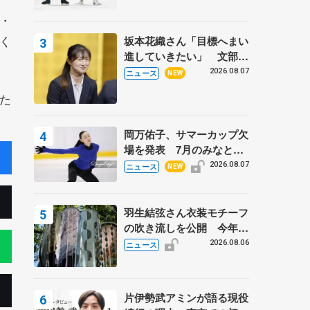
・
く
坂本花織さん「目標へまい
進していきたい」 文部科
学省スポーツ表彰式で代表
2026.08.07
ニュース
NEW
謝辞
た
岡万佑子、サマーカップ欠
場を発表 7月のみなとア
クルス杯は腰痛の影響で
2026.08.07
ニュース
NEW
羽生結弦さん衣装モチーフ
の吹き流しを公開 今年は
「春よ、来い」、仙台の瑞
2026.08.06
ニュース
鳳殿
片伊勢武アミンが語る現役