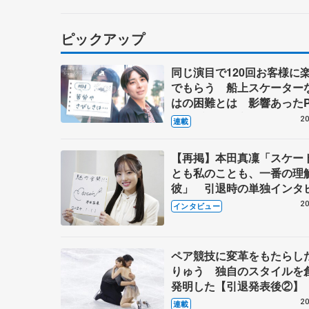
を配信
ピックアップ
同じ演目で120回お客様に
でもらう 船上スケーター
はの困難とは 影響あったP
キャプテン松永さんの存在
20
連載
【再掲】本田真凜「スケー
とも私のことも、一番の理
彼」 引退時の単独インタ
で語った競技人生や家族、
20
インタビュー
これからの夢…
ペア競技に変革をもたらし
りゅう 独自のスタイルを
発明した【引退発表後②】
20
連載