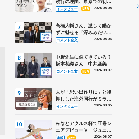
続行の理由、東京での初め
ての一人暮らし 注目スケ
2026.08.08
インタビュー
NEW
ーターの「今」に迫る
高橋大輔さん、激しく動か
ずに魅せる「深みみたいな
ものは出てきている？」
2026.08.06
コメント全文
〝兄さん〟と慕うレジェン
ド野村忠宏さんと和気あい
中野先生に似てきている？
あい
坂本花織さん 中井亜美は
クリケットのサマーキャン
2026.08.07
コメント全文
NEW
プに 島田麻央はたくさん
試合に出て国際大会へ【文
部科学省スポーツ表彰
夫が「思い出作りに」と後
式】
押しした海外同行がミラノ
まで… 繁華街のリンクで
2026.08.05
インタビュー
は不良のお兄さんも味方
に 小林芳子さんが振り返
みなとアクルス杯で圧巻シ
るスケート人生
ニアデビューＶ ジュニア
で４シーズン無敗の島田麻
2026.08.07
連載
NEW