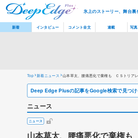
氷上のストーリー、舞台裏
新着
インタビュー
コメント全文
連載
写真
Top
新着ニュース
山本草太、腰痛悪化で棄権も ＣＳトリア
Deep Edge Plusの記事をGoogle検索で
ニュース
ニュース
山本草太、腰痛悪化で棄権も