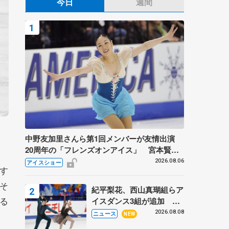
今日
週間
中野友加里さんら第1回メンバーが友情出演
20周年の「フレンズオンアイス」 宮本賢二
さん、有川梨絵さん、田村岳斗さんも
2026.08.06
アイスショー
す
そ
紀平梨花、西山真瑚組らア
る
イスダンス3組が追加 い
くこう、かほゆうも、木下
2026.08.08
ニュース
NEW
グループ杯