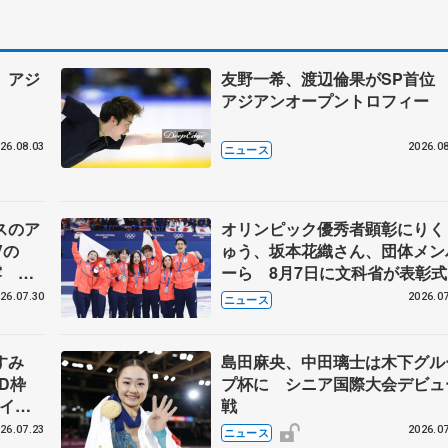
 アジ
友野一希、渡辺倫果がSP首
アジアンオープントロフィー
26.08.03
2026.08
ニュース
スのア
オリンピック優秀者顕彰にりく
Vの
ゅう、坂本花織さん、団体メン
露 ハ
ーら 8月7日に文科省が表彰式
メンバ
ブルーノ・マルコット、中野園
26.07.30
2026.07
ニュース
らコーチも
なすみ
島田麻央、中田璃士は木下グル
BD枠
プ杯に シニア国際大会デビュ
アイス
戦
#74
26.07.23
2026.07
ニュース