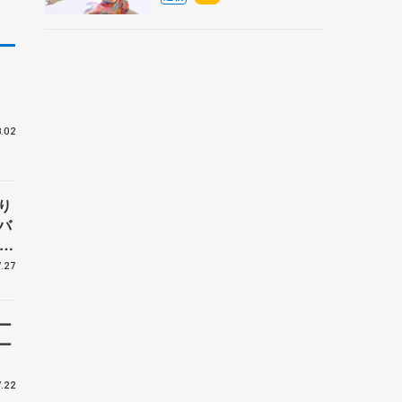
央
位
.02
り
バ
、
子
.27
ー
ー
.22