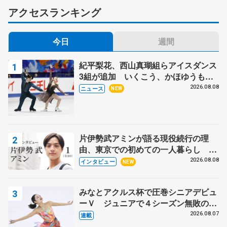
アクセスランキング
今日
週間
紀平梨花、西山真瑚組らアイスダンス
3組が追加 いくこう、かほゆうも、
木下グループ杯
2026.08.08
ニュース
NEW
片伊勢武アミンが語る現役続行の理
由、東京での初めての一人暮らし 注
目スケーターの「今」に迫る
2026.08.08
インタビュー
NEW
みなとアクルス杯で圧巻シニアデビュ
ーＶ ジュニアで４シーズン無敗の島
田麻央
2026.08.07
連載