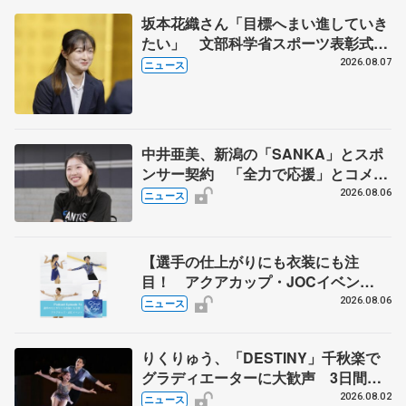
坂本花織さん「目標へまい進していき
たい」 文部科学省スポーツ表彰式で
代表謝辞
2026.08.07
ニュース
中井亜美、新潟の「SANKA」とスポ
ンサー契約 「全力で応援」とコメン
ト
2026.08.06
ニュース
【選手の仕上がりにも衣装にも注
目！ アクアカップ・JOCイベン
ト】 ポッドキャスト#76を配信
2026.08.06
ニュース
りくりゅう、「DESTINY」千秋楽で
グラディエーターに大歓声 3日間の
計4公演で延べ約１万8千人動員、三浦
2026.08.02
ニュース