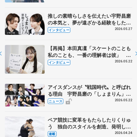
永さんの存在
推しの素晴らしさを伝えたい宇野昌磨
の本気と、夢が遠ざかる経験をした本
田真凜の覚悟
2026.05.27
インタビュー
【再掲】本田真凜「スケートのことも
私のことも、一番の理解者は彼」 引
退時の単独インタビューで語った競技
2026.05.22
インタビュー
人生や家族、恋人、これからの夢…
アイスダンスが〝戦国時代〟と呼ばれ
る理由 宇野昌磨の「しょまりん」ら
実力者が相次いで参戦 国内の競争激
2026.05.22
ニュース
化
ペア競技に変革をもたらしたりくりゅ
う 独自のスタイルを創造、発明した
【引退発表後②】
2026.04.24
連載