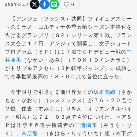
0
SNSでシェア
【アンジェ（フランス）共同】フィギュアスケー
トのミラノ・コルティナ冬季五輪シーズン本格化を
告げるグランプリ（ＧＰ）シリーズ第１戦、フラン
ス大会は１７日、アンジェで開幕し、女子ショート
プログラム（ＳＰ）は１７歳でＧＰデビュー戦の
中
井亜美
（なかい・あみ）（ＴＯＫＩＯインカラミ）
がトリプルアクセル（３回転半ジャンプ）に成功し
て今季世界最高の７８・００点で首位に立った。
今季限りで引退する前世界女王の
坂本花織
（さか
もと・かおり）（シスメックス）が７６・２０点で
２位、住吉（すみよし）りをん（オリエンタルバイ
オ・明大）は７１・０３点で４位につけた。ペアＳ
Ｐは昨季世界選手権覇者の
三浦璃来
（みうら・り
く）、
木原龍一
（きはら・りゅういち）組（木下グ