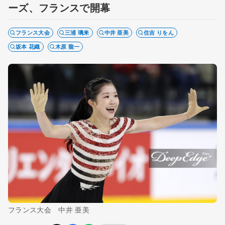
ーズ、フランスで開幕
フランス大会
三浦 璃来
中井 亜美
住吉 りをん
坂本 花織
木原 龍一
フランス大会 中井 亜美