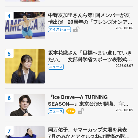
中野友加里さんら第1回メンバーが友
情出演 20周年の「フレンズオンアイ
ス」 宮本賢二さん、有川梨絵さん、
2026.08.06
アイスショー
田村岳斗さんも
坂本花織さん「目標へまい進していき
たい」 文部科学省スポーツ表彰式で
代表謝辞
2026.08.07
ニュース
『Ice Brave―A TURNING
SEASON―』東京公演が開幕、宇野
昌磨の『Ice Brave』にかける思いを
2026.08.09
ニュース
NEW
知る記事 5選
岡万佑子、サマーカップ欠場を発表
7月のみなとアクルス杯は腰痛の影響