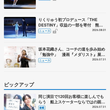
璃来さん感極まる
りくりゅう初プロデュース「THE
DESTINY」収益の一部を寄付 熊本
地震、被災者支援
2026.08.01
ニュース
坂本花織さん、コーチの道を歩み始め
「勉強中」 漫画『メダリスト』展覧
会で子どもたちにエール
2026.07.31
ニュース
ピックアップ
同じ演目で120回お客様に楽しんでも
らう 船上スケーターならではの困難
とは 影響あったPIW前キャプテン松
2026.07.31
連載