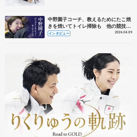
中野園子コーチ、教えるためにたこ焼
きを焼いてトイレ掃除も 他の競技に
も通用するという坂本花織の筋肉
2026.04.09
インタビュー