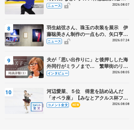
で
2026.08.07
ニュース
羽生結弦さん、珠玉の衣装を展示 伊
藤聡美さん制作の一点もの、矢口亨さ
んが撮影
2026.07.24
ニュース
夫が「思い出作りに」と後押しした海
外同行がミラノまで… 繁華街のリン
クでは不良のお兄さんも味方に 小林
2026.08.05
インタビュー
芳子さんが振り返るスケート人生
河辺愛菜、５位 得意を詰め込んだ
「オペラ座」【みなとアクルス杯フリ
ー】
2026.08.08
コメント全文
NEW