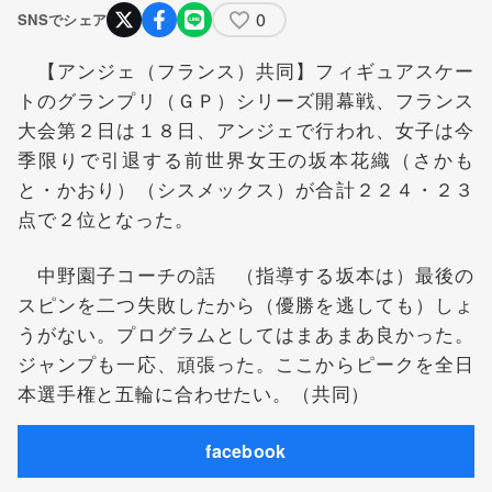
0
SNSでシェア
【アンジェ（フランス）共同】フィギュアスケー
トのグランプリ（ＧＰ）シリーズ開幕戦、フランス
大会第２日は１８日、アンジェで行われ、女子は今
季限りで引退する前世界女王の
坂本花織
（さかも
と・かおり）（シスメックス）が合計２２４・２３
点で２位となった。
中野園子コーチの話 （指導する坂本は）最後の
スピンを二つ失敗したから（優勝を逃しても）しょ
うがない。プログラムとしてはまあまあ良かった。
ジャンプも一応、頑張った。ここからピークを全日
本選手権と五輪に合わせたい。（共同）
facebook