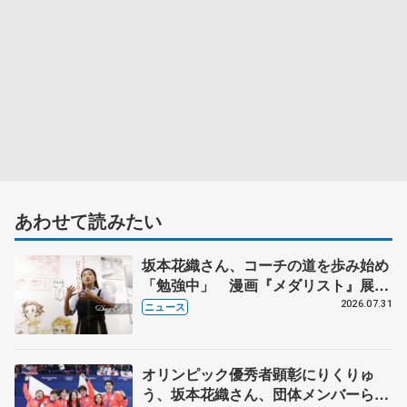
あわせて読みたい
坂本花織さん、コーチの道を歩み始め
「勉強中」 漫画『メダリスト』展覧
会で子どもたちにエール
2026.07.31
ニュース
オリンピック優秀者顕彰にりくりゅ
う、坂本花織さん、団体メンバーら