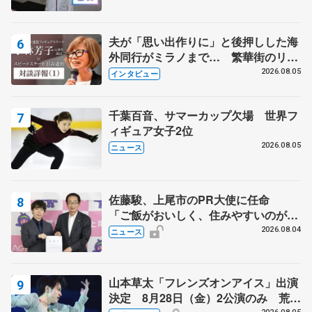
夫が「思い出作りに」と後押しした海
外同行がミラノまで… 繁華街のリン
クでは不良のお兄さんも味方に 小林
2026.08.05
インタビュー
芳子さんが振り返るスケート人生
千葉百音、サマーカップ欠場 世界フ
ィギュア女子2位
2026.08.05
ニュース
佐藤駿、上尾市のPR大使に任命
「ご飯がおいしく、住みやすいのが魅
力」
2026.08.04
ニュース
山本草太「フレンズオンアイス」出演
決定 8月28日（金）2公演のみ 荒川