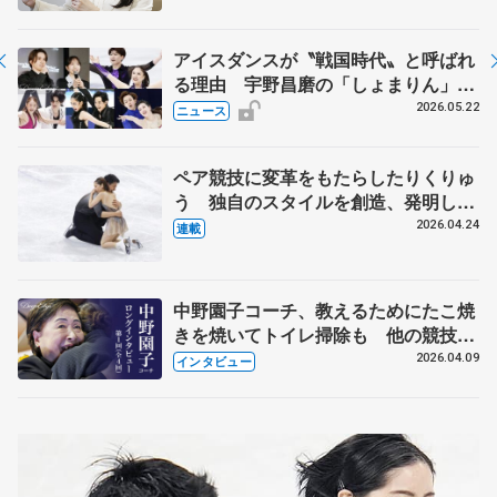
アイスダンスが〝戦国時代〟と呼ばれ
る理由 宇野昌磨の「しょまりん」ら
実力者が相次いで参戦 国内の競争激
2026.05.22
ニュース
化
ペア競技に変革をもたらしたりくりゅ
う 独自のスタイルを創造、発明した
【引退発表後②】
2026.04.24
連載
中野園子コーチ、教えるためにたこ焼
きを焼いてトイレ掃除も 他の競技に
も通用するという坂本花織の筋肉
2026.04.09
インタビュー