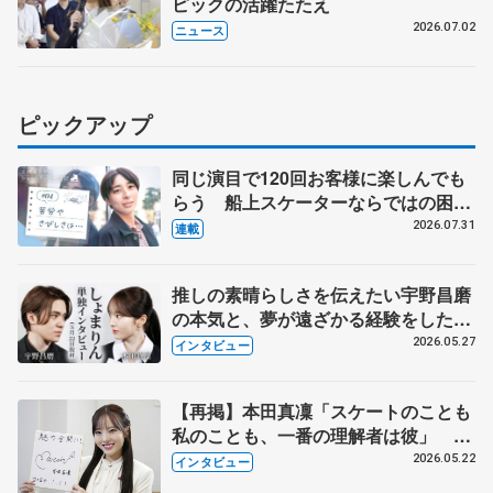
ピックの活躍たたえ
2026.07.02
ニュース
ピックアップ
同じ演目で120回お客様に楽しんでも
らう 船上スケーターならではの困難
とは 影響あったPIW前キャプテン松
2026.07.31
連載
永さんの存在
推しの素晴らしさを伝えたい宇野昌磨
の本気と、夢が遠ざかる経験をした本
田真凜の覚悟
2026.05.27
インタビュー
【再掲】本田真凜「スケートのことも
私のことも、一番の理解者は彼」 引
退時の単独インタビューで語った競技
2026.05.22
インタビュー
人生や家族、恋人、これからの夢…