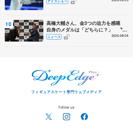
静香さんプロデュース、20周年のアイ
2026.08.05
アイスショー
スショー
高橋大輔さん、金3つの迫力を感嘆
自身のメダルは「どちらに？」 〝リ
ス兄弟〟オリンピック3連覇の野村忠
2026.08.04
ニュース
宏さんと対談
フィギュアスケート専門ウェブメディア
Follow us