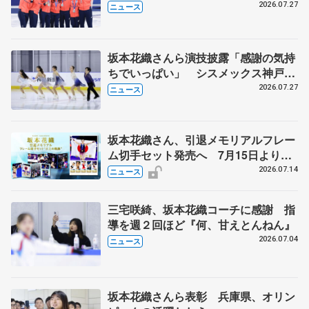
8月7日に文科省が表彰式、ブルーノ・
2026.07.27
ニュース
マルコット、中野園子らコーチも
坂本花織さんら演技披露「感謝の気持
ちでいっぱい」 シスメックス神戸ア
イスキャンパス開場1周年イベント
2026.07.27
ニュース
坂本花織さん、引退メモリアルフレー
ム切手セット発売へ 7月15日より申
込受付開始
2026.07.14
ニュース
三宅咲綺、坂本花織コーチに感謝 指
導を週２回ほど『何、甘えとんねん』
2026.07.04
ニュース
坂本花織さんら表彰 兵庫県、オリン