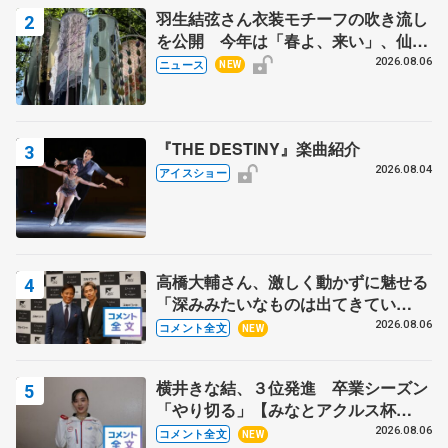
羽生結弦さん衣装モチーフの吹き流し
を公開 今年は「春よ、来い」、仙台
の瑞鳳殿
2026.08.06
ニュース
NEW
『THE DESTINY』楽曲紹介
2026.08.04
アイスショー
高橋大輔さん、激しく動かずに魅せる
「深みみたいなものは出てきてい
る？」 〝兄さん〟と慕うレジェンド
2026.08.06
コメント全文
NEW
野村忠宏さんと和気あいあい
横井きな結、３位発進 卒業シーズン
「やり切る」【みなとアクルス杯
SP】
2026.08.06
コメント全文
NEW