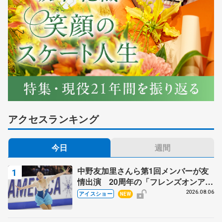
アクセスランキング
今日
週間
中野友加里さんら第1回メンバーが友
情出演 20周年の「フレンズオンアイ
ス」 宮本賢二さん、有川梨絵さん、
2026.08.06
アイスショー
NEW
田村岳斗さんも