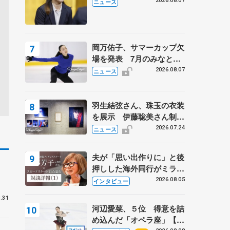
学省スポーツ表彰式で代表
2026.08.07
ニュース
謝辞
岡万佑子、サマーカップ欠
場を発表 7月のみなとア
クルス杯は腰痛の影響で
2026.08.07
ニュース
羽生結弦さん、珠玉の衣装
を展示 伊藤聡美さん制作
の一点もの、矢口亨さんが
2026.07.24
ニュース
撮影
夫が「思い出作りに」と後
学
押しした海外同行がミラノ
まで… 繁華街のリンクで
2026.08.05
インタビュー
は不良のお兄さんも味方
.31
に 小林芳子さんが振り返
河辺愛菜、５位 得意を詰
るスケート人生
め込んだ「オペラ座」【み