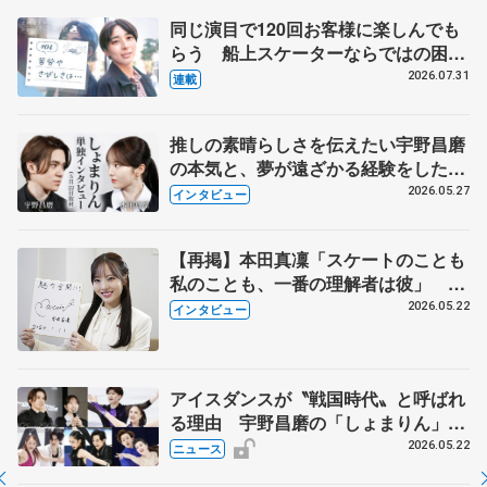
同じ演目で120回お客様に楽しんでも
らう 船上スケーターならではの困難
とは 影響あったPIW前キャプテン松
2026.07.31
連載
永さんの存在
推しの素晴らしさを伝えたい宇野昌磨
の本気と、夢が遠ざかる経験をした本
田真凜の覚悟
2026.05.27
インタビュー
【再掲】本田真凜「スケートのことも
私のことも、一番の理解者は彼」 引
退時の単独インタビューで語った競技
2026.05.22
インタビュー
人生や家族、恋人、これからの夢…
アイスダンスが〝戦国時代〟と呼ばれ
る理由 宇野昌磨の「しょまりん」ら
実力者が相次いで参戦 国内の競争激
2026.05.22
ニュース
化