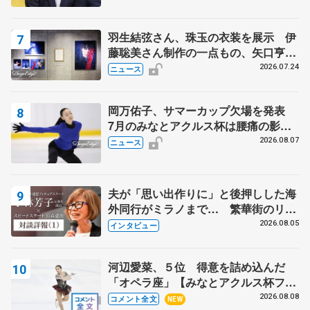
羽生結弦さん、珠玉の衣装を展示 伊
藤聡美さん制作の一点もの、矢口亨さ
んが撮影
2026.07.24
ニュース
岡万佑子、サマーカップ欠場を発表
7月のみなとアクルス杯は腰痛の影響
で
2026.08.07
ニュース
夫が「思い出作りに」と後押しした海
外同行がミラノまで… 繁華街のリン
クでは不良のお兄さんも味方に 小林
2026.08.05
インタビュー
芳子さんが振り返るスケート人生
河辺愛菜、５位 得意を詰め込んだ
「オペラ座」【みなとアクルス杯フリ
ー】
2026.08.08
コメント全文
NEW