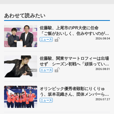
あわせて読みたい
佐藤駿、上尾市のPR大使に任命
「ご飯がおいしく、住みやすいのが魅
力」
2026.08.04
ニュース
佐藤駿、関東サマートロフィーは出場
せず シーズン初戦へ「頑張っていき
ます」
2026.08.01
ニュース
オリンピック優秀者顕彰にりくりゅ
う、坂本花織さん、団体メンバーら
8月7日に文科省が表彰式、ブルーノ・
2026.07.27
ニュース
マルコット、中野園子らコーチも