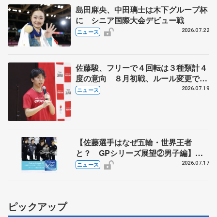
島田麻央、中田璃士は木下グループ杯
に シニア国際大会デビュー戦
2026.07.22
ニュース
佐藤駿、フリーで４回転は３種類計４
度の意向 ８月初戦、ルール変更で
「点数の出方確認したい」
2026.07.19
ニュース
【佐藤選手はなぜ五輪・世界王者
と？ GPシリーズ展望②男子編】
ポッドキャスト#73を配信
2026.07.17
ニュース
ピックアップ