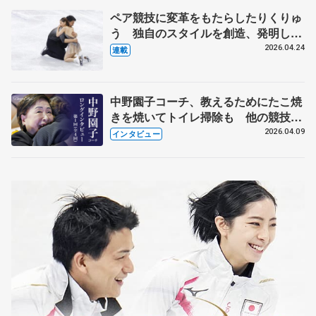
ペア競技に変革をもたらしたりくりゅ
う 独自のスタイルを創造、発明した
【引退発表後②】
2026.04.24
連載
中野園子コーチ、教えるためにたこ焼
きを焼いてトイレ掃除も 他の競技に
も通用するという坂本花織の筋肉
2026.04.09
インタビュー