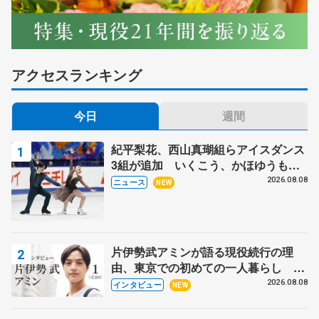
アクセスランキング
今日
週間
紀平梨花、西山真瑚組らアイスダンス
3組が追加 いくこう、かほゆうも、
木下グループ杯
2026.08.08
ニュース
NEW
片伊勢武アミンが語る現役続行の理
由、東京での初めての一人暮らし 注
目スケーターの「今」に迫る
2026.08.08
インタビュー
NEW