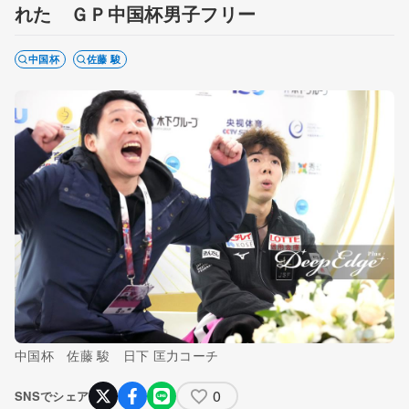
れた ＧＰ中国杯男子フリー
中国杯
佐藤 駿
中国杯 佐藤 駿 日下 匡力コーチ
0
SNSでシェア