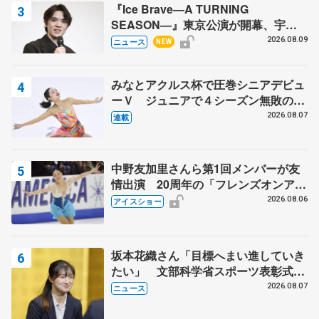
『Ice Brave―A TURNING
SEASON―』東京公演が開幕、宇野
昌磨の『Ice Brave』にかける思いを
2026.08.09
ニュース
NEW
知る記事 5選
みなとアクルス杯で圧巻シニアデビュ
ーＶ ジュニアで４シーズン無敗の島
田麻央
2026.08.07
連載
中野友加里さんら第1回メンバーが友
情出演 20周年の「フレンズオンアイ
ス」 宮本賢二さん、有川梨絵さん、
2026.08.06
アイスショー
田村岳斗さんも
坂本花織さん「目標へまい進していき
たい」 文部科学省スポーツ表彰式で
代表謝辞
2026.08.07
ニュース