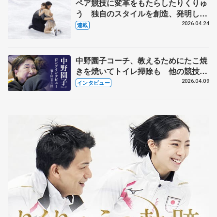
ペア競技に変革をもたらしたりくりゅ
う 独自のスタイルを創造、発明した
【引退発表後②】
2026.04.24
連載
中野園子コーチ、教えるためにたこ焼
きを焼いてトイレ掃除も 他の競技に
も通用するという坂本花織の筋肉
2026.04.09
インタビュー