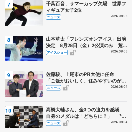
千葉百音、サマーカップ欠場 世界フ
ィギュア女子2位
2026.08.05
ニュース
山本草太「フレンズオンアイス」出演
決定 8月28日（金）2公演のみ 荒川
静香さんプロデュース、20周年のアイ
2026.08.05
アイスショー
スショー
佐藤駿、上尾市のPR大使に任命
「ご飯がおいしく、住みやすいのが魅
力」
2026.08.04
ニュース
高橋大輔さん、金3つの迫力を感嘆
自身のメダルは「どちらに？」 〝リ
ス兄弟〟オリンピック3連覇の野村忠
2026.08.04
ニュース
宏さんと対談