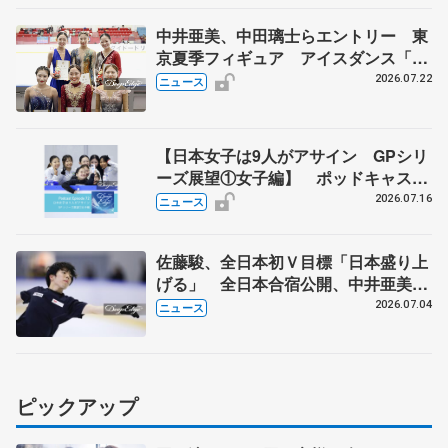
中井亜美、中田璃士らエントリー 東
京夏季フィギュア アイスダンス「か
ほゆう」や矢島榛乃、北村凌大組も
2026.07.22
ニュース
【日本女子は9人がアサイン GPシリ
ーズ展望①女子編】 ポッドキャスト
#72を配信
2026.07.16
ニュース
佐藤駿、全日本初Ｖ目標「日本盛り上
げる」 全日本合宿公開、中井亜美
「表現の幅広げる」 元世界王者のフ
2026.07.04
ニュース
ェルナンデスさんが講師
ピックアップ