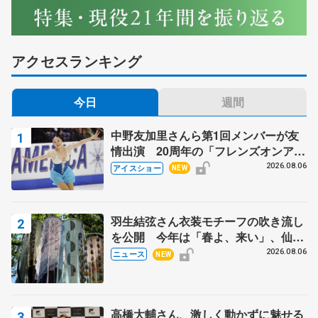
アクセスランキング
今日
週間
中野友加里さんら第1回メンバーが友
情出演 20周年の「フレンズオンアイ
ス」 宮本賢二さん、有川梨絵さん、
2026.08.06
アイスショー
NEW
田村岳斗さんも
羽生結弦さん衣装モチーフの吹き流し
を公開 今年は「春よ、来い」、仙台
の瑞鳳殿
2026.08.06
ニュース
NEW
高橋大輔さん、激しく動かずに魅せる