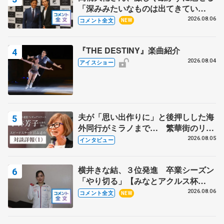
「深みみたいなものは出てきてい
る？」 〝兄さん〟と慕うレジェンド
2026.08.06
コメント全文
NEW
野村忠宏さんと和気あいあい
『THE DESTINY』楽曲紹介
2026.08.04
アイスショー
夫が「思い出作りに」と後押しした海
外同行がミラノまで… 繁華街のリン
クでは不良のお兄さんも味方に 小林
2026.08.05
インタビュー
芳子さんが振り返るスケート人生
横井きな結、３位発進 卒業シーズン
「やり切る」【みなとアクルス杯
SP】
2026.08.06
コメント全文
NEW