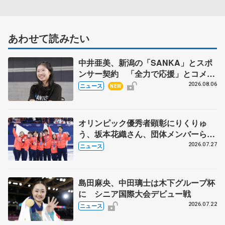
あわせて読みたい
中井亜美、新潟の「SANKA」とスポ
ンサー契約 「全力で応援」とコメン
ト
2026.08.06
ニュース
NEW
オリンピック優秀者顕彰にりくりゅ
う、坂本花織さん、団体メンバーら
8月7日に文科省が表彰式、ブルーノ・
2026.07.27
ニュース
マルコット、中野園子らコーチも
島田麻央、中田璃士は木下グループ杯
に シニア国際大会デビュー戦
2026.07.22
ニュース