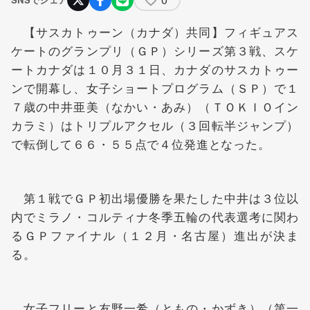
【サスカトゥーン（カナダ）共同】フィギュアス
ケートのグランプリ（ＧＰ）シリーズ第３戦、スケ
ートカナダは１０月３１日、カナダのサスカトゥー
ンで開幕し、女子ショートプログラム（ＳＰ）で１
７歳の
中井亜美
（なかい・あみ）（ＴＯＫＩＯイン
カラミ）はトリプルアクセル（３回転半ジャンプ）
で転倒して６６・５５点で４位発進となった。
第１戦でＧＰ初出場優勝を果たした中井は３位以
内でミラノ・コルティナ冬季五輪の代表選考に関わ
るＧＰファイナル（１２月・名古屋）進出が決ま
る。
女子フリーと
友野一希
（ともの・かずき）（第一