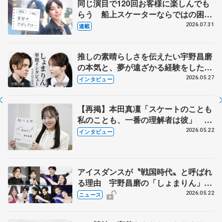
同じ演目で120回お客様に楽しんでも
らう 船上スケーターならではの困難
とは 影響あったPIW前キャプテン松
2026.07.31
連載
永さんの存在
推しの素晴らしさを伝えたい宇野昌磨
の本気と、夢が遠ざかる経験をした本
田真凜の覚悟
2026.05.27
インタビュー
【再掲】本田真凜「スケートのことも
私のことも、一番の理解者は彼」 引
退時の単独インタビューで語った競技
2026.05.22
インタビュー
人生や家族、恋人、これからの夢…
アイスダンスが〝戦国時代〟と呼ばれ
る理由 宇野昌磨の「しょまりん」ら
実力者が相次いで参戦 国内の競争激
2026.05.22
ニュース
化