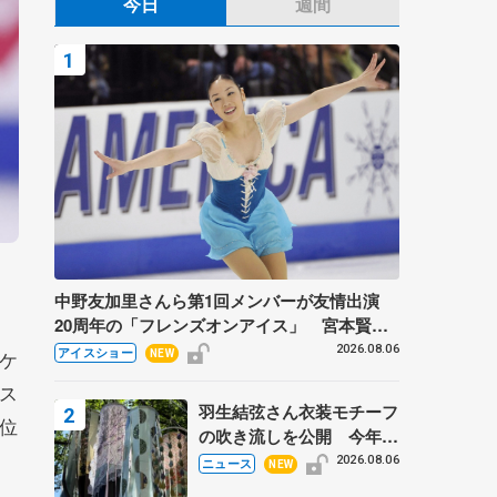
今日
週間
中野友加里さんら第1回メンバーが友情出演
20周年の「フレンズオンアイス」 宮本賢二
さん、有川梨絵さん、田村岳斗さんも
2026.08.06
アイスショー
ケ
NEW
ス
羽生結弦さん衣装モチーフ
位
の吹き流しを公開 今年は
「春よ、来い」、仙台の瑞
2026.08.06
ニュース
NEW
鳳殿