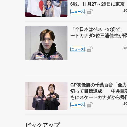
6戦、11月27～29日に東京 
～27年シーズン、国際スケ
20
ニュース
盟発表
「全日本はベストの姿で」
ートカナダ3位三浦佳生が
20
ニュース
GP初優勝の千葉百音「全
切って目標達成」 中井亜
もにスケートカナダから帰
20
ニュース
ピックアップ