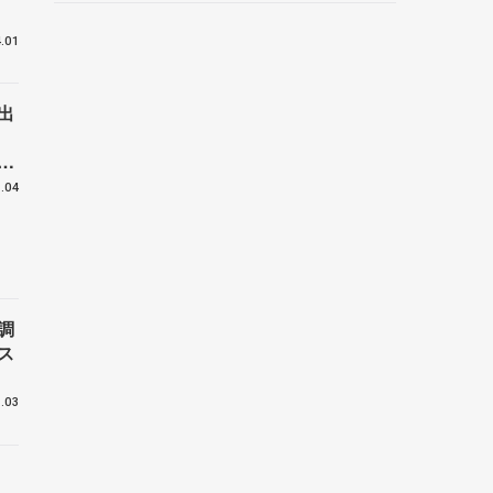
野村忠宏さんと対談
.01
出
進
を
.04
調
ス
.03