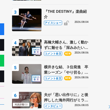
『THE DESTINY』楽曲紹
介
2026.08.04
アイスショー
高橋大輔さん、激しく動か
ずに魅せる「深みみたいな
ものは出てきている？」
2026.08.06
コメント全文
NEW
〝兄さん〟と慕うレジェン
ド野村忠宏さんと和気あい
横井きな結、３位発進 卒
あい
業シーズン「やり切る」
【みなとアクルス杯SP】
2026.08.06
コメント全文
NEW
夫が「思い出作りに」と後
押しした海外同行がミラノ
まで… 繁華街のリンクで
2026.08.05
インタビュー