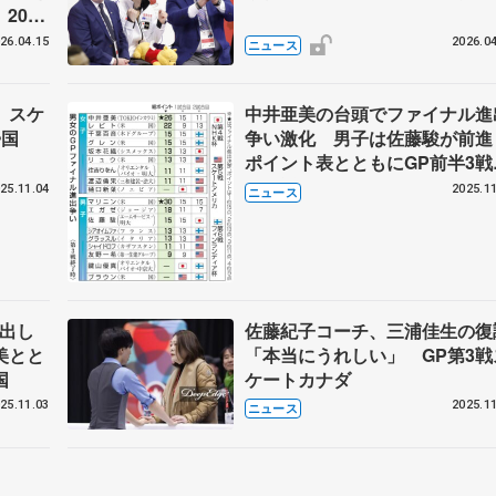
2026
ート連
26.04.15
2026.04
ニュース
 スケ
中井亜美の台頭でファイナル進
帰国
争い激化 男子は佐藤駿が前
ポイント表とともにGP前半3戦
振り返る
25.11.04
2025.11
ニュース
力出し
佐藤紀子コーチ、三浦佳生の復
美とと
「本当にうれしい」 GP第3戦
国
ケートカナダ
25.11.03
2025.11
ニュース