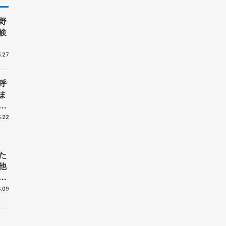
野
験
.27
呼
ま
戦
.22
た
他
花
.09