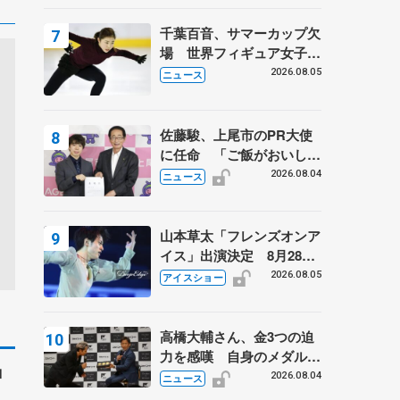
は不良のお兄さんも味方
に 小林芳子さんが振り返
千葉百音、サマーカップ欠
るスケート人生
場 世界フィギュア女子2
位
2026.08.05
ニュース
佐藤駿、上尾市のPR大使
に任命 「ご飯がおいし
く、住みやすいのが魅力」
2026.08.04
ニュース
山本草太「フレンズオンア
イス」出演決定 8月28日
（金）2公演のみ 荒川静
2026.08.05
アイスショー
香さんプロデュース、20
周年のアイスショー
高橋大輔さん、金3つの迫
力を感嘆 自身のメダルは
ロ
「どちらに？」 〝リス兄
2026.08.04
ニュース
弟〟オリンピック3連覇の