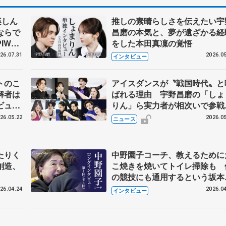
楽しん
推しの素晴らしさを伝えたい宇
ならで
昌磨の本気と、夢が遠ざかる経
IW前
をした本田真凜の覚悟
26.07.31
2026.05
インタビュー
トのこ
アイスダンスが〝戦国時代〟と
解者は
ばれる理由 宇野昌磨の「しょ
ビュー
りん」ら実力者が相次いで参
恋人、
国内の競争激化
26.05.22
2026.05
ニュース
たりく
中野園子コーチ、教えるために
創造、
こ焼きを焼いてトイレ掃除も 
の競技にも通用するという坂本
織の筋肉
26.04.24
2026.04
インタビュー