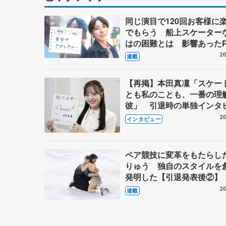
同じ演目で120回お客様に
でもらう 船上スケーター
はの困難とは 影響あったP
キャプテン松永さんの存在
20
連載
【再掲】本田真凜「スケー
とも私のことも、一番の理
彼」 引退時の単独インタ
で語った競技人生や家族、
20
インタビュー
これからの夢…
ペア競技に変革をもたらし
りゅう 独自のスタイルを
発明した【引退発表後②】
20
連載